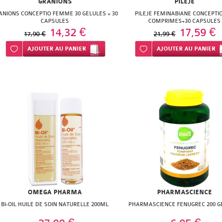
GRANIONS
PILEJE
ANIONS CONCEPTIO FEMME 30 GELULES + 30
PILEJE FEMINABIANE CONCEPTIO
CAPSULES
COMPRIMES+30 CAPSULES
14,32 €
17,59 €
17,90 €
21,99 €
Ajouter à ma liste d’envie
AJOUTER
AU PANIER
Ajouter à ma liste d’envie
AJOUTER
AU PANIER
OMEGA PHARMA
PHARMASCIENCE
BI-OIL HUILE DE SOIN NATURELLE 200ML
PHARMASCIENCE FENUGREC 200 G