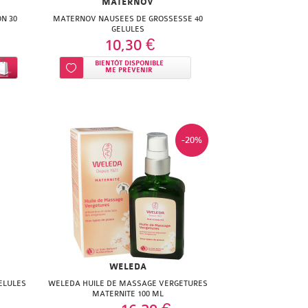
MATERNOV
N 30
MATERNOV NAUSEES DE GROSSESSE 40
GELULES
10,30 €
BIENTÔT DISPONIBLE
Ajouter à ma liste d’envie
ME PRÉVENIR
-20%
WELEDA
ELULES
WELEDA HUILE DE MASSAGE VERGETURES
MATERNITE 100 ML