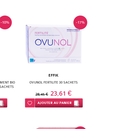
-10%
-17%
EFFIK
MENT BIO
OVUNOL FERTILITE 30 SACHETS
 SACHETS
23,61 €
28,45 €
Ajouter à ma liste d’envie
AJOUTER
AU PANIER