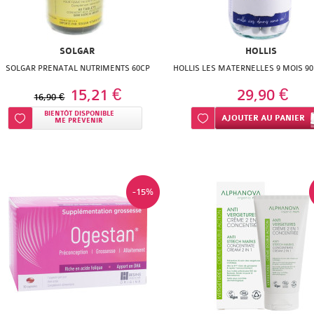
SOLGAR
HOLLIS
SOLGAR PRENATAL NUTRIMENTS 60CP
HOLLIS LES MATERNELLES 9 MOIS 90
15,21 €
29,90 €
16,90 €
BIENTÔT DISPONIBLE
Ajouter à ma liste d’envie
Ajouter à ma liste d’envie
AJOUTER
AU PANIER
ME PRÉVENIR
-15%