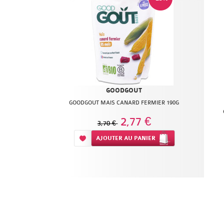
GOODGOUT
GOODGOUT MAIS CANARD FERMIER 190G
2,77 €
3,70 €
Ajouter à ma liste d’envie
AJOUTER
AU PANIER