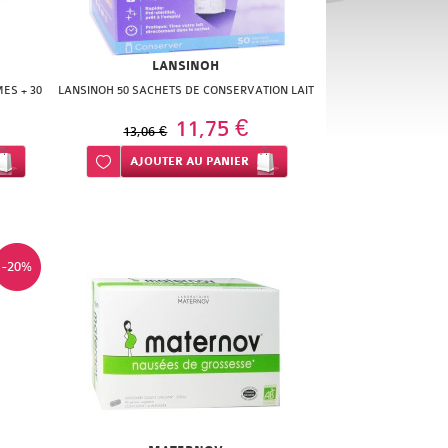
LANSINOH
ES + 30
LANSINOH 50 SACHETS DE CONSERVATION LAIT
11,75 €
13,06 €
Ajouter à ma liste d’envie
AJOUTER
AU PANIER
-20%