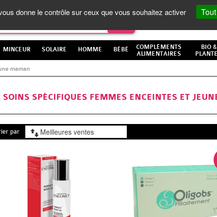
Tout
t vous donne le contrôle sur ceux que vous souhaitez activer
COMPLÉMENTS
BIO &
MINCEUR
SOLAIRE
HOMME
BÉBÉ
ALIMENTAIRES
PLANT
eune maman
SOINS SPÉCIFIQUES FEMMES ENCEINTES ET JEU
rier par