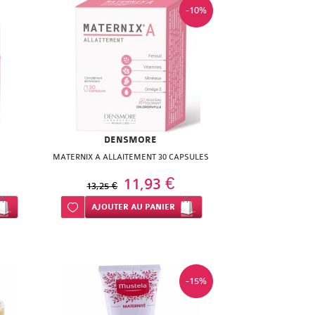
-10%
DENSMORE
MATERNIX A ALLAITEMENT 30 CAPSULES
11,93 €
13,25 €
Ajouter à ma liste d’envie
AJOUTER
AU PANIER
-15%