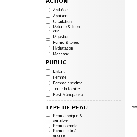
ACTION
EFFIK
ENEOMEY
Anti-âge
GIFRER
Apaisant
GRANIONS
Circulation
Détente & Bien-
GUIGOZ
être
HOLLIS
Digestion
IDES PHARMA
Forme & tonus
IPRAD
Hydratation
LANSINOH
Massage
LIERAC
Minceur
PUBLIC
MAM
Nourrissant
MATERNOV
Raffermissant
Enfant
MEDELA
Réparateur
Femme
MELVITA
Sexualité
Femme enceinte
MODILAC
Quotidien
Toute la famille
MUSTELA
Stress / Sommeil
Post Ménopause
NATESSANCE
Ventre plat
NHCO
NUTRITION
Vergetures
TYPE DE PEAU
MA
NOREVA
Protection
Peau atopique &
NUK
Nutritif
sensible
NUTERGIA
Grossesse
Peau normale
NUTRISANTE
Peau mixte à
OMEGA
grasse