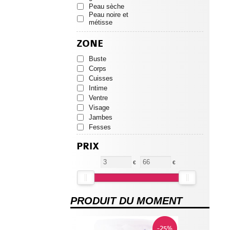
PHARMA
Peau sèche
OWARI
Peau noire et
PANDA TEA
métisse
PATYKA
PHARMASCIENCE
ZONE
PILEJE
Buste
PRANAROM
Corps
PRESCRIPTION
NATURE
Cuisses
PROCTER
Intime
SAFORELLE
Ventre
SOLGAR
Visage
THERASCIENCE
Jambes
TOPICREM
Fesses
VITAVEA
PRIX
WELEDA
€
€
PRODUIT DU MOMENT
-25%