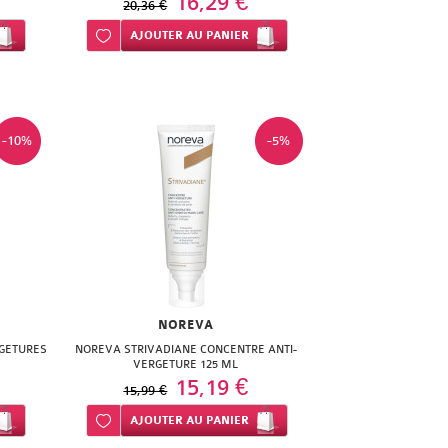
16,29 €
20,36 €
Ajouter à ma liste d’envie
AJOUTER
AU PANIER
-10%
-5%
NOREVA
GETURES
NOREVA STRIVADIANE CONCENTRE ANTI-
VERGETURE 125 ML
15,19 €
15,99 €
Ajouter à ma liste d’envie
AJOUTER
AU PANIER