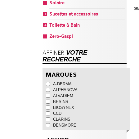
Solaire
GR
Sucettes et accessoires
Toilette & Bain
Zero-Gaspi
VOTRE
AFFINER
RECHERCHE
MARQUES
A-DERMA
ALPHANOVA
ALVADIEM
BESINS
BIOSYNEX
CCD
CLARINS
DENSMORE
DOCTEUR B
DODIE