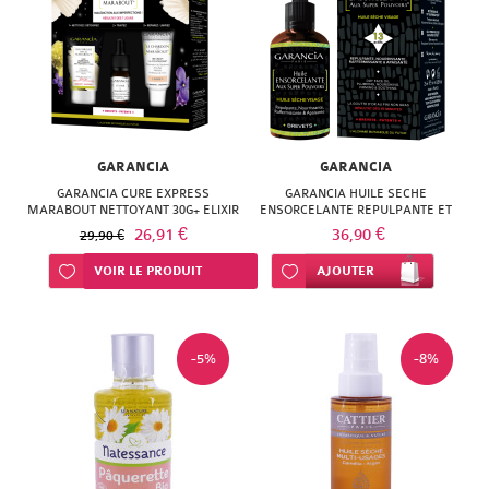
GARANCIA
GARANCIA
GARANCIA CURE EXPRESS
GARANCIA HUILE SECHE
MARABOUT NETTOYANT 30G+ ELIXIR
ENSORCELANTE REPULPANTE ET
5 ML + BB CREME 10 ML
NOURRISSANTE 25ML
26,91 €
36,90 €
29,90 €
Ajouter à ma liste d’envie
VOIR LE PRODUIT
Ajouter à ma liste d’envie
AJOUTER
-5%
-8%