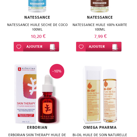
ISODIS
NATURACTIVE
NATURA
NATESSANCE
NATURESYSTEM
NATESSANCE
NATESSANCE HUILE SECHE DE COCO
PEDIAKID
NATESSANCE HUILE 100% KARITE
100ML
100ML
NUTRISANTE
10,20 €
7,99 €
PHARMANORD
PHYTAROMASOL
Ajouter à ma liste d’envie
AJOUTER
Ajouter à ma liste d’envie
AJOUTER
PHYSCIENCE
PHYTOSUN
PHYTEA
AROMS
-10%
PILEJE
PLANTER'S
QUINTON
PRANAROM
SANTE
SANOFLORE
VERTE
SOLGAR
SOLGAR
ERBORIAN
OMEGA PHARMA
WELEDA
ERBORIAN SKIN THERAPY HUILE DE
BI-OIL HUILE DE SOIN NATURELLE