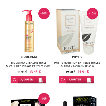
-10%
-10%
BIODERMA
PHYT'S
BIODERMA CREALINE HUILE
PHYT'S NUTRITION EXTREME HUILES
MICELLAIRE VISAGE ET YEUX 150ML
D'ARGAN & CHANVRE 40 G
13,45 €
44,91 €
14,94 €
49,90 €
Ajouter à ma liste d’envie
AJOUTER
Ajouter à ma liste d’envie
AJOUTER
-10%