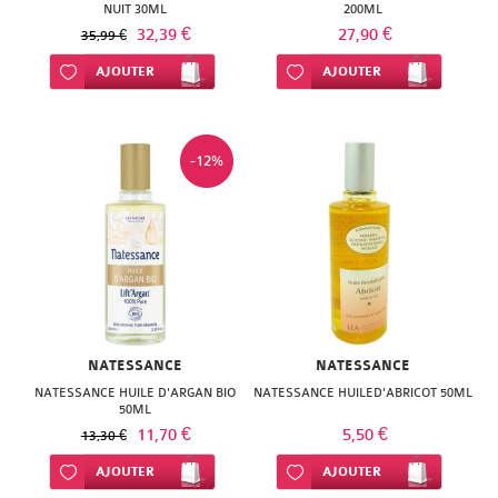
SUPER
NUIT 30ML
200ML
32,39 €
27,90 €
35,99 €
DIET
Ajouter à ma liste d’envie
AJOUTER
Ajouter à ma liste d’envie
AJOUTER
THERALICA
URGO
-12%
NATESSANCE
NATESSANCE
NATESSANCE HUILE D'ARGAN BIO
NATESSANCE HUILED'ABRICOT 50ML
50ML
11,70 €
5,50 €
13,30 €
Ajouter à ma liste d’envie
AJOUTER
Ajouter à ma liste d’envie
AJOUTER