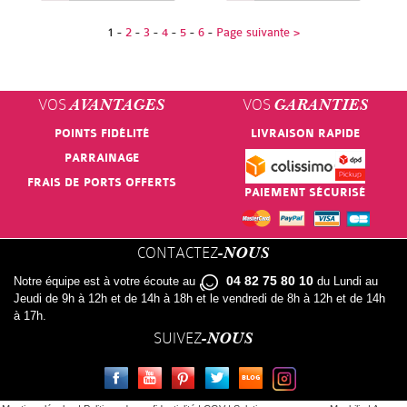
1
-
2
-
3
-
4
-
5
-
6
-
Page suivante >
VOS
VOS
AVANTAGES
GARANTIES
POINTS FIDÉLITÉ
LIVRAISON RAPIDE
PARRAINAGE
FRAIS DE PORTS OFFERTS
PAIEMENT SÉCURISÉ
CONTACTEZ
-NOUS
04 82 75 80 10
Notre équipe est à votre écoute au
du Lundi au
Jeudi de 9h à 12h et de 14h à 18h et le vendredi de 8h à 12h et de 14h
à 17h.
SUIVEZ
-NOUS
FACEBOOK
YOUTUBE
PINTEREST
TWITTER
LE BLOG
INSTAGRAM