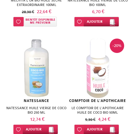
MELVITA L'OR BIO HUILE SÈCHE
NATESSANCE HUILE VIERGE DE COCO
EXTRAORDINAIRE 100ML
BIO 100ML
22,64 €
6,70 €
28,30 €
BIENTÔT DISPONIBLE
Ajouter à ma liste d’envie
Ajouter à ma liste d’envie
AJOUTER
ME PRÉVENIR
-20%
NATESSANCE
COMPTOIR DE L'APOTHICAIRE
NATESSANCE HUILE VIERGE DE COCO
LE COMPTOIR DE L'APOTHICAIRE
BIO 250 ML
HUILE DE COCO BIO 50ML
12,74 €
4,24 €
5,30 €
Ajouter à ma liste d’envie
AJOUTER
Ajouter à ma liste d’envie
AJOUTER