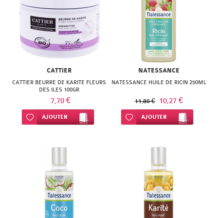
NATURACTIVE
BAIN
NATURAL
LE
NUTRITION
SENS
NATURE'S
DES
CATTIER
NATESSANCE
PLUS
CATTIER BEURRE DE KARITE FLEURS
NATESSANCE HUILE DE RICIN 250ML
FLEURS
DES ILES 100GR
7,70 €
NEW
10,27 €
11,80 €
LIFT'ARGAN
Ajouter à ma liste d’envie
AJOUTER
Ajouter à ma liste d’envie
AJOUTER
NORDIC
MELVITA
NUTERGIA
NAT
NUTRISANTE
&
OENOBIOL
FORM
OM3
NATESSANCE