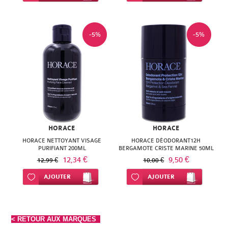
-5%
-5%
HORACE
HORACE
HORACE NETTOYANT VISAGE
HORACE DÉODORANT12H
PURIFIANT 200ML
BERGAMOTE CRISTE MARINE 50ML
12,34 €
9,50 €
12,99 €
10,00 €
Ajouter à ma liste d’envie
AJOUTER
Ajouter à ma liste d’envie
AJOUTER
< RETOUR AUX MARQUES