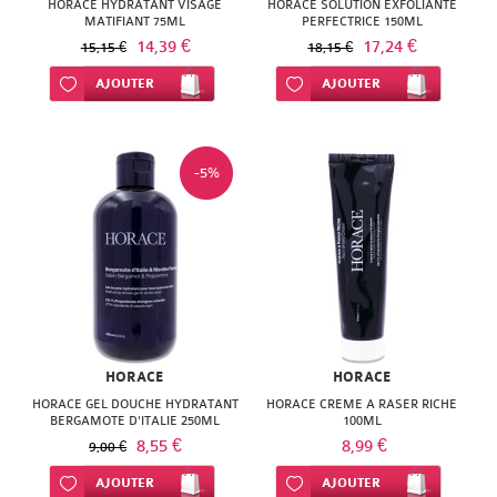
HORACE HYDRATANT VISAGE
HORACE SOLUTION EXFOLIANTE
MATIFIANT 75ML
PERFECTRICE 150ML
14,39 €
17,24 €
15,15 €
18,15 €
Ajouter à ma liste d’envie
AJOUTER
Ajouter à ma liste d’envie
AJOUTER
-5%
HORACE
HORACE
HORACE GEL DOUCHE HYDRATANT
HORACE CREME A RASER RICHE
BERGAMOTE D'ITALIE 250ML
100ML
8,55 €
8,99 €
9,00 €
Ajouter à ma liste d’envie
AJOUTER
Ajouter à ma liste d’envie
AJOUTER