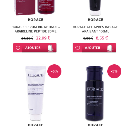
HORACE
HORACE
HORACE SERUM BIO RETINOL +
HORACE GEL APRÈS RASAGE
ARGIRELINE PEPTIDE 30ML
APAISANT 100ML
22,99 €
8,55 €
24,20 €
9,00 €
Ajouter à ma liste d’envie
AJOUTER
Ajouter à ma liste d’envie
AJOUTER
-5%
-5%
HORACE
HORACE