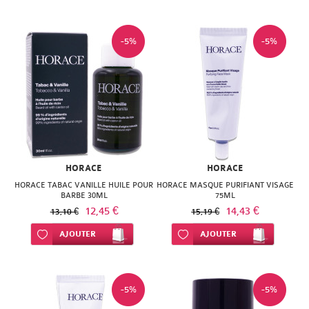
SUPER
DIET
-5%
-5%
THERALICA
URGO
HORACE
HORACE
HORACE TABAC VANILLE HUILE POUR
HORACE MASQUE PURIFIANT VISAGE
BARBE 30ML
75ML
12,45 €
14,43 €
13,10 €
15,19 €
Ajouter à ma liste d’envie
AJOUTER
Ajouter à ma liste d’envie
AJOUTER
-5%
-5%