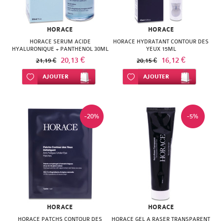
NATURACTIVE
BAIN
NATURAL
HORACE
HORACE
LE
NUTRITION
HORACE SERUM ACIDE
HORACE HYDRATANT CONTOUR DES
HYALURONIQUE + PANTHENOL 30ML
YEUX 15ML
SENS
20,13 €
16,12 €
21,19 €
20,15 €
NATURE'S
DES
Ajouter à ma liste d’envie
AJOUTER
Ajouter à ma liste d’envie
AJOUTER
PLUS
FLEURS
NEW
LIFT'ARGAN
-20%
-5%
NORDIC
MELVITA
NUTERGIA
NAT
NUTRISANTE
&
OENOBIOL
FORM
OM3
HORACE
HORACE
NATESSANCE
HORACE PATCHS CONTOUR DES
HORACE GEL A RASER TRANSPARENT