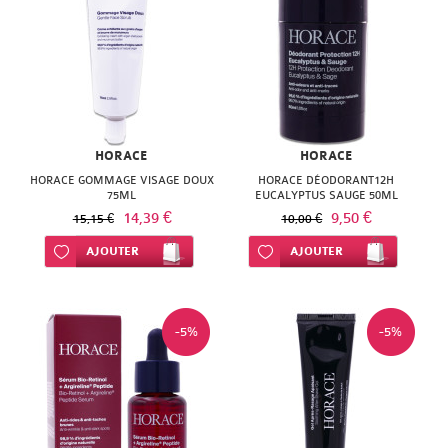
HORACE
HORACE
HORACE GOMMAGE VISAGE DOUX
HORACE DÉODORANT12H
75ML
EUCALYPTUS SAUGE 50ML
14,39 €
9,50 €
15,15 €
10,00 €
Ajouter à ma liste d’envie
AJOUTER
Ajouter à ma liste d’envie
AJOUTER
-5%
-5%