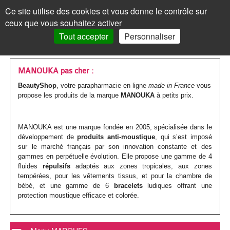
Les
Marques
Ce site utilise des cookies et vous donne le contrôle sur
Panneau de gestion des cookies
ceux que vous souhaitez activer
MENU
MON COMPTE
PANIER /
0
Tout accepter
Personnaliser
VISAGE
Accueil
VISAGE
MON COMPTE
>
Marques parapharmacie
>
MANOUKA
Les
Crèmes
MAQUILLAGE
MAQUILLAGE
MANOUKA pas cher :
BeautyShop
, votre parapharmacie en ligne
made in France
vous
soins
de
Le
Fond
Visage
CORPS
CORPS
propose les produits de la marque
MANOUKA
à petits prix.
Mot de passe oublié ?
visages
jour
teint
de
Les
Gels
Maquillage
CHEVEUX
CHEVEUX
Cliquez ici
MANOUKA est une marque fondée en 2005, spécialisée dans le
Par
Crèmes
Anti-
teint
Les
Mascara
soins
douche
Les
Shampoings
Corps
MINCEUR
MINCEUR
développement de
produits anti-moustique
, qui s’est imposé
sur le marché français par son innovation constante et des
action
teintées
âge
yeux
BB
corps
Visage
Crayon
Bain
soins
Maquillage
Après-
Les
Crèmes
Cheveux
SOLAIRE
SOLAIRE
Vous n'êtes pas encore
gammes en perpétuelle évolution. Elle propose une gamme de 4
inscrit ?
fluides
répulsifs
adaptés aux zones tropicales, aux zones
et
Par
Anti-
Peau
crème
Jambes
&
Covermark
Fard
cheveux
Savons
shampoings
soins
minceur
Les
Crèmes
Minceur
HOMME
HOMME
tempérées, pour les vêtements tissus, et pour la chambre de
> S'inscrire
bébé, et une gamme de 6
bracelets
ludiques offrant une
BB
type
tâches
jeune
et
bain
Soins
Visage
à
Par
Maquillage
Gommages
Cheveux
minceur
Soins
Compléments
soins
solaires
Par
Crèmes
Solaire
BÉBÉ
BÉBÉ
protection moustique efficace et colorée.
crèmes
de
/
ou
Corps
teintés
Soins
paupières
Enfant
type
colorés
MON PANIER
Laits
&
Soins
alimentaires
Femme
solaires
Huiles
type
visage
Par
Accessoires
Bouillottes
Homme
COMPLÉMENTS
COMPLÉMENTS
peau
Crèmes
Eclat
acnéique
Les
spécifiques
Poudre
Rouge
Soins
Homme
de
&
Corps
Masques
Cheveux
spécifiques
enceinte