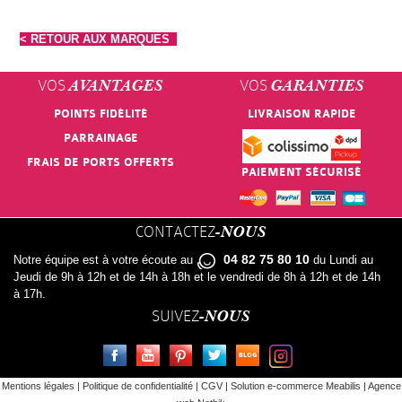
NATURACTIVE
BAIN
< RETOUR AUX MARQUES
NATURAL
LE
NUTRITION
VOS
VOS
AVANTAGES
GARANTIES
SENS
NATURE'S
POINTS FIDÉLITÉ
LIVRAISON RAPIDE
DES
PARRAINAGE
PLUS
FLEURS
FRAIS DE PORTS OFFERTS
PAIEMENT SÉCURISÉ
NEW
LIFT'ARGAN
NORDIC
CONTACTEZ
-NOUS
MELVITA
NUTERGIA
04 82 75 80 10
Notre équipe est à votre écoute au
du Lundi au
NAT
Jeudi de 9h à 12h et de 14h à 18h et le vendredi de 8h à 12h et de 14h
à 17h.
NUTRISANTE
&
SUIVEZ
-NOUS
OENOBIOL
FORM
FACEBOOK
YOUTUBE
PINTEREST
TWITTER
LE BLOG
INSTAGRAM
OM3
NATESSANCE
Mentions légales
|
Politique de confidentialité
|
CGV
|
Solution e-commerce Meabilis
|
Agence