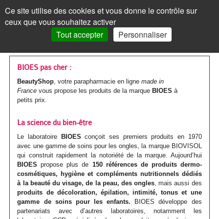
Les
Marques
Ce site utilise des cookies et vous donne le contrôle sur
Panneau de gestion des cookies
ceux que vous souhaitez activer
MENU
MON COMPTE
PANIER /
0
Tout accepter
Personnaliser
VISAGE
Accueil
VISAGE
MON COMPTE
>
Marques parapharmacie
>
BIOES
Les
Crèmes
MAQUILLAGE
MAQUILLAGE
BIOES pas cher :
BeautyShop
, votre parapharmacie en ligne
made in
soins
de
Le
Fond
Visage
CORPS
CORPS
France
vous propose les produits de la marque
BIOES
à
petits prix.
Mot de passe oublié ?
visages
jour
teint
de
Les
Gels
Maquillage
CHEVEUX
CHEVEUX
Cliquez ici
Par
Crèmes
Anti-
teint
La science du bien-être
Les
Mascara
soins
douche
Les
Shampoings
Corps
MINCEUR
MINCEUR
Le laboratoire
BIOES
conçoit ses premiers produits en 1970
action
teintées
âge
yeux
BB
corps
Visage
Crayon
Bain
soins
Maquillage
Après-
Les
Crèmes
Cheveux
SOLAIRE
SOLAIRE
avec une gamme de soins pour les ongles, la marque BIOVISOL
Vous n'êtes pas encore
qui construit rapidement la notoriété de la marque. Aujourd’hui
inscrit ?
et
Par
Anti-
Peau
crème
Jambes
&
Covermark
Fard
cheveux
Savons
shampoings
soins
minceur
Les
Crèmes
Minceur
HOMME
HOMME
BIOES
propose plus de
150 références de produits dermo-
> S'inscrire
cosmétiques, hygiène et compléments nutritionnels dédiés
BB
type
tâches
jeune
et
bain
Soins
Visage
à
Par
Maquillage
Gommages
Cheveux
minceur
Soins
Compléments
soins
solaires
Par
Crèmes
à la beauté du visage, de la peau, des ongles
Solaire
, mais aussi des
BÉBÉ
BÉBÉ
produits de décoloration, épilation, intimité, tonus et une
crèmes
de
/
ou
Corps
teintés
Soins
paupières
Enfant
type
colorés
MON PANIER
Laits
&
Soins
alimentaires
Femme
solaires
Huiles
type
visage
gamme de soins pour les enfants.
BIOES développe des
Par
Accessoires
Bouillottes
Homme
COMPLÉMENTS
COMPLÉMENTS
partenariats avec d’autres laboratoires, notamment les
peau
Crèmes
Eclat
acnéique
Les
spécifiques
Poudre
Rouge
Soins
Homme
de
&
Corps
Masques
Cheveux
spécifiques
enceinte