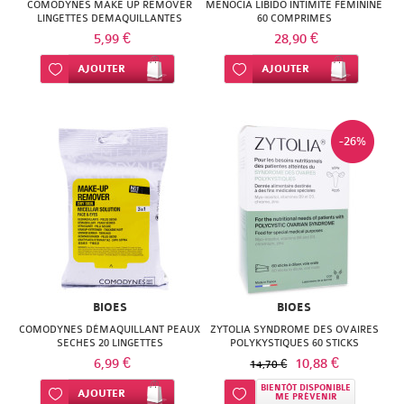
NATURACTIVE
COMODYNES MAKE UP REMOVER
MENOCIA LIBIDO INTIMITE FEMININE
LINGETTES DEMAQUILLANTES
BAIN
60 COMPRIMES
MICELLAIRE X20
5,99 €
28,90 €
NATURAL
LE
Ajouter à ma liste d’envie
AJOUTER
Ajouter à ma liste d’envie
AJOUTER
NUTRITION
SENS
NATURE'S
DES
-26%
PLUS
FLEURS
NEW
LIFT'ARGAN
NORDIC
MELVITA
NUTERGIA
NAT
NUTRISANTE
BIOES
&
BIOES
COMODYNES DÉMAQUILLANT PEAUX
ZYTOLIA SYNDROME DES OVAIRES
OENOBIOL
FORM
SECHES 20 LINGETTES
POLYKYSTIQUES 60 STICKS
6,99 €
10,88 €
14,70 €
OM3
NATESSANCE
BIENTÔT DISPONIBLE
Ajouter à ma liste d’envie
AJOUTER
Ajouter à ma liste d’envie
ME PRÉVENIR