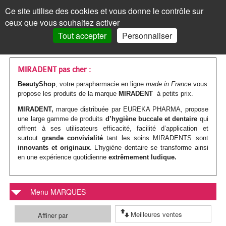
Les
Marques
Ce site utilise des cookies et vous donne le contrôle sur
Panneau de gestion des cookies
ceux que vous souhaitez activer
MENU
MON COMPTE
PANIER /
0
Tout accepter
Personnaliser
VISAGE
Accueil
VISAGE
MON COMPTE
>
Marques parapharmacie
>
Miradent
Les
Crèmes
MAQUILLAGE
MAQUILLAGE
MIRADENT pas cher :
BeautyShop
, votre parapharmacie en ligne
made in France
vous
soins
de
Le
Fond
Visage
CORPS
CORPS
propose les produits de la marque
MIRADENT
à petits prix.
Mot de passe oublié ?
visages
jour
teint
de
Les
Gels
Maquillage
CHEVEUX
CHEVEUX
MIRADENT,
marque distribuée par EUREKA PHARMA, propose
Cliquez ici
une large gamme de produits
d’hygiène buccale et dentaire
qui
Par
Crèmes
Anti-
teint
Les
Mascara
soins
douche
Les
Shampoings
offrent à ses utilisateurs efficacité, facilité d’application et
Corps
MINCEUR
MINCEUR
surtout
grande convivialité
tant les soins MIRADENTS sont
action
teintées
âge
yeux
BB
corps
Visage
Crayon
Bain
soins
Maquillage
innovants et originaux
Après-
. L’hygiène dentaire se transforme ainsi
Les
Crèmes
Cheveux
SOLAIRE
SOLAIRE
Vous n'êtes pas encore
en une expérience quotidienne
extrêmement ludique.
inscrit ?
et
Par
Anti-
Peau
crème
Jambes
&
Covermark
Fard
cheveux
Savons
shampoings
soins
minceur
Les
Crèmes
Minceur
HOMME
HOMME
> S'inscrire
BB
type
tâches
jeune
et
bain
Soins
Visage
à
Par
Maquillage
Gommages
Cheveux
minceur
Soins
Compléments
soins
solaires
Par
Crèmes
Solaire
BÉBÉ
BÉBÉ
Menu MARQUES
crèmes
de
/
ou
Corps
teintés
Soins
paupières
Enfant
type
colorés
MON PANIER
Laits
&
Soins
alimentaires
Femme
solaires
Huiles
type
visage
Par
Accessoires
Bouillottes
Homme
COMPLÉMENTS
COMPLÉMENTS
Affiner par
peau
Crèmes
Eclat
acnéique
Les
spécifiques
Poudre
Rouge
Soins
Homme
de
&
Corps
Masques
Cheveux
spécifiques
enceinte