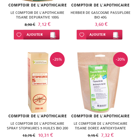
MITOSYL
LEHNING
SKINCEUTICALS
COMPTOIR DE L'APOTHICAIRE
COMPTOIR DE L'APOTHICAIRE
HEI
ROGER
VICHY
LE COMPTOIR DE L'APOTHICAIRE
HERBIER DE GASCOGNE PASSIFLORE
MUSTELA
LERO
URIAGE
TISANE DEPURATIVE 100G
BIO 40G
POA
GALLET
7,12 €
3,60 €
VITRY
8,90 €
NATESSANCE
LES
VELDS
HERBA
Ajouter à ma liste d’envie
AJOUTER
SVR
Ajouter à ma liste d’envie
AJOUTER
WELEDA
PEDIAKID
3
VICHY
VIVA
SINCLAIR
URIAGE
CHENES
WELEDA
HERBESAN
-25%
-20%
TAAJ
VITABIO
MERCK
KAE
URIAGE
MEDIFLOR
WELEDA
KLORANE
VICHY
MILICAL
KNEIPP
WELEDA
NAT
LE
&
COMPTOIR DE L'APOTHICAIRE
COMPTOIR DE L'APOTHICAIRE
COMPTOIR
LE COMPTOIR DE L'APOTHICAIRE
LE COMPTOIR DE L'APOTHICAIRE
FORM
SPRAY STOPIKURES 5 HUILES BIO 200
TISANE DOREE ANTIOXYDANTE
DU
ML
BIO100G
10,31 €
7,32 €
13,75 €
9,15 €