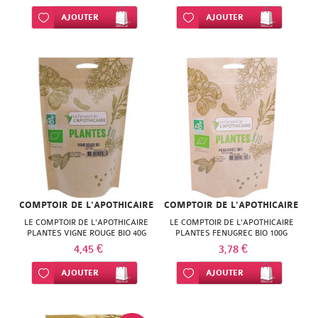
NATURACTIVE
BAIN
Ajouter à ma liste d’envie
AJOUTER
Ajouter à ma liste d’envie
AJOUTER
NATURAL
LE
NUTRITION
SENS
NATURE'S
DES
PLUS
FLEURS
NEW
LIFT'ARGAN
NORDIC
MELVITA
NUTERGIA
COMPTOIR DE L'APOTHICAIRE
COMPTOIR DE L'APOTHICAIRE
NAT
LE COMPTOIR DE L'APOTHICAIRE
LE COMPTOIR DE L'APOTHICAIRE
NUTRISANTE
PLANTES VIGNE ROUGE BIO 40G
PLANTES FENUGREC BIO 100G
&
4,45 €
3,78 €
OENOBIOL
FORM
Ajouter à ma liste d’envie
AJOUTER
Ajouter à ma liste d’envie
AJOUTER
OM3
NATESSANCE