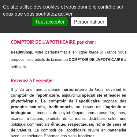
Les
Marques
Ce site utilise des cookies et vous donne le contrôle sur
Panneau de gestion des cookies
ceux que vous souhaitez activer
MENU
MON COMPTE
PANIER /
0
Tout accepter
Personnaliser
VISAGE
Accueil
VISAGE
MON COMPTE
>
Marques parapharmacie
>
COMPTOIR DE L'APOTHICAIRE
Les
Crèmes
MAQUILLAGE
MAQUILLAGE
COMPTOIR DE L’APOTHICAIRE pas cher :
BeautyShop,
votre parapharmacie en ligne
made in France
vous
soins
de
Le
Fond
Visage
CORPS
CORPS
propose les produits de la marque
COMPTOIR DE L’APOTHICAIRE
à
Mot de passe oublié ?
visages
jour
teint
de
Les
Gels
Maquillage
CHEVEUX
CHEVEUX
petits prix.
Cliquez ici
Par
Crèmes
Anti-
teint
Les
Mascara
soins
douche
Les
Shampoings
Corps
MINCEUR
MINCEUR
Revenez à l’essentiel
action
teintées
âge
yeux
BB
corps
Visage
Crayon
Bain
soins
Maquillage
Il y 25 ans, une ancienne
Après-
herboristerie
du Gers devenait le
Les
Crèmes
Cheveux
SOLAIRE
SOLAIRE
Vous n'êtes pas encore
comptoir de l’apothicaire
, aujourd’hui
spécialiste et leader en
inscrit ?
et
Par
Anti-
Peau
crème
Jambes
&
Covermark
Fard
cheveux
Savons
phytothérapie
.
Le comptoir de l’apothicaire
shampoings
propose des
soins
minceur
Les
Crèmes
Minceur
HOMME
HOMME
> S'inscrire
produits naturels, traditionnels ou issus de l’agriculture
BB
type
tâches
jeune
et
bain
Soins
Visage
à
biologique
: produits de phytothérapie, aroma-cosméto, thés,
Par
Maquillage
Gommages
Cheveux
minceur
Soins
Compléments
soins
solaires
Par
Crèmes
Solaire
BÉBÉ
BÉBÉ
tisanes, infusions, produits de la ruche…distribués selon une
crèmes
de
/
ou
Corps
teintés
Soins
paupières
Enfant
politique commerciale
éthique, respectueuse, riche de sens et
type
colorés
MON PANIER
Laits
&
Soins
alimentaires
Femme
solaires
Huiles
type
visage
Par
Accessoires
Bouillottes
Homme
COMPLÉMENTS
COMPLÉMENTS
de valeurs
. Le comptoir de l’apothicaire œuvre en partenariat
peau
Crèmes
Eclat
acnéique
Les
spécifiques
Poudre
Rouge
Soins
Homme
avec l’association Pharmaciens sans frontières.
de
&
Corps
Masques
Cheveux
spécifiques
enceinte