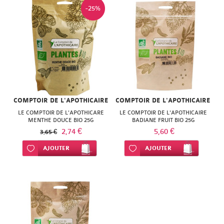
ISODIS
NATURACTIVE
-25%
NATURA
NATURESYSTEM
PEDIAKID
NUTRISANTE
PHARMANORD
PHYTAROMASOL
PHYSCIENCE
PHYTOSUN
COMPTOIR DE L'APOTHICAIRE
COMPTOIR DE L'APOTHICAIRE
PHYTEA
AROMS
LE COMPTOIR DE L'APOTHICARE
LE COMPTOIR DE L'APOTHICAIRE
MENTHE DOUCE BIO 25G
BADIANE FRUIT BIO 25G
PILEJE
2,74 €
5,60 €
PLANTER'S
3,65 €
QUINTON
Ajouter à ma liste d’envie
AJOUTER
Ajouter à ma liste d’envie
AJOUTER
PRANAROM
SANTE
SANOFLORE
VERTE
SOLGAR
SOLGAR
WELEDA