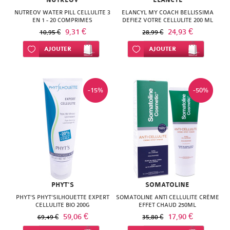
NUTREOV
ELANCYL
NATURACTIVE
BAIN
NUTREOV WATER PILL CELLULITE 3
ELANCYL MY COACH BELLISSIMA
EN 1 - 20 COMPRIMES
DEFIEZ VOTRE CELLULITE 200 ML
NATURAL
9,31 €
24,93 €
10,95 €
LE
28,99 €
NUTRITION
Ajouter à ma liste d’envie
AJOUTER
Ajouter à ma liste d’envie
AJOUTER
SENS
NATURE'S
DES
PLUS
-15%
-50%
FLEURS
NEW
LIFT'ARGAN
NORDIC
MELVITA
NUTERGIA
NAT
NUTRISANTE
&
PHYT'S
SOMATOLINE
OENOBIOL
FORM
PHYT'S PHYT'SILHOUETTE EXPERT
SOMATOLINE ANTI CELLULITE CRÈME
CELLULITE BIO 200G
EFFET CHAUD 250ML
OM3
59,06 €
NATESSANCE
17,90 €
69,49 €
35,80 €