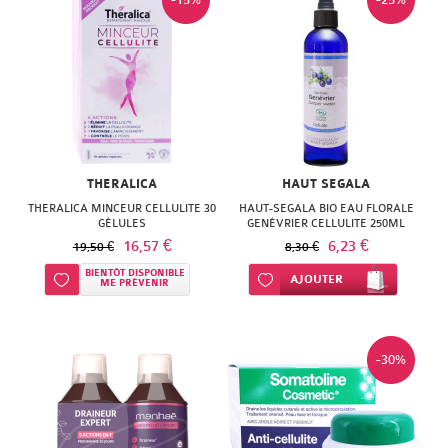
SUPER
DIET
THERALICA
URGO
THERALICA
HAUT SEGALA
THERALICA MINCEUR CELLULITE 30
HAUT-SEGALA BIO EAU FLORALE
GÉLULES
GENÉVRIER CELLULITE 250ML
16,57 €
6,23 €
19,50 €
8,30 €
BIENTÔT DISPONIBLE
Ajouter à ma liste d’envie
Ajouter à ma liste d’envie
AJOUTER
ME PRÉVENIR
-30%