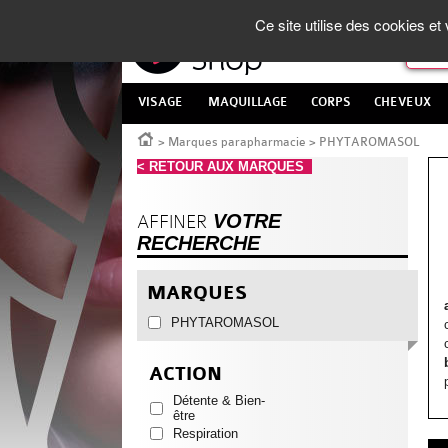
Panneau de gestion des cookies
La Parapharmacie en ligne
made in France
Ce site utilise des cookies e
VISAGE
MAQUILLAGE
CORPS
CHEVEUX
Accueil
>
Marques parapharmacie
>
PHYTAROMASOL
< RETOUR AUX MARQUES
VOTRE
AFFINER
RECHERCHE
MARQUES
PHYTAROMASOL
ACTION
Détente & Bien-
être
Respiration