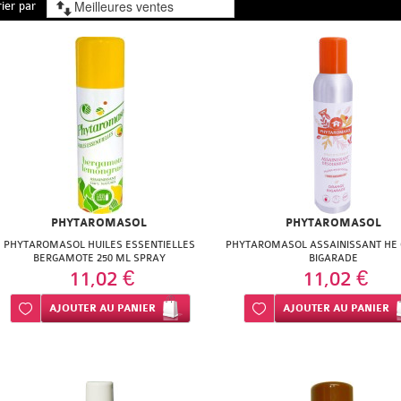
rier par
PHYTAROMASOL
PHYTAROMASOL
PHYTAROMASOL HUILES ESSENTIELLES
PHYTAROMASOL ASSAINISSANT HE
BERGAMOTE 250 ML SPRAY
BIGARADE
11,02 €
11,02 €
Ajouter à ma liste d’envie
AJOUTER
AU PANIER
Ajouter à ma liste d’envie
AJOUTER
AU PANIER