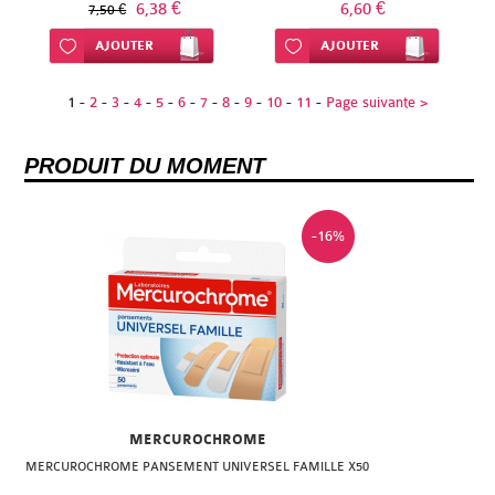
6,38 €
6,60 €
7,50 €
Ajouter à ma liste d’envie
AJOUTER
Ajouter à ma liste d’envie
AJOUTER
1
-
2
-
3
-
4
-
5
-
6
-
7
-
8
-
9
-
10
-
11
-
Page suivante >
PRODUIT DU MOMENT
-16%
MERCUROCHROME
MERCUROCHROME PANSEMENT UNIVERSEL FAMILLE X50