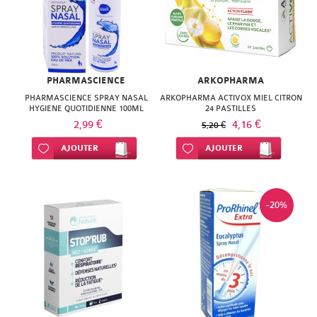
ISODIS
NATURACTIVE
NATURA
NATURESYSTEM
PEDIAKID
NUTRISANTE
PHARMASCIENCE
ARKOPHARMA
PHARMANORD
PHARMASCIENCE SPRAY NASAL
ARKOPHARMA ACTIVOX MIEL CITRON
PHYTAROMASOL
HYGIENE QUOTIDIENNE 100ML
24 PASTILLES
PHYSCIENCE
2,99 €
4,16 €
5,20 €
PHYTOSUN
PHYTEA
Ajouter à ma liste d’envie
AJOUTER
Ajouter à ma liste d’envie
AJOUTER
AROMS
PILEJE
PLANTER'S
-20%
QUINTON
PRANAROM
SANTE
SANOFLORE
VERTE
SOLGAR
SOLGAR
WELEDA