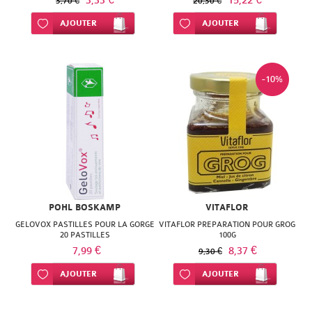
3,33 €
15,22 €
3,70 €
20,30 €
Ajouter à ma liste d’envie
AJOUTER
Ajouter à ma liste d’envie
AJOUTER
-10%
POHL BOSKAMP
VITAFLOR
GELOVOX PASTILLES POUR LA GORGE
VITAFLOR PREPARATION POUR GROG
20 PASTILLES
100G
7,99 €
8,37 €
9,30 €
Ajouter à ma liste d’envie
AJOUTER
Ajouter à ma liste d’envie
AJOUTER