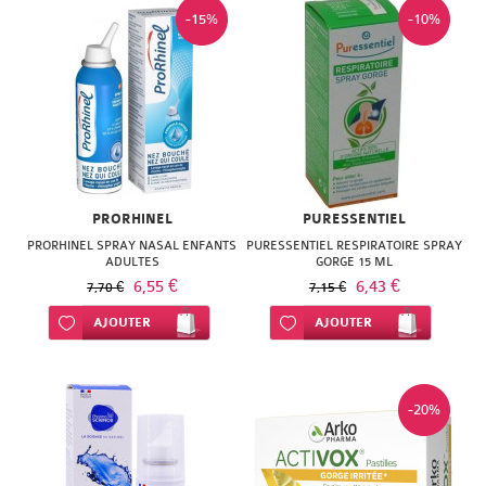
NATURACTIVE
-15%
-10%
BAIN
NATURAL
LE
NUTRITION
SENS
NATURE'S
DES
PLUS
FLEURS
PRORHINEL
PURESSENTIEL
NEW
LIFT'ARGAN
PRORHINEL SPRAY NASAL ENFANTS
PURESSENTIEL RESPIRATOIRE SPRAY
ADULTES
GORGE 15 ML
NORDIC
MELVITA
6,55 €
6,43 €
7,70 €
7,15 €
NUTERGIA
Ajouter à ma liste d’envie
AJOUTER
Ajouter à ma liste d’envie
AJOUTER
NAT
NUTRISANTE
&
OENOBIOL
-20%
FORM
OM3
NATESSANCE