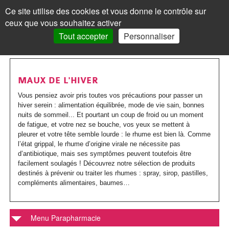
Les
Marques
Ce site utilise des cookies et vous donne le contrôle sur
Panneau de gestion des cookies
ceux que vous souhaitez activer
MENU
MON COMPTE
PANIER /
0
Tout accepter
Personnaliser
VISAGE
Accueil
VISAGE
MON COMPTE
>
Parapharmacie
>
Maux Quotidiens
>
Maux de l'hiver
Les
Crèmes
MAQUILLAGE
MAQUILLAGE
MAUX DE L'HIVER
soins
de
Le
Fond
Visage
CORPS
CORPS
Vous pensiez avoir pris toutes vos précautions pour passer un
hiver serein : alimentation équilibrée, mode de vie sain, bonnes
Mot de passe oublié ?
visages
jour
teint
de
Les
Gels
Maquillage
CHEVEUX
CHEVEUX
nuits de sommeil... Et pourtant un coup de froid ou un moment
Cliquez ici
de fatigue, et votre nez se bouche, vos yeux se mettent à
Par
Crèmes
Anti-
teint
Les
Mascara
soins
douche
Les
Shampoings
Corps
MINCEUR
MINCEUR
pleurer et votre tête semble lourde : le rhume est bien là. Comme
l’état grippal, le rhume d’origine virale ne nécessite pas
action
teintées
âge
yeux
BB
corps
Visage
Crayon
Bain
soins
Maquillage
Après-
Les
Crèmes
Cheveux
SOLAIRE
SOLAIRE
d’antibiotique, mais ses symptômes peuvent toutefois être
Vous n'êtes pas encore
facilement soulagés ! Découvrez notre sélection de produits
inscrit ?
et
Par
Anti-
Peau
crème
Jambes
&
Covermark
Fard
cheveux
Savons
shampoings
soins
minceur
Les
Crèmes
Minceur
HOMME
HOMME
destinés à prévenir ou traiter les rhumes : spray, sirop, pastilles,
> S'inscrire
compléments alimentaires, baumes…
BB
type
tâches
jeune
et
bain
Soins
Visage
à
Par
Maquillage
Gommages
Cheveux
minceur
Soins
Compléments
soins
solaires
Par
Crèmes
Solaire
BÉBÉ
BÉBÉ
crèmes
de
/
ou
Corps
teintés
Soins
paupières
Enfant
type
colorés
MON PANIER
Laits
&
Soins
alimentaires
Femme
solaires
Huiles
type
visage
Par
Accessoires
Bouillottes
Homme
COMPLÉMENTS
COMPLÉMENTS
Menu Parapharmacie
peau
Crèmes
Eclat
acnéique
Les
spécifiques
Poudre
Rouge
Soins
Homme
de
&
Corps
Masques
Cheveux
spécifiques
enceinte