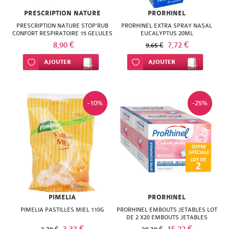
SUPER
PRESCRIPTION NATURE
PRORHINEL
DIET
PRESCRIPTION NATURE STOP'RUB
PRORHINEL EXTRA SPRAY NASAL
CONFORT RESPIRATOIRE 15 GELULES
EUCALYPTUS 20ML
8,90 €
7,72 €
THERALICA
9,65 €
Ajouter à ma liste d’envie
AJOUTER
Ajouter à ma liste d’envie
AJOUTER
URGO
-10%
-25%
PIMELIA
PRORHINEL
PIMELIA PASTILLES MIEL 110G
PRORHINEL EMBOUTS JETABLES LOT
DE 2 X20 EMBOUTS JETABLES