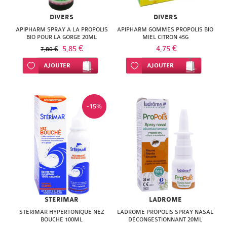
DIVERS
DIVERS
APIPHARM SPRAY A LA PROPOLIS
APIPHARM GOMMES PROPOLIS BIO
BIO POUR LA GORGE 20ML
MIEL CITRON 45G
5,85 €
4,75 €
7,80 €
Ajouter à ma liste d’envie
AJOUTER
Ajouter à ma liste d’envie
AJOUTER
-15%
STERIMAR
LADROME
STERIMAR HYPERTONIQUE NEZ
LADROME PROPOLIS SPRAY NASAL
BOUCHE 100ML
DÉCONGESTIONNANT 20ML