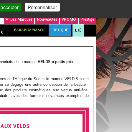
MON COMPTE
MON PANIER
 accepter
Personnaliser
Les
Marques
Nouveautés
PROMO
Prestige
PARAPHARMACIE
OPTIQUE
ÉTÉ
ES
produits de la marque
VELDS à petits prix.
tives de l’Afrique du Sud et la marque VELD’S puise
d’où se dégage une autre conception de la beauté :
nc des produits cosmétiques aux vertus anti-âge,
édiate, avec des formules novatrices exemptes de
EAUX VELDS