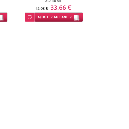
AGE 60 ML
33,66 €
42,08 €
Ajouter à ma liste d’envie
AJOUTER
AU PANIER