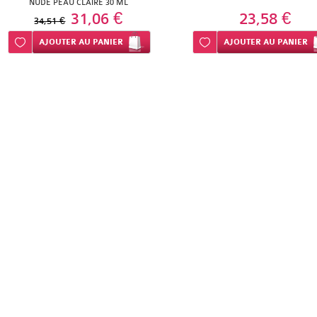
NUDE PEAU CLAIRE 30 ML
31,06 €
23,58 €
34,51 €
Ajouter à ma liste d’envie
AJOUTER
AU PANIER
Ajouter à ma liste d’envie
AJOUTER
AU PANIER