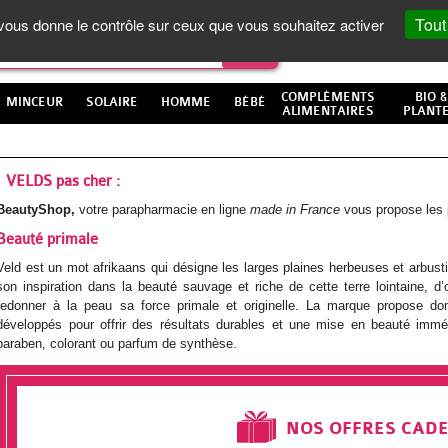
Tout
t vous donne le contrôle sur ceux que vous souhaitez activer
COMPLÉMENTS
BIO &
MINCEUR
SOLAIRE
HOMME
BÉBÉ
ALIMENTAIRES
PLANT
VELDS pas cher :
BeautyShop,
votre parapharmacie en ligne
made in France
vous propose les 
Beauté primale
Veld est un mot afrikaans qui désigne les larges plaines herbeuses et arbus
son inspiration dans la beauté sauvage et riche de cette terre lointaine, 
redonner à la peau sa force primale et originelle. La marque propose do
développés pour offrir des résultats durables et une mise en beauté imm
paraben, colorant ou parfum de synthèse.
NOS OFFRES CAD