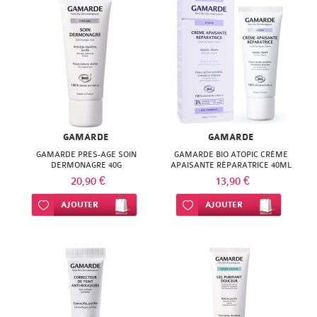
NATURACTIVE
BAIN
NATURAL
LE
NUTRITION
SENS
NATURE'S
DES
PLUS
FLEURS
GAMARDE
GAMARDE
NEW
GAMARDE PRES-AGE SOIN
LIFT'ARGAN
GAMARDE BIO ATOPIC CRÈME
DERMONAGRE 40G
APAISANTE RÉPARATRICE 40ML
NORDIC
20,90 €
13,90 €
MELVITA
NUTERGIA
Ajouter à ma liste d’envie
AJOUTER
Ajouter à ma liste d’envie
AJOUTER
NAT
NUTRISANTE
&
OENOBIOL
FORM
OM3
NATESSANCE