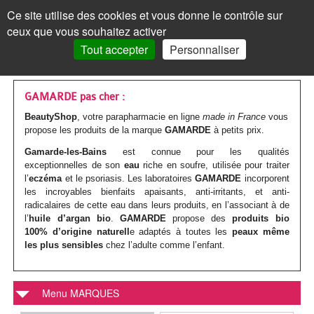
Les
Marques
Ce site utilise des cookies et vous donne le contrôle sur
Panneau de gestion des cookies
ceux que vous souhaitez activer
MENU
MON COMPTE
PANIER /
0
Tout accepter
Personnaliser
VISAGE
Accueil
VISAGE
MON COMPTE
>
Marques parapharmacie
>
GAMARDE
Les
Crèmes
MAQUILLAGE
MAQUILLAGE
GAMARDE pas cher :
BeautyShop
, votre parapharmacie en ligne
made in France
vous
soins
de
Le
Fond
Visage
CORPS
CORPS
propose les produits de la marque
GAMARDE
à petits prix.
Mot de passe oublié ?
visages
jour
teint
de
Les
Gels
Maquillage
CHEVEUX
CHEVEUX
Gamarde-les-Bains
est connue pour les qualités
Cliquez ici
exceptionnelles de son
eau
riche en soufre, utilisée pour traiter
Par
Crèmes
Anti-
teint
Les
Mascara
soins
douche
Les
Shampoings
l’
eczéma
et le psoriasis. Les laboratoires
Corps
GAMARDE
incorporent
MINCEUR
MINCEUR
les incroyables bienfaits apaisants, anti-irritants, et anti-
action
teintées
âge
yeux
BB
corps
Visage
Crayon
Bain
soins
Maquillage
radicalaires de cette eau dans leurs produits, en l’associant à de
Après-
Les
Crèmes
Cheveux
SOLAIRE
SOLAIRE
Vous n'êtes pas encore
l’
huile d’argan bio
.
GAMARDE
propose des
produits bio
inscrit ?
et
Par
Anti-
Peau
crème
Jambes
&
Covermark
Fard
cheveux
Savons
100% d’origine naturell
shampoings
e adaptés à toutes les
peaux même
soins
minceur
Les
Crèmes
Minceur
HOMME
HOMME
> S'inscrire
les plus sensibles
chez l’adulte comme l’enfant.
BB
type
tâches
jeune
et
bain
Soins
Visage
à
Par
Maquillage
Gommages
Cheveux
minceur
Soins
Compléments
soins
solaires
Par
Crèmes
Solaire
BÉBÉ
BÉBÉ
crèmes
de
/
ou
Corps
teintés
Soins
paupières
Enfant
type
colorés
MON PANIER
Laits
&
Soins
alimentaires
Femme
solaires
Huiles
type
visage
Par
Accessoires
Bouillottes
Homme
Menu MARQUES
COMPLÉMENTS
COMPLÉMENTS
peau
Crèmes
Eclat
acnéique
Les
spécifiques
Poudre
Rouge
Soins
Homme
de
&
Corps
Masques
Cheveux
spécifiques
enceinte