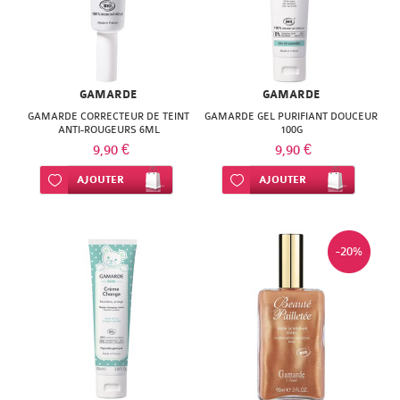
ISODIS
NATURACTIVE
NATURA
NATURESYSTEM
PEDIAKID
NUTRISANTE
GAMARDE
GAMARDE
PHARMANORD
GAMARDE CORRECTEUR DE TEINT
GAMARDE GEL PURIFIANT DOUCEUR
PHYTAROMASOL
ANTI-ROUGEURS 6ML
100G
PHYSCIENCE
9,90 €
9,90 €
PHYTOSUN
Ajouter à ma liste d’envie
AJOUTER
Ajouter à ma liste d’envie
AJOUTER
PHYTEA
AROMS
PILEJE
PLANTER'S
-20%
QUINTON
PRANAROM
SANTE
SANOFLORE
VERTE
SOLGAR
SOLGAR
WELEDA