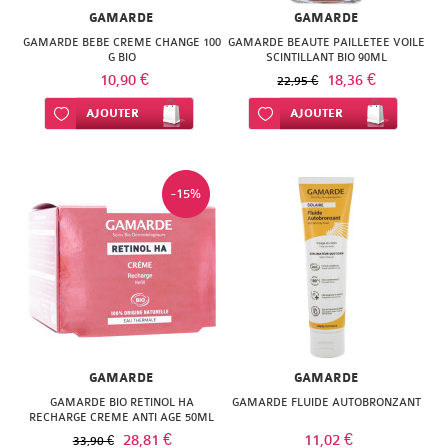
SUPER
GAMARDE
GAMARDE
GAMARDE BEBE CREME CHANGE 100
GAMARDE BEAUTE PAILLETEE VOILE
DIET
G BIO
SCINTILLANT BIO 90ML
10,90 €
18,36 €
22,95 €
THERALICA
Ajouter à ma liste d’envie
AJOUTER
Ajouter à ma liste d’envie
AJOUTER
URGO
-15%
GAMARDE
GAMARDE
GAMARDE BIO RETINOL HA
GAMARDE FLUIDE AUTOBRONZANT
RECHARGE CREME ANTI AGE 50ML
28,81 €
11,02 €
33,90 €