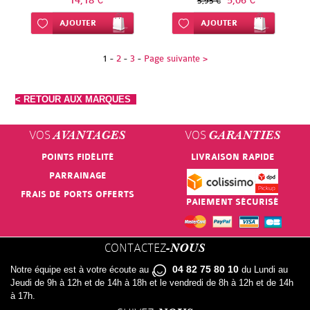
14,18 €
5,06 €
5,95 €
Ajouter à ma liste d’envie
AJOUTER
Ajouter à ma liste d’envie
AJOUTER
1
-
2
-
3
-
Page suivante >
< RETOUR AUX MARQUES
VOS
VOS
AVANTAGES
GARANTIES
POINTS FIDÉLITÉ
LIVRAISON RAPIDE
PARRAINAGE
FRAIS DE PORTS OFFERTS
PAIEMENT SÉCURISÉ
CONTACTEZ
-NOUS
04 82 75 80 10
Notre équipe est à votre écoute au
du Lundi au
Jeudi de 9h à 12h et de 14h à 18h et le vendredi de 8h à 12h et de 14h
à 17h.