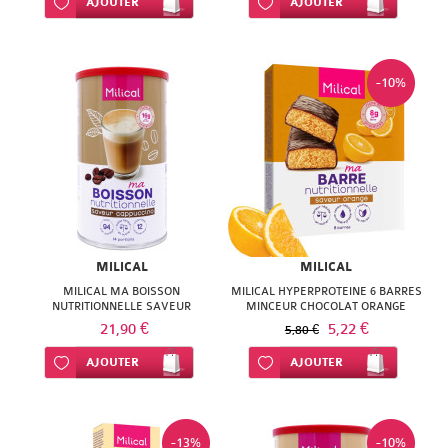
Ajouter à ma liste d’envie
AJOUTER
Ajouter à ma liste d’envie
AJOUTER
-10%
MILICAL
MILICAL
MILICAL MA BOISSON
MILICAL HYPERPROTEINE 6 BARRES
NUTRITIONNELLE SAVEUR
MINCEUR CHOCOLAT ORANGE
CAPPUCCINO
21,90 €
5,22 €
5,80 €
Ajouter à ma liste d’envie
AJOUTER
Ajouter à ma liste d’envie
AJOUTER
-13%
-10%