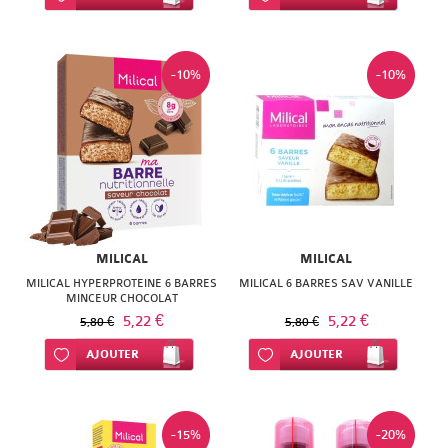
NATURACTIVE
BAIN
NATURAL
LE
-10%
-10%
NUTRITION
SENS
NATURE'S
DES
PLUS
FLEURS
NEW
LIFT'ARGAN
NORDIC
MILICAL
MILICAL
MELVITA
MILICAL HYPERPROTEINE 6 BARRES
MILICAL 6 BARRES SAV VANILLE
NUTERGIA
MINCEUR CHOCOLAT
NAT
5,22 €
5,22 €
5,80 €
5,80 €
NUTRISANTE
&
Ajouter à ma liste d’envie
AJOUTER
Ajouter à ma liste d’envie
AJOUTER
OENOBIOL
FORM
OM3
NATESSANCE
-15%
-20%