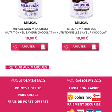
MILICAL
MILICAL
MILICAL MON MILK SHAKE
MILICAL MA BOISSON
NUTRITIONNEL SAVEUR CHOCOLAT 14
NUTRITIONNELLE SAVEUR CHOCOLAT
PORTIONS
19,90 €
19,90 €
Ajouter à ma liste d’envie
AJOUTER
Ajouter à ma liste d’envie
AJOUTER
< RETOUR AUX MARQUES
VOS
VOS
AVANTAGES
GARANTIES
POINTS FIDÉLITÉ
LIVRAISON RAPIDE
PARRAINAGE
FRAIS DE PORTS OFFERTS
PAIEMENT SÉCURISÉ