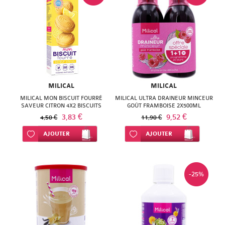
ISODIS
NATURACTIVE
NATURA
NATURESYSTEM
PEDIAKID
NUTRISANTE
PHARMANORD
PHYTAROMASOL
PHYSCIENCE
MILICAL
MILICAL
PHYTOSUN
MILICAL MON BISCUIT FOURRÉ
MILICAL ULTRA DRAINEUR MINCEUR
PHYTEA
SAVEUR CITRON 4X2 BISCUITS
GOÛT FRAMBOISE 2X500ML
AROMS
3,83 €
9,52 €
4,50 €
11,90 €
PILEJE
PLANTER'S
Ajouter à ma liste d’envie
AJOUTER
Ajouter à ma liste d’envie
AJOUTER
QUINTON
PRANAROM
SANTE
-25%
SANOFLORE
VERTE
SOLGAR
SOLGAR
WELEDA