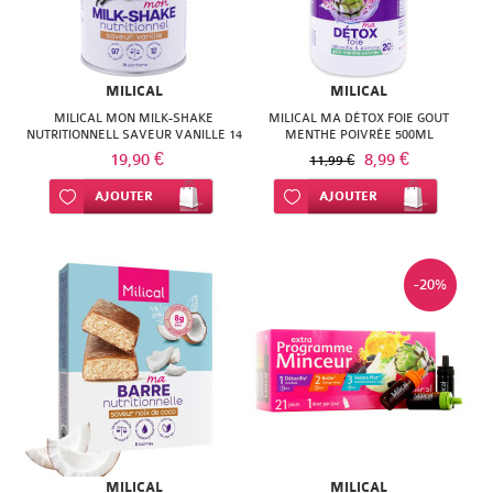
SUPER
DIET
MILICAL
MILICAL
THERALICA
MILICAL MON MILK-SHAKE
MILICAL MA DÉTOX FOIE GOUT
NUTRITIONNELL SAVEUR VANILLE 14
MENTHE POIVRÉE 500ML
URGO
PORTIONS
19,90 €
8,99 €
11,99 €
Ajouter à ma liste d’envie
AJOUTER
Ajouter à ma liste d’envie
AJOUTER
-20%
MILICAL
MILICAL