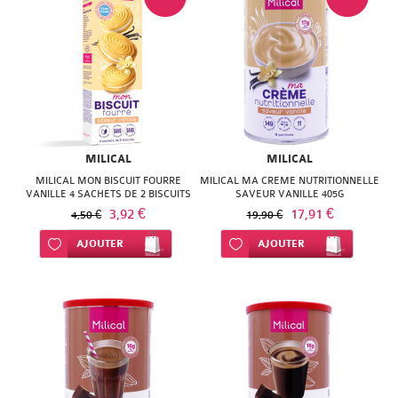
MILICAL
MILICAL
MILICAL MON BISCUIT FOURRE
MILICAL MA CREME NUTRITIONNELLE
VANILLE 4 SACHETS DE 2 BISCUITS
SAVEUR VANILLE 405G
3,92 €
17,91 €
4,50 €
19,90 €
Ajouter à ma liste d’envie
AJOUTER
Ajouter à ma liste d’envie
AJOUTER