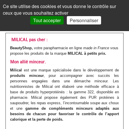
Les
Marques
Ce site utilise des cookies et vous donne le contrôle sur
Panneau de gestion des cookies
ceux que vous souhaitez activer
MENU
MON COMPTE
PANIER /
0
Tout accepter
Personnaliser
VISAGE
Accueil
VISAGE
MON COMPTE
>
Marques parapharmacie
>
MILICAL
Les
Crèmes
MAQUILLAGE
MAQUILLAGE
MILICAL pas cher :
BeautyShop,
votre parapharmacie en ligne
made in France
vous
soins
de
Le
Fond
Visage
CORPS
CORPS
propose les produits de la marque
MILICAL à petits prix.
Mot de passe oublié ?
visages
jour
teint
de
Les
Gels
Mon allié minceur.
Maquillage
CHEVEUX
CHEVEUX
Cliquez ici
Milical
est une marque spécialisée dans le développement de
Par
Crèmes
Anti-
teint
Les
Mascara
soins
douche
Les
Shampoings
Corps
MINCEUR
MINCEUR
produits minceur
, pour accompagner avec succès les
personnes engagées dans une démarche minceur. Les
action
teintées
âge
yeux
BB
corps
Visage
Crayon
Bain
soins
Maquillage
Après-
Les
Crèmes
Cheveux
SOLAIRE
SOLAIRE
nutritionnistes de Milical ont élaboré une méthode efficace à
Vous n'êtes pas encore
base de produits hyperprotéinés : la gamme 322, disponible en
inscrit ?
et
Par
Anti-
Peau
crème
Jambes
&
Covermark
Fard
cheveux
Savons
shampoings
soins
minceur
Les
Crèmes
Minceur
HOMME
HOMME
pharmacie. Milical propose également des PUR protéines à
> S'inscrire
saupoudrer, les repas express, l’incontournable soupe aux choux
BB
type
tâches
jeune
et
bain
Soins
Visage
à
Par
Maquillage
Gommages
Cheveux
minceur
Soins
Compléments
soins
solaires
Par
Crèmes
Solaire
BÉBÉ
BÉBÉ
et une
gamme de compléments minceurs adaptés aux
besoins de chacun pour favoriser le contrôle de l’apport
crèmes
de
/
ou
Corps
teintés
Soins
paupières
Enfant
type
colorés
MON PANIER
Laits
&
Soins
alimentaires
Femme
solaires
Huiles
type
visage
Par
Accessoires
Bouillottes
calorique et la perte de poids.
Homme
COMPLÉMENTS
COMPLÉMENTS
peau
Crèmes
Eclat
acnéique
Les
spécifiques
Poudre
Rouge
Soins
Homme
de
&
Corps
Masques
Cheveux
spécifiques
enceinte