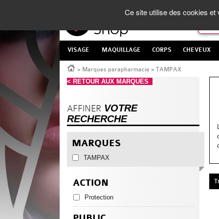
Panneau de gestion des cookies
La Parapharmacie en ligne
made in France
Ce site utilise des cookies e
VISAGE
MAQUILLAGE
CORPS
CHEVEUX
Accueil
>
Marques parapharmacie
>
TAMPAX
< RETOUR AUX MARQUES
VOTRE
AFFINER
RECHERCHE
MARQUES
TAMPAX
ACTION
T
Protection
PUBLIC