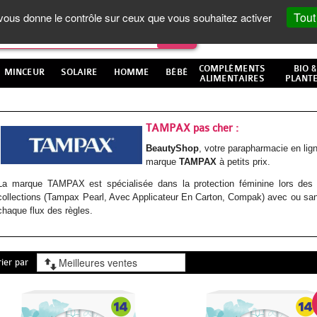
Tout
t vous donne le contrôle sur ceux que vous souhaitez activer
COMPLÉMENTS
BIO &
MINCEUR
SOLAIRE
HOMME
BÉBÉ
ALIMENTAIRES
PLANT
TAMPAX pas cher :
BeautyShop
, votre parapharmacie en li
marque
TAMPAX
à petits prix.
La marque TAMPAX est spécialisée dans la protection féminine lors des 
collections (Tampax Pearl, Avec Applicateur En Carton, Compak) avec ou sans
chaque flux des règles.
rier par