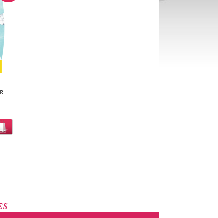
AR
ES