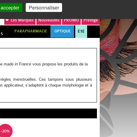
MON COMPTE
MON PANIER
 accepter
Personnaliser
Les
Marques
Nouveautés
PROMO
Prestige
PARAPHARMACIE
OPTIQUE
ÉTÉ
ES
gne
made in France
vous propose les produits de la
règles menstruelles. Ces tampons sous plusieurs
 applicateur, s’adaptent à chaque morphologie et à
-20%