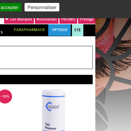
MON COMPTE
MON PANIER
 accepter
Personnaliser
Les
Marques
Nouveautés
PROMO
Prestige
PARAPHARMACIE
OPTIQUE
ÉTÉ
ES
-10%