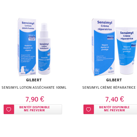
GILBERT
GILBERT
SENSIMYL LOTION ASSÉCHANTE 100ML
SENSIMYL CRÈME RÉPARATRICE
7,90 €
7,40 €
BIENTÔT DISPONIBLE
BIENTÔT DISPONIBLE
Ajouter à ma liste d’envie
Ajouter à ma liste d’envie
ME PRÉVENIR
ME PRÉVENIR