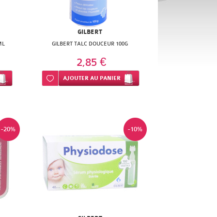
GILBERT
ML
GILBERT TALC DOUCEUR 100G
2,85 €
Ajouter à ma liste d’envie
AJOUTER
AU PANIER
-20%
-10%