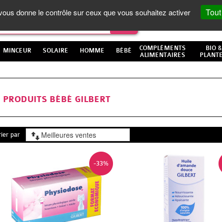
Tout
t vous donne le contrôle sur ceux que vous souhaitez activer
COMPLÉMENTS
BIO &
MINCEUR
SOLAIRE
HOMME
BÉBÉ
ALIMENTAIRES
PLANT
PRODUITS BÉBÉ GILBERT
rier par
-33%