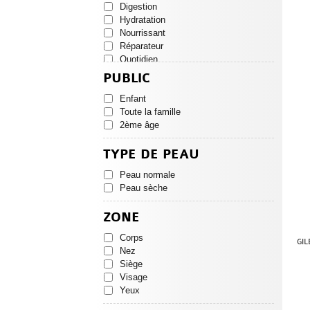
Digestion
Hydratation
Nourrissant
Réparateur
Quotidien
Protection
PUBLIC
Nutritif
Enfant
Toute la famille
2ème âge
TYPE DE PEAU
Peau normale
Peau sèche
ZONE
Corps
GI
Nez
Siège
Visage
Yeux