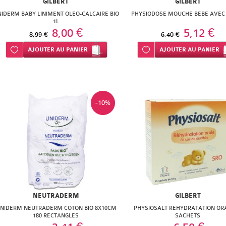
GILBERT
GILBERT
NIDERM BABY LINIMENT OLEO-CALCAIRE BIO
PHYSIODOSE MOUCHE BEBE AVEC 
1L
8,00 €
5,12 €
8,99 €
6,40 €
Ajouter à ma liste d’envie
AJOUTER
AU PANIER
Ajouter à ma liste d’envie
AJOUTER
AU PANIER
-10%
NEUTRADERM
GILBERT
INIDERM NEUTRADERM COTON BIO 8X10CM
PHYSIOSALT REHYDRATATION ORA
180 RECTANGLES
SACHETS