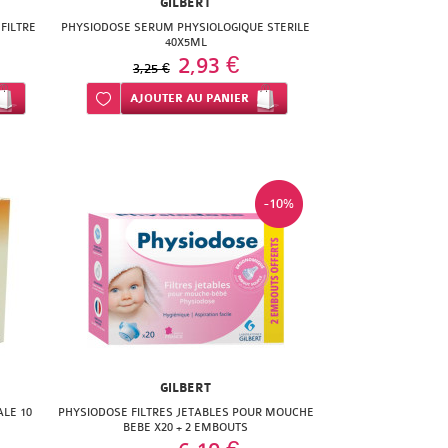
GILBERT
FILTRE
PHYSIODOSE SERUM PHYSIOLOGIQUE STERILE
40X5ML
2,93 €
3,25 €
Ajouter à ma liste d’envie
AJOUTER
AU PANIER
-10%
GILBERT
LE 10
PHYSIODOSE FILTRES JETABLES POUR MOUCHE
BEBE X20 + 2 EMBOUTS