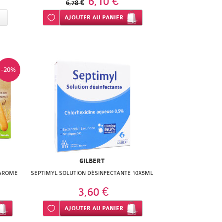
6,10 €
6,78 €
Ajouter à ma liste d’envie
AJOUTER
AU PANIER
-20%
GILBERT
 AROME
SEPTIMYL SOLUTION DÉSINFECTANTE 10X5ML
3,60 €
Ajouter à ma liste d’envie
AJOUTER
AU PANIER