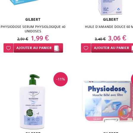
GILBERT
GILBERT
PHYSIODOSE SERUM PHYSIOLOGIQUE 40
HUILE D'AMANDE DOUCE 60 
UNIDOSES
1,99 €
3,06 €
2,97 €
3,40 €
Ajouter à ma liste d’envie
AJOUTER
AU PANIER
Ajouter à ma liste d’envie
AJOUTER
AU PANIER
-11%