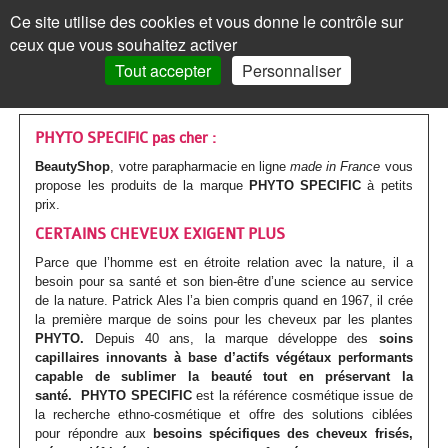
Les
Marques
Ce site utilise des cookies et vous donne le contrôle sur
Panneau de gestion des cookies
ceux que vous souhaitez activer
MENU
MON COMPTE
PANIER /
0
Tout accepter
Personnaliser
VISAGE
Accueil
VISAGE
MON COMPTE
>
Marques parapharmacie
>
PHYTO SPECIFIC
Les
Crèmes
MAQUILLAGE
MAQUILLAGE
PHYTO SPECIFIC pas cher :
BeautyShop
, votre parapharmacie en ligne
made in France
vous
soins
de
Le
Fond
Visage
CORPS
CORPS
propose les produits de la marque
PHYTO SPECIFIC
à petits
prix.
Mot de passe oublié ?
visages
jour
teint
de
Les
Gels
Maquillage
CHEVEUX
CHEVEUX
Cliquez ici
CERTAINS CHEVEUX EXIGENT PLUS
Par
Crèmes
Anti-
teint
Les
Mascara
soins
douche
Les
Shampoings
Corps
MINCEUR
MINCEUR
Parce que l’homme est en étroite relation avec la nature, il a
besoin pour sa santé et son bien-être d’une science au service
action
teintées
âge
yeux
BB
corps
Visage
Crayon
Bain
soins
Maquillage
Après-
Les
Crèmes
Cheveux
SOLAIRE
SOLAIRE
de la nature. Patrick Ales l’a bien compris quand en 1967, il crée
Vous n'êtes pas encore
la première marque de soins pour les cheveux par les plantes
inscrit ?
et
Par
Anti-
Peau
crème
Jambes
&
Covermark
Fard
cheveux
Savons
shampoings
soins
minceur
Les
Crèmes
Minceur
HOMME
HOMME
PHYTO.
Depuis 40 ans, la marque développe des
soins
> S'inscrire
capillaires innovants à base d’actifs végétaux performants
BB
type
tâches
jeune
et
bain
Soins
Visage
à
Par
Maquillage
Gommages
Cheveux
minceur
Soins
Compléments
soins
solaires
Par
Crèmes
Solaire
BÉBÉ
BÉBÉ
capable de sublimer la beauté tout en préservant la
santé.
PHYTO SPECIFIC
est la référence cosmétique issue de
crèmes
de
/
ou
Corps
teintés
Soins
paupières
Enfant
type
colorés
MON PANIER
Laits
&
Soins
alimentaires
Femme
solaires
Huiles
type
visage
Par
Accessoires
Bouillottes
la recherche ethno-cosmétique et offre des solutions ciblées
Homme
COMPLÉMENTS
COMPLÉMENTS
pour répondre aux
besoins spécifiques des cheveux frisés,
peau
Crèmes
Eclat
acnéique
Les
spécifiques
Poudre
Rouge
Soins
Homme
de
&
Corps
Masques
Cheveux
spécifiques
enceinte