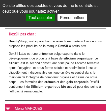
Les
Marques
Ce site utilise des cookies et vous donne le contrôle sur
Panneau de gestion des cookies
ceux que vous souhaitez activer
MENU
MON COMPTE
PANIER /
0
Tout accepter
Personnaliser
VISAGE
Accueil
VISAGE
MON COMPTE
>
Marques parapharmacie
>
DEXSIL
Les
Crèmes
MAQUILLAGE
MAQUILLAGE
DexSil pas cher :
BeautyShop
, votre parapharmacie en ligne
made in France
vous
soins
de
Le
Fond
Visage
CORPS
CORPS
propose les produits de la marque
DexSil
à petits prix.
Mot de passe oublié ?
visages
jour
teint
de
Les
Gels
Maquillage
CHEVEUX
CHEVEUX
DexSil Labs est une entreprise belge experte dans le
Cliquez ici
développement de produits à base de
silicium organique
. Le
Par
Crèmes
Anti-
teint
Les
Mascara
soins
douche
Les
Shampoings
silicium est le second constituant principal de l’écorce terrestre
Corps
MINCEUR
MINCEUR
après l’oxygène, et sous forme soluble et assimilable il est un
action
teintées
âge
yeux
BB
corps
Visage
Crayon
Bain
soins
Maquillage
oligoélément indispensable qui joue un rôle essentiel dans le
Après-
Les
Crèmes
Cheveux
SOLAIRE
SOLAIRE
Vous n'êtes pas encore
maintien de l’intégrité de nombreux organes et tissus de notre
inscrit ?
et
Par
Anti-
Peau
crème
Jambes
&
Covermark
Fard
cheveux
Savons
corps. Les formules des
shampoings
crèmes
et des
gels corporels
DexSil
soins
minceur
Les
Crèmes
Minceur
HOMME
HOMME
> S'inscrire
contiennent du
Silicium organique bio-activé
pour des soins à
BB
type
tâches
jeune
et
bain
Soins
Visage
à
l’efficacité remarquable.
Par
Maquillage
Gommages
Cheveux
minceur
Soins
Compléments
soins
solaires
Par
Crèmes
Solaire
BÉBÉ
BÉBÉ
crèmes
de
/
ou
Corps
teintés
Soins
paupières
Enfant
type
colorés
MON PANIER
Laits
&
Soins
alimentaires
Femme
solaires
Huiles
type
visage
Par
Accessoires
Bouillottes
Homme
COMPLÉMENTS
COMPLÉMENTS
Menu MARQUES
peau
Crèmes
Eclat
acnéique
Les
spécifiques
Poudre
Rouge
Soins
Homme
de
&
Corps
Masques
Cheveux
spécifiques
enceinte