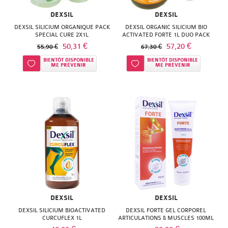
JOAWE
GILBERT
personne
FLEUR
POSAY
DEXSIL
DEXSIL
DELAROM
KNEIPP
LIERAC
LIERAC
GUIGOZ
BACH
Anti-
DEXSIL SILICIUM ORGANIQUE PACK
DEXSIL ORGANIC SILICIUM BIO
VICHY
SPECIAL CURE 2X1L
ACTIVATED FORTE 1L DUO PACK
DERMATHERM
LAINO
NUXE
MELVITA
FAMADEM
moustiques
50,31 €
57,20 €
KLORANE
55,90 €
67,30 €
WELEDA
DOCTEUR
LE
BIENTÔT DISPONIBLE
BIENTÔT DISPONIBLE
PHYTOSOLBA
Ajouter à ma liste d’envie
Ajouter à ma liste d’envie
NUXE
ME PRÉVENIR
FORTE
ME PRÉVENIR
LE
VALNET
COMPTOIR
RENE
PHARMA
PATYKA
SENS
DU
ELIXIRS
FURTERER
DES
GRANIONS
PAYOT
BAIN
&
ROCHE
FLEURS
HERBA
PLANTER'S
CO
NATESSANCE
POSAY
LUC
VIVA
RESULTIME
FLEUR
NEUTROGENA
ROGE
ET
HERBESAN
ROCHE
BACH
ROC
CAVAILLES
LEA
ISOXAN
POSAY
DEXSIL
DEXSIL
FAMADEM
ROGE
ROGER
MAM
DEXSIL SILICIUM BIOACTIVATED
DEXSIL FORTE GEL CORPOREL
KOT
SANOFLORE
CURCUFLEX 1L
ARTICULATIONS & MUSCLES 100ML
GAMARDE
CAVAILLES
GALLET