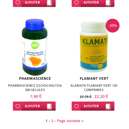
Ajouter à ma liste d’envie
AJOUTER
Ajouter à ma liste d’envie
AJOUTER
-20%
PHARMASCIENCE
FLAMANT VERT
PHARMASCIENCE ESCHSCHOLTZIA
KLAMATH FLAMANT VERT 120
200 GELULES
COMPRIMES
7,90 €
22,20 €
27,75 €
Ajouter à ma liste d’envie
AJOUTER
Ajouter à ma liste d’envie
AJOUTER
1
-
2
-
Page suivante >