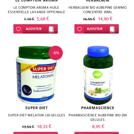
LE COMPTOIR AROMA
HERBALGEM
LE COMPTOIR AROMA HUILE
HERBALGEM BIO AUBEPINE GEMMO
ESSENTIELLE LAVANDE OFFICINALE
CONCENTRE 30ML
BIO 10ML
5,68 €
14,90 €
7,10 €
16,55 €
Ajouter à ma liste d’envie
AJOUTER
Ajouter à ma liste d’envie
AJOUTER
-6%
SUPER DIET
PHARMASCIENCE
SUPER DIET MELATON 120 GELULES
PHARMASCIENCE AUBEPINE BIO 200
GELULES
18,33 €
8,95 €
19,50 €