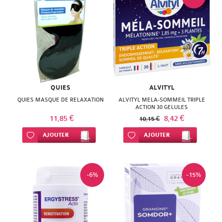
QUIES
ALVITYL
QUIES MASQUE DE RELAXATION
ALVITYL MELA-SOMMEIL TRIPLE
ACTION 30 GELULES
11,85 €
8,42 €
10,15 €
Ajouter à ma liste d’envie
AJOUTER
Ajouter à ma liste d’envie
AJOUTER
-6%
-15%