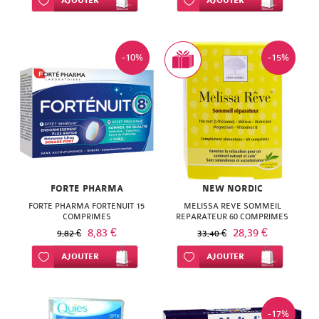
Ajouter à ma liste d’envie
AJOUTER
Ajouter à ma liste d’envie
AJOUTER
SUPER
DIET
-10%
-15%
THERALICA
URGO
FORTE PHARMA
NEW NORDIC
FORTE PHARMA FORTENUIT 15
MELISSA REVE SOMMEIL
COMPRIMES
REPARATEUR 60 COMPRIMES
8,83 €
28,39 €
9,82 €
33,40 €
Ajouter à ma liste d’envie
AJOUTER
Ajouter à ma liste d’envie
AJOUTER
-17%