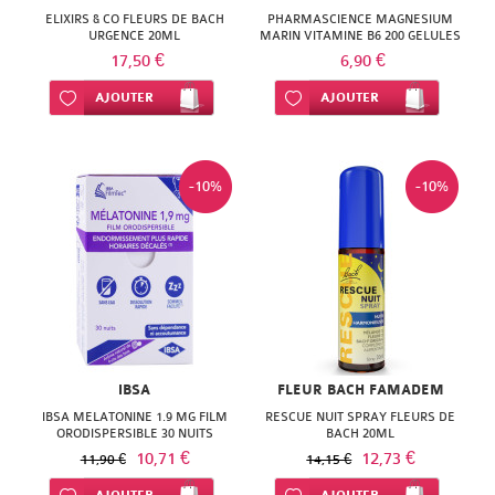
ISODIS
NATURACTIVE
ELIXIRS & CO FLEURS DE BACH
PHARMASCIENCE MAGNESIUM
URGENCE 20ML
MARIN VITAMINE B6 200 GELULES
NATURA
17,50 €
6,90 €
NATURESYSTEM
PEDIAKID
Ajouter à ma liste d’envie
AJOUTER
Ajouter à ma liste d’envie
AJOUTER
NUTRISANTE
PHARMANORD
PHYTAROMASOL
PHYSCIENCE
-10%
-10%
PHYTOSUN
PHYTEA
AROMS
PILEJE
PLANTER'S
QUINTON
PRANAROM
SANTE
SANOFLORE
IBSA
FLEUR BACH FAMADEM
VERTE
IBSA MELATONINE 1.9 MG FILM
RESCUE NUIT SPRAY FLEURS DE
SOLGAR
ORODISPERSIBLE 30 NUITS
BACH 20ML
10,71 €
SOLGAR
12,73 €
11,90 €
14,15 €
WELEDA