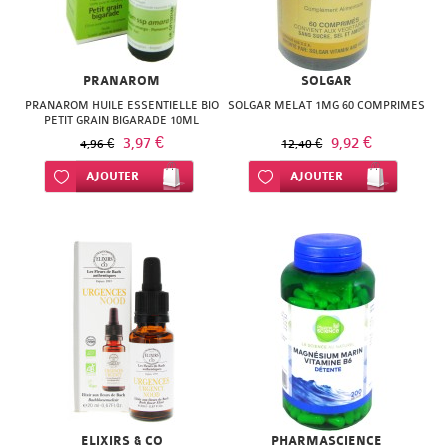
NATURACTIVE
BAIN
NATURAL
LE
PRANAROM
SOLGAR
NUTRITION
SENS
PRANAROM HUILE ESSENTIELLE BIO
SOLGAR MELAT 1MG 60 COMPRIMES
PETIT GRAIN BIGARADE 10ML
NATURE'S
DES
3,97 €
9,92 €
4,96 €
12,40 €
PLUS
Ajouter à ma liste d’envie
AJOUTER
FLEURS
Ajouter à ma liste d’envie
AJOUTER
NEW
LIFT'ARGAN
NORDIC
MELVITA
NUTERGIA
NAT
NUTRISANTE
&
OENOBIOL
FORM
OM3
NATESSANCE
ELIXIRS & CO
PHARMASCIENCE