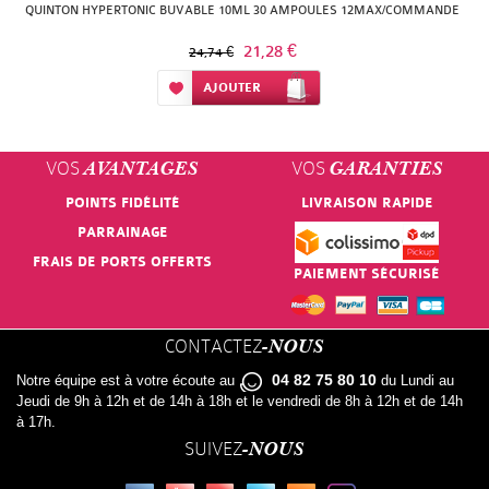
QUINTON HYPERTONIC BUVABLE 10ML 30 AMPOULES 12MAX/COMMANDE
21,28 €
24,74 €
Ajouter à ma liste d’envie
AJOUTER
VOS
VOS
AVANTAGES
GARANTIES
POINTS FIDÉLITÉ
LIVRAISON RAPIDE
PARRAINAGE
FRAIS DE PORTS OFFERTS
PAIEMENT SÉCURISÉ
CONTACTEZ
-NOUS
04 82 75 80 10
Notre équipe est à votre écoute au
du Lundi au
Jeudi de 9h à 12h et de 14h à 18h et le vendredi de 8h à 12h et de 14h
à 17h.
SUIVEZ
-NOUS