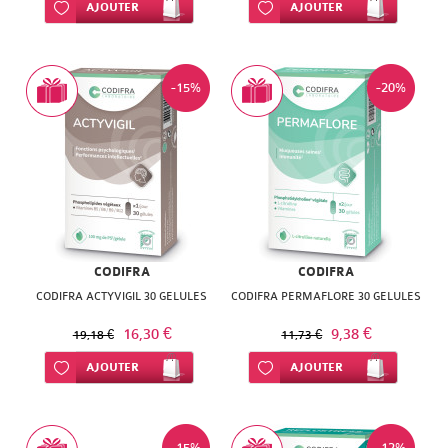
ISODIS
Ajouter à ma liste d’envie
AJOUTER
Ajouter à ma liste d’envie
AJOUTER
NATURACTIVE
NATURA
NATURESYSTEM
PEDIAKID
-15%
-20%
NUTRISANTE
PHARMANORD
PHYTAROMASOL
PHYSCIENCE
PHYTOSUN
PHYTEA
AROMS
PILEJE
PLANTER'S
CODIFRA
CODIFRA
QUINTON
CODIFRA ACTYVIGIL 30 GELULES
CODIFRA PERMAFLORE 30 GELULES
PRANAROM
16,30 €
9,38 €
SANTE
19,18 €
11,73 €
SANOFLORE
Ajouter à ma liste d’envie
AJOUTER
Ajouter à ma liste d’envie
AJOUTER
VERTE
SOLGAR
SOLGAR
WELEDA
-15%
-12%