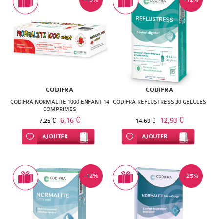
SUPER
DIET
THERALICA
URGO
CODIFRA
CODIFRA
CODIFRA NORMALITE 1000 ENFANT 14
CODIFRA REFLUSTRESS 30 GELULES
COMPRIMES
6,16 €
12,93 €
7,25 €
14,69 €
Ajouter à ma liste d’envie
AJOUTER
Ajouter à ma liste d’envie
AJOUTER
-12%
-25%