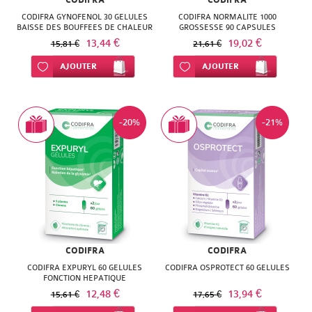
CODIFRA
CODIFRA
NATURACTIVE
BAIN
CODIFRA GYNOFENOL 30 GELULES
CODIFRA NORMALITE 1000
BAISSE DES BOUFFEES DE CHALEUR
GROSSESSE 90 CAPSULES
NATURAL
13,44 €
19,02 €
15,81 €
LE
21,61 €
NUTRITION
Ajouter à ma liste d’envie
AJOUTER
Ajouter à ma liste d’envie
AJOUTER
SENS
NATURE'S
DES
PLUS
-20%
-21%
FLEURS
NEW
LIFT'ARGAN
NORDIC
MELVITA
NUTERGIA
NAT
NUTRISANTE
&
CODIFRA
CODIFRA
OENOBIOL
FORM
CODIFRA EXPURYL 60 GELULES
CODIFRA OSPROTECT 60 GELULES
FONCTION HEPATIQUE
OM3
12,48 €
NATESSANCE
13,94 €
15,61 €
17,65 €