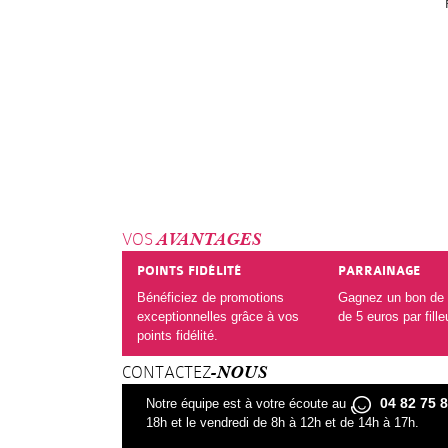
VOS
AVANTAGES
POINTS FIDÉLITÉ
PARRAINAGE
Bénéficiez de promotions
Gagnez un bon de 
exceptionnelles grâce à vos
de 5 euros par fille
points fidélité.
CONTACTEZ
-NOUS
04 82 75 
Notre équipe est à votre écoute au
18h et le vendredi de 8h à 12h et de 14h à 17h.