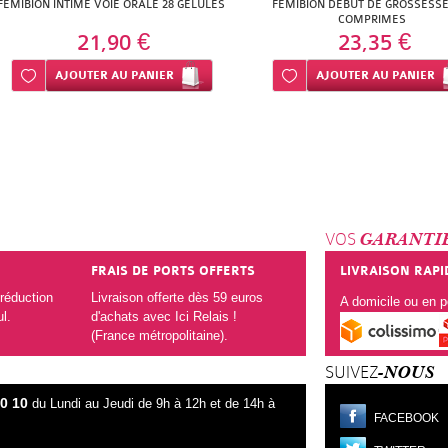
FEMIBION INTIME VOIE ORALE 28 GELULES
FEMIBION DEBUT DE GROSSESSE 
COMPRIMES
21,90 €
23,35 €
Ajouter à ma liste d’envie
AJOUTER
AU PANIER
Ajouter à ma liste d’envie
AJOUTER
AU PANIER
VOS
GARANTI
FRAIS DE PORTS OFFERTS
LIVRAISON RAPI
réduction
Livraison offerte dès 59 euros
A domicile ou en po
ul.
d'achats avec Ici Relais !
(France métropolitaine).
SUIVEZ
-NOUS
80 10
du Lundi au Jeudi de 9h à 12h et de 14h à
FACEBOOK