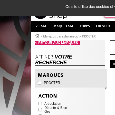
Panneau de gestion des cookies
La Parapharmacie en ligne
made in France
Ce site utilise des cookies e
VISAGE
MAQUILLAGE
CORPS
CHEVEUX
Accueil
>
Marques parapharmacie
>
PROCTER
< RETOUR AUX MARQUES
VOTRE
AFFINER
RECHERCHE
T
MARQUES
PROCTER
ACTION
Articulation
Détente & Bien-
être