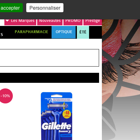
MON COMPTE
MON PANIER
 accepter
Personnaliser
Les
Marques
Nouveautés
PROMO
Prestige
PARAPHARMACIE
OPTIQUE
ÉTÉ
ES
-10%