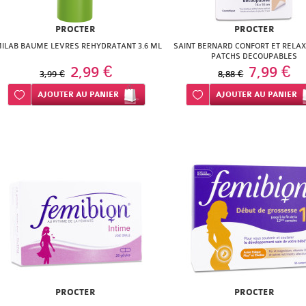
PROCTER
PROCTER
ILAB BAUME LEVRES REHYDRATANT 3.6 ML
SAINT BERNARD CONFORT ET RELAX
PATCHS DECOUPABLES
2,99 €
7,99 €
3,99 €
8,88 €
Ajouter à ma liste d’envie
AJOUTER
AU PANIER
Ajouter à ma liste d’envie
AJOUTER
AU PANIER
PROCTER
PROCTER