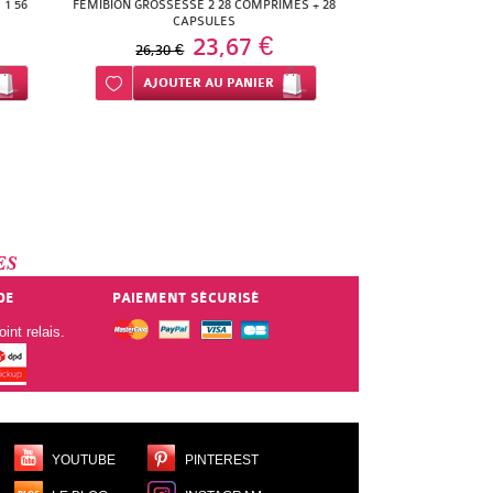
1 56
FEMIBION GROSSESSE 2 28 COMPRIMES + 28
CAPSULES
23,67 €
26,30 €
Ajouter à ma liste d’envie
AJOUTER
AU PANIER
ES
DE
PAIEMENT SÉCURISÉ
int relais.
YOUTUBE
PINTEREST