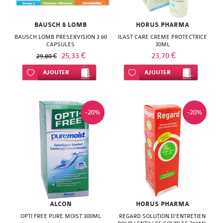
ISODIS
NATURACTIVE
NATURA
BAUSCH & LOMB
HORUS PHARMA
NATURESYSTEM
BAUSCH LOMB PRESERVISION 3 60
ILAST CARE CREME PROTECTRICE
PEDIAKID
CAPSULES
30ML
NUTRISANTE
25,33 €
23,70 €
29,80 €
PHARMANORD
PHYTAROMASOL
Ajouter à ma liste d’envie
AJOUTER
Ajouter à ma liste d’envie
AJOUTER
PHYSCIENCE
PHYTOSUN
PHYTEA
AROMS
-20%
-20%
PILEJE
PLANTER'S
QUINTON
PRANAROM
SANTE
SANOFLORE
VERTE
SOLGAR
ALCON
HORUS PHARMA
SOLGAR
WELEDA
OPTI FREE PURE MOIST 300ML
REGARD SOLUTION D'ENTRETIEN