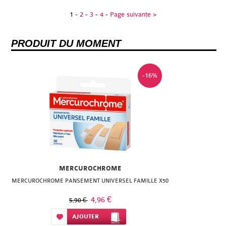
1
-
2
-
3
-
4
-
Page suivante >
PRODUIT DU MOMENT
-16%
MERCUROCHROME
MERCUROCHROME PANSEMENT UNIVERSEL FAMILLE X50
4,96 €
5,90 €
Ajouter à ma liste d’envie
AJOUTER