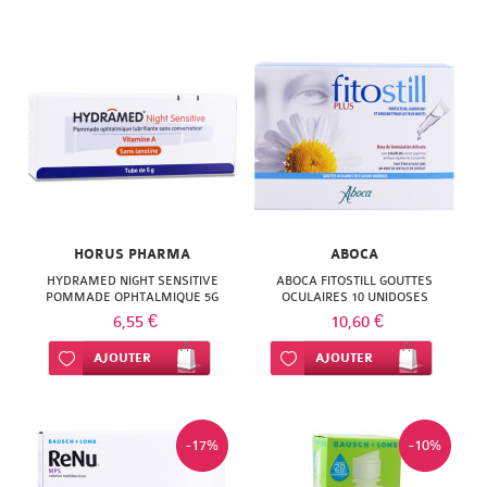
HORUS PHARMA
ABOCA
HYDRAMED NIGHT SENSITIVE
ABOCA FITOSTILL GOUTTES
POMMADE OPHTALMIQUE 5G
OCULAIRES 10 UNIDOSES
6,55 €
10,60 €
Ajouter à ma liste d’envie
AJOUTER
Ajouter à ma liste d’envie
AJOUTER
-17%
-10%