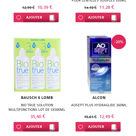
POUR LENTILLES SOUPLES 355ML
SUPER
10,39 €
11,28 €
12,99 €
14,10 €
DIET
Ajouter à ma liste d’envie
AJOUTER
Ajouter à ma liste d’envie
AJOUTER
THERALICA
URGO
-20%
BAUSCH & LOMB
ALCON
BIO TRUE SOLUTION
AOSEPT PLUS HYDRAGLIDE 360ML
MULTIFONCTIONS LOT DE 3X300ML
35,40 €
12,49 €
15,61 €
Ajouter à ma liste d’envie
AJOUTER
Ajouter à ma liste d’envie
AJOUTER