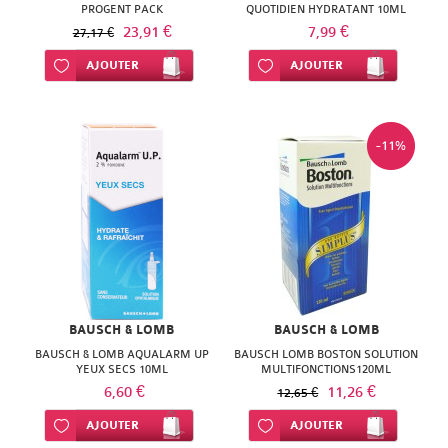
PROGENT PACK
QUOTIDIEN HYDRATANT 10ML
23,91 €
7,99 €
27,17 €
Ajouter à ma liste d’envie
AJOUTER
Ajouter à ma liste d’envie
AJOUTER
-11%
BAUSCH & LOMB
BAUSCH & LOMB
BAUSCH & LOMB AQUALARM UP
BAUSCH LOMB BOSTON SOLUTION
YEUX SECS 10ML
MULTIFONCTIONS120ML
6,60 €
11,26 €
12,65 €
Ajouter à ma liste d’envie
AJOUTER
Ajouter à ma liste d’envie
AJOUTER