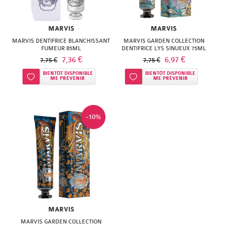
ISODIS
NATURACTIVE
NATURA
MARVIS
NATURESYSTEM
MARVIS
MARVIS DENTIFRICE BLANCHISSANT
PEDIAKID
MARVIS GARDEN COLLECTION
FUMEUR 85ML
DENTIFRICE LYS SINUEUX 75ML
NUTRISANTE
7,36 €
6,97 €
7,75 €
7,75 €
PHARMANORD
PHYTAROMASOL
BIENTÔT DISPONIBLE
BIENTÔT DISPONIBLE
Ajouter à ma liste d’envie
Ajouter à ma liste d’envie
ME PRÉVENIR
ME PRÉVENIR
PHYSCIENCE
PHYTOSUN
PHYTEA
AROMS
-10%
PILEJE
PLANTER'S
QUINTON
PRANAROM
SANTE
SANOFLORE
VERTE
SOLGAR
SOLGAR
MARVIS
WELEDA
MARVIS GARDEN COLLECTION