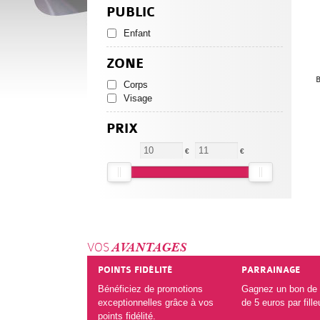
PUBLIC
Enfant
ZONE
Corps
Visage
PRIX
€
€
VOS
AVANTAGES
POINTS FIDÉLITÉ
PARRAINAGE
Bénéficiez de promotions
Gagnez un bon de 
exceptionnelles grâce à vos
de 5 euros par fille
points fidélité.