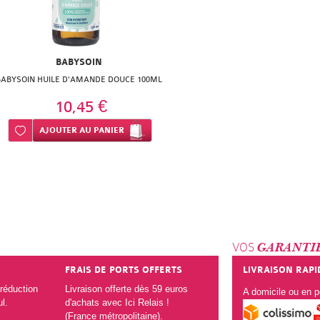
BABYSOIN
BABYSOIN HUILE D'AMANDE DOUCE 100ML
10,45 €
Ajouter à ma liste d’envie
AJOUTER
AU PANIER
VOS
GARANTI
FRAIS DE PORTS OFFERTS
LIVRAISON RAPI
réduction
Livraison offerte dès 59 euros
A domicile ou en po
ul.
d'achats avec Ici Relais !
(France métropolitaine).