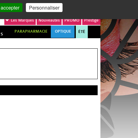
MON COMPTE
MON PANIER
 accepter
Personnaliser
Les
Marques
Nouveautés
PROMO
Prestige
PARAPHARMACIE
OPTIQUE
ÉTÉ
ES