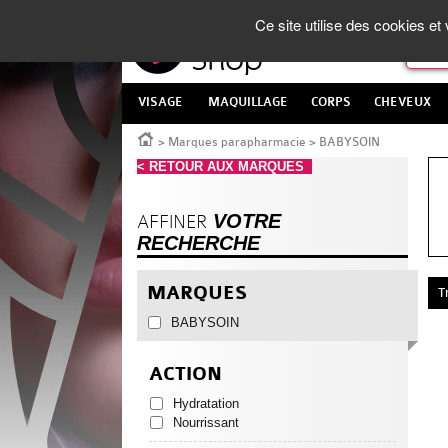
Panneau de gestion des cookies
La Parapharmacie en ligne
made in France
Ce site utilise des cookies e
VISAGE
MAQUILLAGE
CORPS
CHEVEUX
Accueil
>
Marques parapharmacie
>
BABYSOIN
< RETOUR AUX MARQUES
VOTRE
AFFINER
RECHERCHE
MARQUES
T
BABYSOIN
ACTION
Hydratation
Nourrissant