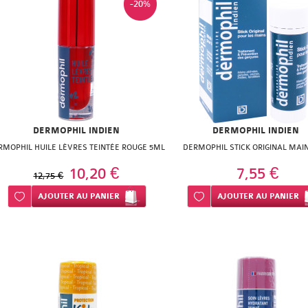
-20%
DERMOPHIL INDIEN
DERMOPHIL INDIEN
RMOPHIL HUILE LÈVRES TEINTÉE ROUGE 5ML
DERMOPHIL STICK ORIGINAL MAIN
10,20 €
7,55 €
12,75 €
Ajouter à ma liste d’envie
AJOUTER
AU PANIER
Ajouter à ma liste d’envie
AJOUTER
AU PANIER