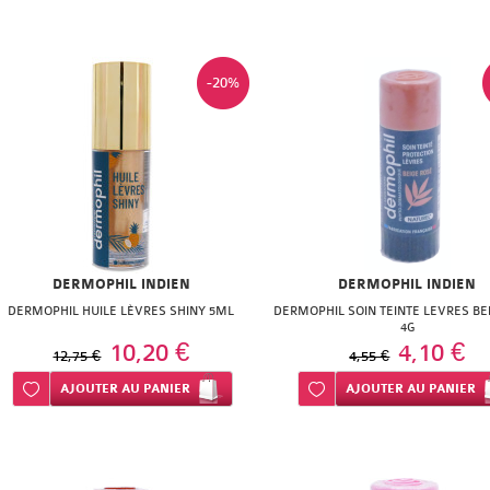
-20%
DERMOPHIL INDIEN
DERMOPHIL INDIEN
DERMOPHIL HUILE LÈVRES SHINY 5ML
DERMOPHIL SOIN TEINTE LEVRES BE
4G
10,20 €
4,10 €
12,75 €
4,55 €
Ajouter à ma liste d’envie
AJOUTER
AU PANIER
Ajouter à ma liste d’envie
AJOUTER
AU PANIER