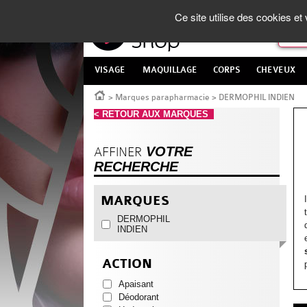
Panneau de gestion des cookies
La Parapharmacie en ligne
made in France
Ce site utilise des cookies e
VISAGE
MAQUILLAGE
CORPS
CHEVEUX
Accueil
>
Marques parapharmacie
>
DERMOPHIL INDIEN
< RETOUR AUX MARQUES
VOTRE
AFFINER
RECHERCHE
MARQUES
DERMOPHIL
INDIEN
ACTION
Apaisant
Déodorant