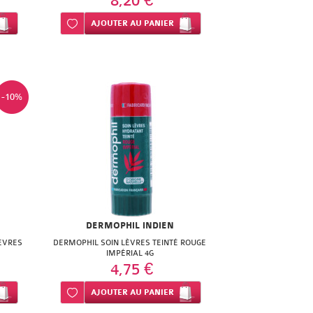
8,20 €
Ajouter à ma liste d’envie
AJOUTER
AU PANIER
-10%
DERMOPHIL INDIEN
EVRES
DERMOPHIL SOIN LÈVRES TEINTÉ ROUGE
IMPÉRIAL 4G
4,75 €
Ajouter à ma liste d’envie
AJOUTER
AU PANIER