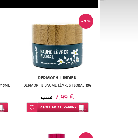
-20%
DERMOPHIL INDIEN
Y 5ML
DERMOPHIL BAUME LÈVRES FLORAL 15G
7,99 €
9,99 €
Ajouter à ma liste d’envie
AJOUTER
AU PANIER