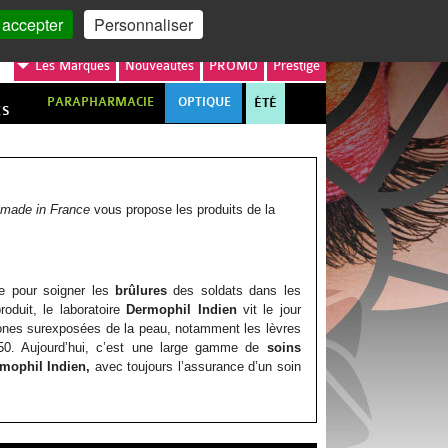
MON COMPTE
MON PANIER
 accepter
Personnaliser
Les
Marques
Nouveautés
PROMO
Prestige
PARAPHARMACIE
OPTIQUE
ÉTÉ
ES
e
made in France
vous propose les produits de la
re pour soigner les
brûlures
des soldats dans les
oduit, le laboratoire
Dermophil Indien
vit le jour
zones surexposées de la peau, notamment les lèvres
50. Aujourd’hui, c’est une large gamme de
soins
mophil Indien,
avec toujours l’assurance d’un soin