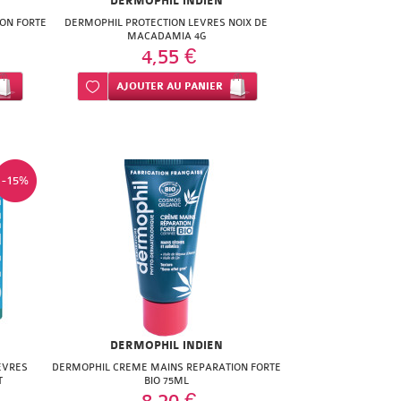
DERMOPHIL INDIEN
ON FORTE
DERMOPHIL PROTECTION LEVRES NOIX DE
MACADAMIA 4G
4,55 €
Ajouter à ma liste d’envie
AJOUTER
AU PANIER
-15%
DERMOPHIL INDIEN
EVRES
DERMOPHIL CREME MAINS REPARATION FORTE
T
BIO 75ML