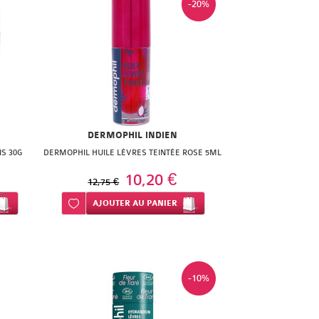
-20%
DERMOPHIL INDIEN
S 30G
DERMOPHIL HUILE LÈVRES TEINTÉE ROSE 5ML
10,20 €
12,75 €
Ajouter à ma liste d’envie
AJOUTER
AU PANIER
-10%