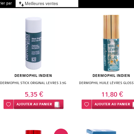
rier par
DERMOPHIL INDIEN
DERMOPHIL INDIEN
DERMOPHIL STICK ORIGINAL LEVRES 3.5G
DERMOPHIL HUILE LÈVRES GLOSS
5,35 €
11,80 €
Ajouter à ma liste d’envie
AJOUTER
AU PANIER
Ajouter à ma liste d’envie
AJOUTER
AU PANIER