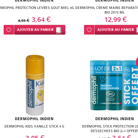
DERMOPHIL INDIEN
DERMOPHIL INDIEN
RMOPHIL PROTECTION LEVRES GOUT MIEL 4G
DERMOPHIL CREME MAINS REPARATI
BIO 2X75 ML
3,64 €
12,99 €
4,55 €
Ajouter à ma liste d’envie
AJOUTER
AU PANIER
Ajouter à ma liste d’envie
AJOUTER
AU PANIER
DERMOPHIL INDIEN
DERMOPHIL INDIEN
DERMOPHIL KIDS VANILLE STICK 4 G
DERMOPHIL STICK PROTECTION L
DESSECHEES BIO 2+1 OFFER