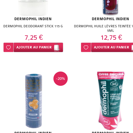
DERMOPHIL INDIEN
DERMOPHIL INDIEN
DERMOPHIL DEODORANT STICK 115 G
DERMOPHIL HUILE LÈVRES TEINTÉE 
5ML
7,25 €
12,75 €
Ajouter à ma liste d’envie
AJOUTER
AU PANIER
Ajouter à ma liste d’envie
AJOUTER
AU PANIER
-20%