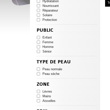
Hydratation
T
Nourrissant
Réparateur
Solaire
Protection
PUBLIC
Enfant
Femme
Homme
Sénior
TYPE DE PEAU
Peau normale
Peau sèche
ZONE
Lèvres
Mains
Aisselles