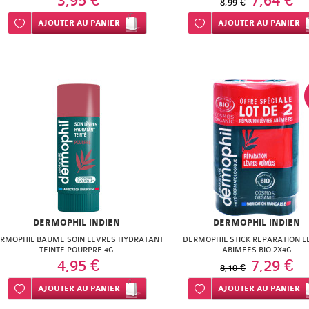
3,95 €
7,64 €
8,99 €
Ajouter à ma liste d’envie
AJOUTER
AU PANIER
Ajouter à ma liste d’envie
AJOUTER
AU PANIER
DERMOPHIL INDIEN
DERMOPHIL INDIEN
RMOPHIL BAUME SOIN LEVRES HYDRATANT
DERMOPHIL STICK REPARATION L
TEINTE POURPRE 4G
ABIMEES BIO 2X4G
4,95 €
7,29 €
8,10 €
Ajouter à ma liste d’envie
AJOUTER
AU PANIER
Ajouter à ma liste d’envie
AJOUTER
AU PANIER