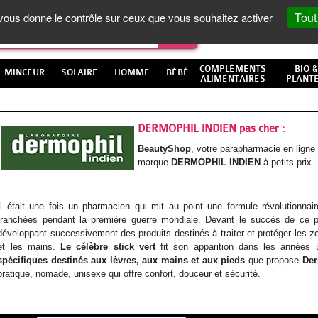
Tout
t vous donne le contrôle sur ceux que vous souhaitez activer
COMPLÉMENTS
BIO &
MINCEUR
SOLAIRE
HOMME
BÉBÉ
ALIMENTAIRES
PLANT
DERMOPHIL INDIEN pas cher :
BeautyShop
, votre parapharmacie en lign
marque
DERMOPHIL INDIEN
à petits prix.
Il était une fois un pharmacien qui mit au point une formule révolutionnai
tranchées pendant la première guerre mondiale. Devant le succès de ce pr
développant successivement des produits destinés à traiter et protéger les 
et les mains.
Le célèbre stick vert
fit son apparition dans les années 
spécifiques destinés aux lèvres, aux mains et aux pieds
que propose
Der
pratique, nomade, unisexe qui offre confort, douceur et sécurité.