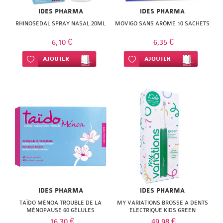
SUPER
IDES PHARMA
IDES PHARMA
DIET
RHINOSEDAL SPRAY NASAL 20ML
MOVIGO SANS ARÔME 10 SACHETS
6,10 €
6,35 €
THERALICA
Ajouter à ma liste d’envie
AJOUTER
Ajouter à ma liste d’envie
AJOUTER
URGO
IDES PHARMA
IDES PHARMA
TAÏDO MÉNOA TROUBLE DE LA
MY VARIATIONS BROSSE A DENTS
MÉNOPAUSE 60 GÉLULES
ELECTRIQUE KIDS GREEN
VÉGÉTALES
16,30 €
49,98 €