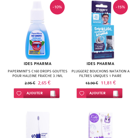
-10%
-15%
IDES PHARMA
IDES PHARMA
PAPERMINT'S C160 DROPS GOUTTES
PLUGGERZ BOUCHONS NATATION A
POUR HALEINE FRAÎCHE 3.7ML
FILTRES UNIQUES 1 PAIRE
2,65 €
11,81 €
2,95 €
13,90 €
Ajouter à ma liste d’envie
AJOUTER
Ajouter à ma liste d’envie
AJOUTER