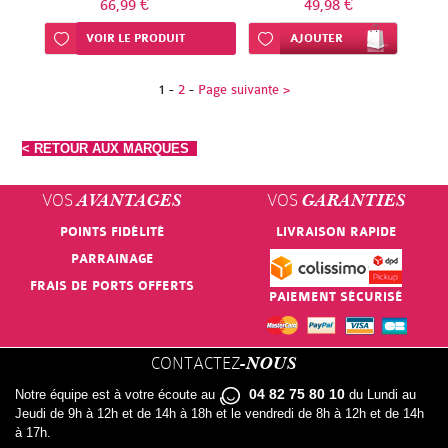
66,99 €
49,98 €
Ajouter à ma liste d’envie
VOIR LE PRODUIT
Ajouter à ma liste d’envie
AJOUTER
1
-
2
-
Page suivante >
< RETOUR AUX MARQUES
VOS
VOS
AVANTAGES
GARANTIES
POINTS FIDÉLITÉ
LIVRAISON RAPIDE
PARRAINAGE
FRAIS DE PORTS OFFERTS
PAIEMENT SÉCURISÉ
CONTACTEZ
-NOUS
04 82 75 80 10
Notre équipe est à votre écoute au
du Lundi au
Jeudi de 9h à 12h et de 14h à 18h et le vendredi de 8h à 12h et de 14h
à 17h.