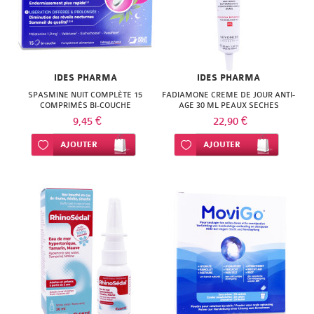
ISODIS
NATURACTIVE
NATURA
NATURESYSTEM
PEDIAKID
NUTRISANTE
IDES PHARMA
IDES PHARMA
PHARMANORD
SPASMINE NUIT COMPLÈTE 15
FADIAMONE CREME DE JOUR ANTI-
PHYTAROMASOL
COMPRIMÉS BI-COUCHE
AGE 30 ML PEAUX SECHES
PHYSCIENCE
9,45 €
22,90 €
PHYTOSUN
Ajouter à ma liste d’envie
AJOUTER
Ajouter à ma liste d’envie
AJOUTER
PHYTEA
AROMS
PILEJE
PLANTER'S
QUINTON
PRANAROM
SANTE
SANOFLORE
VERTE
SOLGAR
SOLGAR
WELEDA