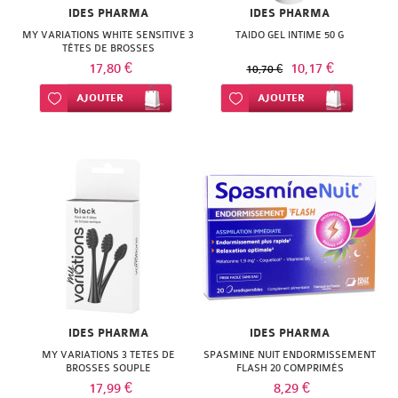
JOAWE
GILBERT
personne
FLEUR
IDES PHARMA
IDES PHARMA
POSAY
DELAROM
KNEIPP
LIERAC
MY VARIATIONS WHITE SENSITIVE 3
TAIDO GEL INTIME 50 G
LIERAC
GUIGOZ
BACH
Anti-
TÊTES DE BROSSES
VICHY
DERMATHERM
17,80 €
10,17 €
LAINO
10,70 €
NUXE
MELVITA
FAMADEM
moustiques
KLORANE
WELEDA
Ajouter à ma liste d’envie
AJOUTER
Ajouter à ma liste d’envie
AJOUTER
DOCTEUR
LE
PHYTOSOLBA
NUXE
FORTE
LE
VALNET
COMPTOIR
RENE
PHARMA
PATYKA
SENS
DU
ELIXIRS
FURTERER
DES
GRANIONS
PAYOT
BAIN
&
ROCHE
FLEURS
HERBA
PLANTER'S
CO
NATESSANCE
POSAY
LUC
VIVA
RESULTIME
FLEUR
NEUTROGENA
ROGE
ET
HERBESAN
ROCHE
BACH
ROC
CAVAILLES
LEA
ISOXAN
IDES PHARMA
IDES PHARMA
POSAY
FAMADEM
MY VARIATIONS 3 TETES DE
SPASMINE NUIT ENDORMISSEMENT
ROGE
ROGER
MAM
BROSSES SOUPLE
FLASH 20 COMPRIMÉS
KOT
SANOFLORE
GAMARDE
17,99 €
8,29 €
CAVAILLES
GALLET