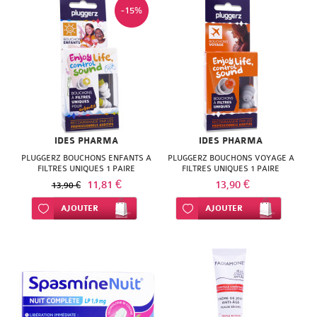
NATURACTIVE
-15%
BAIN
NATURAL
LE
NUTRITION
SENS
NATURE'S
DES
PLUS
FLEURS
IDES PHARMA
IDES PHARMA
NEW
LIFT'ARGAN
PLUGGERZ BOUCHONS ENFANTS A
PLUGGERZ BOUCHONS VOYAGE A
FILTRES UNIQUES 1 PAIRE
FILTRES UNIQUES 1 PAIRE
NORDIC
11,81 €
13,90 €
MELVITA
13,90 €
NUTERGIA
Ajouter à ma liste d’envie
AJOUTER
Ajouter à ma liste d’envie
AJOUTER
NAT
NUTRISANTE
&
OENOBIOL
FORM
OM3
NATESSANCE