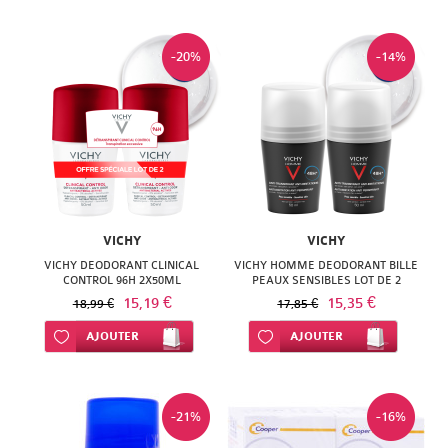
-20%
-14%
VICHY
VICHY
VICHY DEODORANT CLINICAL
VICHY HOMME DEODORANT BILLE
CONTROL 96H 2X50ML
PEAUX SENSIBLES LOT DE 2
15,19 €
15,35 €
18,99 €
17,85 €
Ajouter à ma liste d’envie
AJOUTER
Ajouter à ma liste d’envie
AJOUTER
-21%
-16%