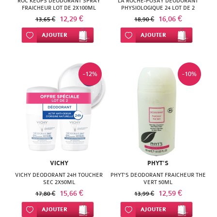
ROC KEOPS DEODORANT SPRAY
LA ROCHE-POSAY DEODORANT
FRAICHEUR LOT DE 2X100ML
PHYSIOLOGIQUE 24 LOT DE 2
12,29 €
16,06 €
13,65 €
18,90 €
Ajouter à ma liste d’envie
AJOUTER
Ajouter à ma liste d’envie
AJOUTER
-12%
-10%
VICHY
PHYT'S
VICHY DEODORANT 24H TOUCHER
PHYT'S DEODORANT FRAICHEUR THE
SEC 2X50ML
VERT 50ML
15,66 €
12,59 €
17,80 €
13,99 €
Ajouter à ma liste d’envie
AJOUTER
Ajouter à ma liste d’envie
AJOUTER