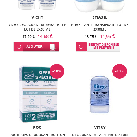
ISODIS
NATURACTIVE
NATURA
VICHY
NATURESYSTEM
ETIAXIL
VICHY DEODORANT MINERAL BILLE
PEDIAKID
ETIAXIL ANTI-TRANSIPRANT LOT DE
LOT DE 2X50 ML
2X50ML
NUTRISANTE
14,68 €
11,96 €
17,90 €
13,75 €
PHARMANORD
PHYTAROMASOL
BIENTÔT DISPONIBLE
Ajouter à ma liste d’envie
AJOUTER
Ajouter à ma liste d’envie
ME PRÉVENIR
PHYSCIENCE
PHYTOSUN
PHYTEA
AROMS
-10%
-10%
PILEJE
PLANTER'S
QUINTON
PRANAROM
SANTE
SANOFLORE
VERTE
SOLGAR
SOLGAR
ROC
VITRY
WELEDA
ROC KEOPS DEODORANT ROLL ON
DEODORANT A LA PIERRE D'ALUN