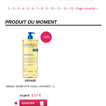
1
-
2
-
3
-
4
-
5
-
6
-
7
-
8
-
9
-
10
-
11
-
12
-
13
-
Page suivante >
PRODUIT DU MOMENT
-30%
URIAGE
URIAGE DERM-PHY HUILE LAVANTE 1 L
8,57 €
12,25 €
Ajouter à ma liste d’envie
AJOUTER