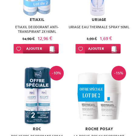
ETIAXIL
URIAGE
ETIAXIL DEODORANT ANTI-
URIAGE EAU THERMALE SPRAY 50ML
TRANSPIRANT 2X150ML
12,96 €
1,69 €
14,90 €
1,99 €
Ajouter à ma liste d’envie
AJOUTER
Ajouter à ma liste d’envie
AJOUTER
-10%
-15%
ROC
ROCHE POSAY