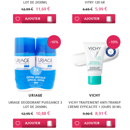
SUPER
LOT DE 2X30ML
VITRY 120 GR
11,69 €
5,99 €
12,99 €
6,65 €
DIET
Ajouter à ma liste d’envie
AJOUTER
Ajouter à ma liste d’envie
AJOUTER
THERALICA
URGO
-16%
-10%
URIAGE
VICHY
URIAGE DEODORANT PUISSANCE 3
VICHY TRAITEMENT ANTI-TRANSP
LOT DE 2X50ML
CREME EFFICACITE 7 JOURS 30 ML
10,88 €
8,91 €
12,95 €
9,90 €
Ajouter à ma liste d’envie
AJOUTER
Ajouter à ma liste d’envie
AJOUTER