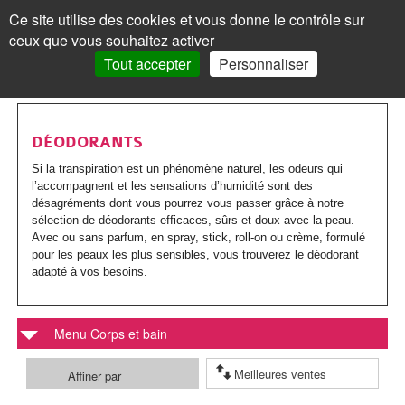
Les
Marques
Ce site utilise des cookies et vous donne le contrôle sur
Panneau de gestion des cookies
ceux que vous souhaitez activer
MENU
MON COMPTE
PANIER /
0
Tout accepter
Personnaliser
VISAGE
Accueil
VISAGE
MON COMPTE
>
Corps
>
Déodorants
Les
Crèmes
MAQUILLAGE
MAQUILLAGE
DÉODORANTS
soins
de
Le
Fond
Visage
CORPS
CORPS
Si la transpiration est un phénomène naturel, les odeurs qui
l’accompagnent et les sensations d’humidité sont des
Mot de passe oublié ?
visages
jour
teint
de
Les
Gels
Maquillage
CHEVEUX
CHEVEUX
désagréments dont vous pourrez vous passer grâce à notre
Cliquez ici
sélection de déodorants efficaces, sûrs et doux avec la peau.
Par
Crèmes
Anti-
teint
Les
Mascara
soins
douche
Les
Shampoings
Corps
MINCEUR
MINCEUR
Avec ou sans parfum, en spray, stick, roll-on ou crème, formulé
pour les peaux les plus sensibles, vous trouverez le déodorant
action
teintées
âge
yeux
BB
corps
Visage
Crayon
Bain
soins
Maquillage
Après-
Les
Crèmes
Cheveux
SOLAIRE
SOLAIRE
adapté à vos besoins.
Vous n'êtes pas encore
inscrit ?
et
Par
Anti-
Peau
crème
Jambes
&
Covermark
Fard
cheveux
Savons
shampoings
soins
minceur
Les
Crèmes
Minceur
HOMME
HOMME
> S'inscrire
BB
type
tâches
jeune
et
bain
Soins
Menu Corps et bain
Visage
à
Par
Maquillage
Gommages
Cheveux
minceur
Soins
Compléments
soins
solaires
Par
Crèmes
Solaire
BÉBÉ
BÉBÉ
crèmes
de
/
ou
Corps
teintés
Soins
paupières
Enfant
type
colorés
MON PANIER
Laits
&
Soins
alimentaires
Femme
solaires
Huiles
type
visage
Affiner par
Par
Accessoires
Bouillottes
Homme
COMPLÉMENTS
COMPLÉMENTS
peau
Crèmes
Eclat
acnéique
Les
spécifiques
Poudre
Rouge
Soins
Homme
de
&
Corps
Masques
Cheveux
spécifiques
enceinte