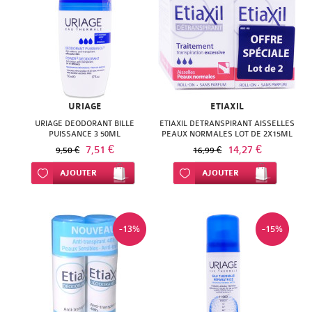
URIAGE
ETIAXIL
URIAGE DEODORANT BILLE
ETIAXIL DETRANSPIRANT AISSELLES
PUISSANCE 3 50ML
PEAUX NORMALES LOT DE 2X15ML
7,51 €
14,27 €
9,50 €
16,99 €
Ajouter à ma liste d’envie
AJOUTER
Ajouter à ma liste d’envie
AJOUTER
-13%
-15%