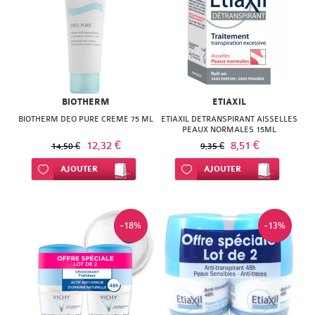
NATURACTIVE
BAIN
NATURAL
LE
NUTRITION
SENS
NATURE'S
DES
BIOTHERM
ETIAXIL
PLUS
BIOTHERM DEO PURE CREME 75 ML
ETIAXIL DETRANSPIRANT AISSELLES
FLEURS
PEAUX NORMALES 15ML
12,32 €
NEW
8,51 €
14,50 €
9,35 €
LIFT'ARGAN
Ajouter à ma liste d’envie
AJOUTER
Ajouter à ma liste d’envie
AJOUTER
NORDIC
MELVITA
NUTERGIA
NAT
-18%
-13%
NUTRISANTE
&
OENOBIOL
FORM
OM3
NATESSANCE