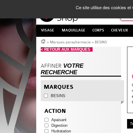
Panneau de gestion des cookies
La Parapharmacie en ligne
made in France
Ce site utilise des cookies e
VISAGE
MAQUILLAGE
CORPS
CHEVEUX
Accueil
>
Marques parapharmacie
>
BESINS
< RETOUR AUX MARQUES
VOTRE
AFFINER
RECHERCHE
MARQUES
BESINS
ACTION
Apaisant
T
Digestion
Hydratation