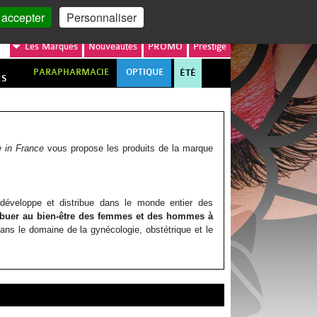
MON COMPTE
MON PANIER
 accepter
Personnaliser
Les
Marques
Nouveautés
PROMO
Prestige
PARAPHARMACIE
OPTIQUE
ÉTÉ
ES
 in France
vous propose les produits de la marque
développe et distribue dans le monde entier des
ribuer au bien-être des femmes et des hommes à
ans le domaine de la gynécologie, obstétrique et le