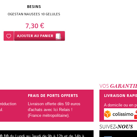
BESINS
OGESTAN NAUSEES 10 GELULES
7,30 €
Ajouter à ma liste d’envie
AJOUTER
AU PANIER
VOS
GARANTI
FRAIS DE PORTS OFFERTS
LIVRAISON RAPI
réduction
Livraison offerte dès 59 euros
A domicile ou en po
ul.
d'achats avec Ici Relais !
(France métropolitaine).
SUIVEZ
-NOUS
80 10
du Lundi au Jeudi de 9h à 12h et de 14h à