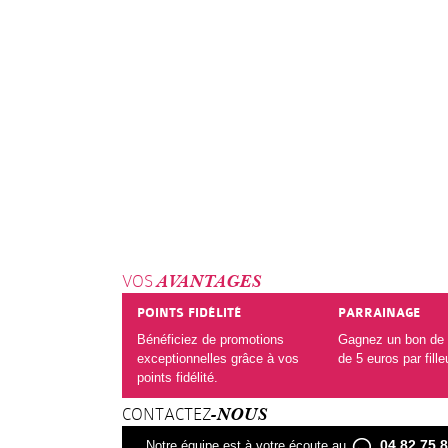
VOS
AVANTAGES
POINTS FIDÉLITÉ
PARRAINAGE
Bénéficiez de promotions
Gagnez un bon de 
exceptionnelles grâce à vos
de 5 euros par fille
points fidélité.
CONTACTEZ
-NOUS
04 82 75 
Notre équipe est à votre écoute au