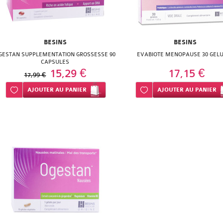
BESINS
BESINS
GESTAN SUPPLEMENTATION GROSSESSE 90
EVABIOTE MENOPAUSE 30 GEL
CAPSULES
15,29 €
17,15 €
17,99 €
Ajouter à ma liste d’envie
AJOUTER
AU PANIER
Ajouter à ma liste d’envie
AJOUTER
AU PANIER