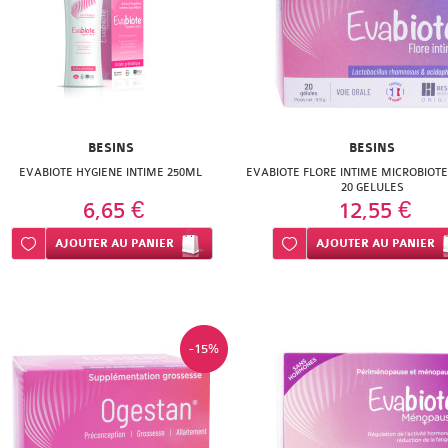
BESINS
BESINS
EVABIOTE HYGIENE INTIME 250ML
EVABIOTE FLORE INTIME MICROBIOT
20 GELULES
6,65 €
12,55 €
Ajouter à ma liste d’envie
AJOUTER
AU PANIER
Ajouter à ma liste d’envie
AJOUTER
AU PANIER
-15%