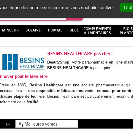
Tout
t vous donne le contrôle sur ceux que vous souhaitez activer
COMPLÉMENTS
BIO &
MINCEUR
SOLAIRE
HOMME
BÉBÉ
ALIMENTAIRES
PLANT
BESINS HEALTHCARE pas cher :
BeautyShop,
votre parapharmacie en ligne
made
BESINS HEALTHCARE
à petits prix.
Innover pour le bien-être
Créée en 1885,
Besins Healthcare
est une société pharmaceutique qui 
médicaments et
des dispositifs médicaux innovants, conçus pour cont
chaque étape de leur vie.
Besins Healthcare est particulièrement reconnu d
traitement de la fertilité.
rier par