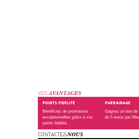
VOS
AVANTAGES
POINTS FIDÉLITÉ
PARRAINAGE
Bénéficiez de promotions
Gagnez un bon de 
exceptionnelles grâce à vos
de 5 euros par fille
points fidélité.
CONTACTEZ
-NOUS