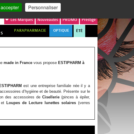
MON COMPTE
MON PANIER
 accepter
Personnaliser
Les
Marques
Nouveautés
PROMO
Prestige
PARAPHARMACIE
OPTIQUE
ÉTÉ
ES
gne
made in France
vous propose
ESTIPHARM à
ESTIPHARM
est une entreprise familiale née il y a
accessoires d’hygiène et de beauté. Présente sur le
ion des accessoires de
Cisellerie
(pinces à épiler,
, et
Loupes de Lecture lunettes solaires
(verres