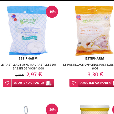
-10%
ESTIPHARM
ESTIPHARM
LE PASTILLAGE OFFICINAL PASTILLES DU
LE PASTILLAGE OFFICINAL PASTILLE
BASSIN DE VICHY 100G
100G
2,97 €
3,30 €
3,30 €
Ajouter à ma liste d’envie
AJOUTER
AU PANIER
Ajouter à ma liste d’envie
AJOUTER
AU PANIER
-20%