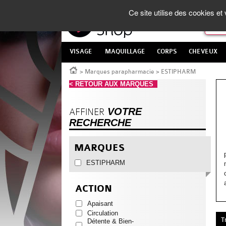
Panneau de gestion des cookies
La Parapharmacie en ligne
made in France
Ce site utilise des cookies e
VISAGE
MAQUILLAGE
CORPS
CHEVEUX
Accueil
>
Marques parapharmacie
>
ESTIPHARM
< RETOUR AUX MARQUES
VOTRE
AFFINER
RECHERCHE
MARQUES
ESTIPHARM
ACTION
Apaisant
Circulation
T
Détente & Bien-