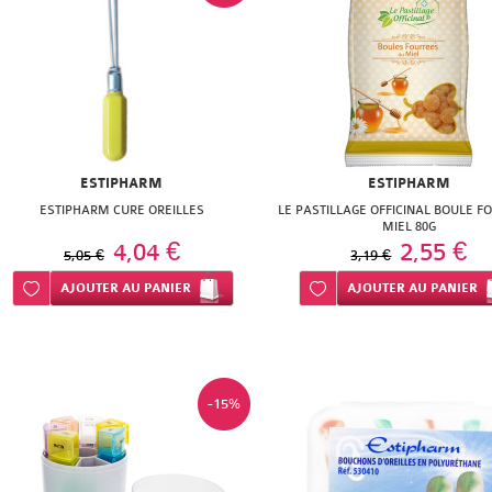
ESTIPHARM
ESTIPHARM
ESTIPHARM CURE OREILLES
LE PASTILLAGE OFFICINAL BOULE F
MIEL 80G
4,04 €
2,55 €
5,05 €
3,19 €
Ajouter à ma liste d’envie
AJOUTER
AU PANIER
Ajouter à ma liste d’envie
AJOUTER
AU PANIER
-15%