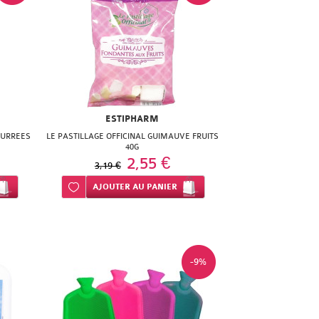
ESTIPHARM
OURREES
LE PASTILLAGE OFFICINAL GUIMAUVE FRUITS
40G
2,55 €
3,19 €
Ajouter à ma liste d’envie
AJOUTER
AU PANIER
-9%