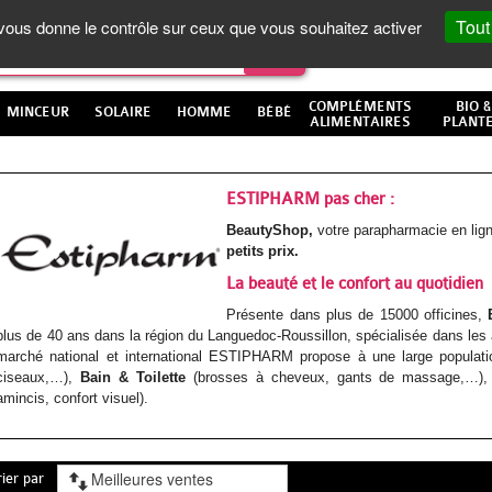
Tout
t vous donne le contrôle sur ceux que vous souhaitez activer
COMPLÉMENTS
BIO &
MINCEUR
SOLAIRE
HOMME
BÉBÉ
ALIMENTAIRES
PLANT
ESTIPHARM pas cher :
BeautyShop,
votre parapharmacie en li
petits prix.
La beauté et le confort au quotidien
Présente dans plus de 15000 officines,
plus de 40 ans dans la région du Languedoc-Roussillon, spécialisée dans les 
marché national et international ESTIPHARM propose à une large populat
ciseaux,…),
Bain & Toilette
(brosses à cheveux, gants de massage,…)
amincis, confort visuel).
rier par