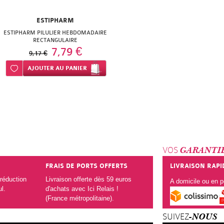
ESTIPHARM
ESTIPHARM PILULIER HEBDOMADAIRE
RECTANGULAIRE
7,79 €
9,17 €
Ajouter à ma liste d’envie
AJOUTER
AU PANIER
VOS
GARANTI
FRAIS DE PORTS OFFERTS
LIVRAISON RAPI
réduction
Livraison offerte dès 59 euros
A domicile ou en po
ul.
d'achats avec Ici Relais !
(France métropolitaine).
SUIVEZ
-NOUS