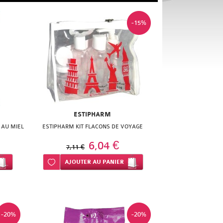
-15%
ESTIPHARM
S AU MIEL
ESTIPHARM KIT FLACONS DE VOYAGE
6,04 €
7,11 €
Ajouter à ma liste d’envie
AJOUTER
AU PANIER
-20%
-20%