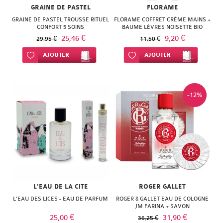
GRAINE DE PASTEL
FLORAME
GRAINE DE PASTEL TROUSSE RITUEL
FLORAME COFFRET CRÈME MAINS +
CONFORT 5 SOINS
BAUME LÈVRES NOISETTE BIO
25,46 €
9,20 €
29,95 €
11,50 €
Ajouter à ma liste d’envie
AJOUTER
Ajouter à ma liste d’envie
AJOUTER
-12%
L'EAU DE LA CITE
ROGER GALLET
L'EAU DES LICES - EAU DE PARFUM
ROGER & GALLET EAU DE COLOGNE
JM FARINA + SAVON
25,00 €
31,90 €
36,25 €