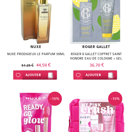
NUXE
ROGER GALLET
NUXE PRODIGIEUX LE PARFUM 50ML
ROGER & GALLET COFFRET SAINT
HONORE EAU DE COLOGNE + GEL
DOUCHE
44,59 €
36,70 €
51,25 €
Ajouter à ma liste d’envie
AJOUTER
Ajouter à ma liste d’envie
AJOUTER
-15%
-15%