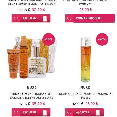
SECHE SPF30 150ML + AFTER SUN
PARFUM
LOTION 125ML
32,99 €
25,00 €
49,99 €
Ajouter à ma liste d’envie
AJOUTER
Ajouter à ma liste d’envie
VOIR LE PRODUIT
-16%
-20%
NUXE
NUXE
NUXE COFFRET TROUSSE MY
NUXE EAU DELICIEUSE PARFUMANTE
SUMMER ESSENTIALS 3 SOINS
100ML
35,99 €
25,92 €
42,85 €
32,40 €
Ajouter à ma liste d’envie
AJOUTER
Ajouter à ma liste d’envie
AJOUTER