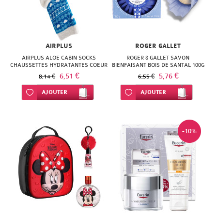
AIRPLUS
ROGER GALLET
AIRPLUS ALOE CABIN SOCKS
ROGER & GALLET SAVON
CHAUSSETTES HYDRATANTES COEUR
BIENFAISANT BOIS DE SANTAL 100G
BLEU 35-41
6,51 €
5,76 €
8,14 €
6,55 €
Ajouter à ma liste d’envie
AJOUTER
Ajouter à ma liste d’envie
AJOUTER
-10%