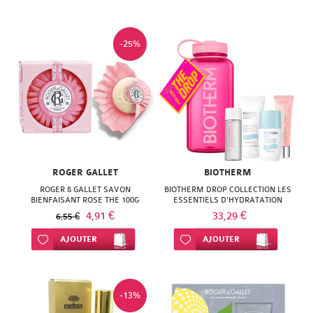
-25%
ROGER GALLET
BIOTHERM
ROGER & GALLET SAVON
BIOTHERM DROP COLLECTION LES
BIENFAISANT ROSE THE 100G
ESSENTIELS D'HYDRATATION
GOURDE ROSE
4,91 €
33,29 €
6,55 €
Ajouter à ma liste d’envie
AJOUTER
Ajouter à ma liste d’envie
AJOUTER
-13%