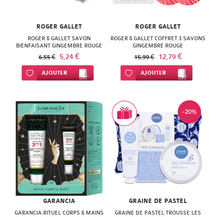
NATURACTIVE
BAIN
NATURAL
ROGER GALLET
ROGER GALLET
LE
ROGER & GALLET SAVON
ROGER & GALLET COFFRET 3 SAVONS
NUTRITION
BIENFAISANT GINGEMBRE ROUGE
GINGEMBRE ROUGE
SENS
100G
5,24 €
12,79 €
6,55 €
15,99 €
NATURE'S
DES
Ajouter à ma liste d’envie
AJOUTER
Ajouter à ma liste d’envie
AJOUTER
PLUS
FLEURS
NEW
LIFT'ARGAN
-20%
NORDIC
MELVITA
NUTERGIA
NAT
NUTRISANTE
&
OENOBIOL
FORM
OM3
GARANCIA
GRAINE DE PASTEL
NATESSANCE
GARANCIA RITUEL CORPS & MAINS
GRAINE DE PASTEL TROUSSE LES