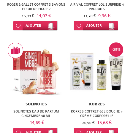
ROGER & GALLET COFFRET 3 SAVONS
AIR VAL COFFRET LOL SURPRISE 4
FLEUR DE FIGUIER
PRODUITS
14,07 €
9,36 €
15,99 €
11,70 €
Ajouter à ma liste d’envie
AJOUTER
Ajouter à ma liste d’envie
AJOUTER
-25%
SOLINOTES
KORRES
SOLINOTES EAU DE PARFUM
KORRES COFFRET GEL DOUCHE +
GINGEMBRE 50 ML
CRÈME CORPORELLE
14,69 €
15,68 €
20,90 €
Ajouter à ma liste d’envie
AJOUTER
Ajouter à ma liste d’envie
AJOUTER