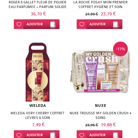
ROGER & GALLET FLEUR DE FIGUIER
LA ROCHE POSAY MON PREMIER
EAU PARFUMEE + PARFUM SOLIDE
COFFRET HYGIÈNE ET SOIN
36,70 €
23,79 €
27,99 €
Ajouter à ma liste d’envie
AJOUTER
Ajouter à ma liste d’envie
AJOUTER
-17%
WELEDA
NUXE
WELEDA VERY CHERRY COFFRET
NUXE TROUSSE MY GOLDEN CRUSH 4
LÈVRES & SOIN
SOINS
7,49 €
19,88 €
23,95 €
Ajouter à ma liste d’envie
AJOUTER
Ajouter à ma liste d’envie
AJOUTER