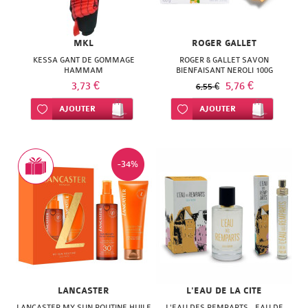
MKL
ROGER GALLET
KESSA GANT DE GOMMAGE
ROGER & GALLET SAVON
HAMMAM
BIENFAISANT NEROLI 100G
3,73 €
5,76 €
6,55 €
Ajouter à ma liste d’envie
AJOUTER
Ajouter à ma liste d’envie
AJOUTER
-34%
LANCASTER
L'EAU DE LA CITE
LANCASTER MY SUN ROUTINE HUILE
L'EAU DES REMPARTS - EAU DE