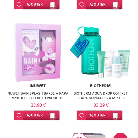
Ajouter à ma liste d’envie
AJOUTER
Ajouter à ma liste d’envie
AJOUTER
INUWET
BIOTHERM
INUWET BAIN SPLASH BARBE A PAPA
BIOTHERM AQUA DROP COFFRET
MYRTILLE COFFRET 3 PRODUITS
PEAUX NORMALES A MIXTES
23,90 €
33,29 €
Ajouter à ma liste d’envie
AJOUTER
Ajouter à ma liste d’envie
AJOUTER