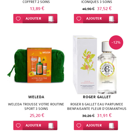
ISODIS
COFFRET 2 SOINS
ICONIQUES 3 SOINS
NATURACTIVE
13,89 €
37,52 €
46,90 €
NATURA
NATURESYSTEM
Ajouter à ma liste d’envie
AJOUTER
Ajouter à ma liste d’envie
AJOUTER
PEDIAKID
NUTRISANTE
PHARMANORD
PHYTAROMASOL
-12%
PHYSCIENCE
PHYTOSUN
PHYTEA
AROMS
PILEJE
PLANTER'S
QUINTON
PRANAROM
WELEDA
ROGER GALLET
SANTE
SANOFLORE
WELEDA TROUSSE VOTRE ROUTINE
ROGER & GALLET EAU PARFUMEE
SPORT 3 SOINS
BIENFAISANTE FLEUR D'OSMANTHUS
VERTE
100ML
25,20 €
31,91 €
SOLGAR
36,26 €
SOLGAR
Ajouter à ma liste d’envie
AJOUTER
Ajouter à ma liste d’envie
AJOUTER
WELEDA