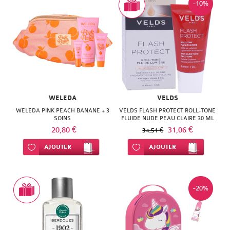
-10%
WELEDA
VELDS
WELEDA PINK PEACH BANANE + 3
VELDS FLASH PROTECT ROLL-TONE
SOINS
FLUIDE NUDE PEAU CLAIRE 30 ML
20,80 €
31,06 €
34,51 €
Ajouter à ma liste d’envie
AJOUTER
Ajouter à ma liste d’envie
AJOUTER
-20%