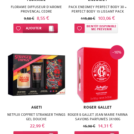
FLORAME DIFFUSEUR D'AROME
PACK ENEOMEY PERFECT BODY 30 +
PROVENCAL CEDRE
PERFECT BODY 15 LISSANT PACK
8,55 €
103,06 €
9,50 €
115,80 €
BIENTÔT DISPONIBLE
Ajouter à ma liste d’envie
AJOUTER
Ajouter à ma liste d’envie
ME PRÉVENIR
-10%
AGETI
ROGER GALLET
NETFLIX COFFRET STRANGER THINGS
ROGER & GALLET JEAN MARIE FARINA
GEL DOUCHE
SAVONS PARFUMÉS 3X100G
22,99 €
14,31 €
15,90 €