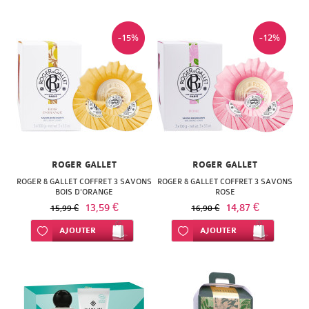
SUPER
DIET
-15%
-12%
THERALICA
URGO
ROGER GALLET
ROGER GALLET
ROGER & GALLET COFFRET 3 SAVONS
ROGER & GALLET COFFRET 3 SAVONS
BOIS D'ORANGE
ROSE
13,59 €
14,87 €
15,99 €
16,90 €
Ajouter à ma liste d’envie
AJOUTER
Ajouter à ma liste d’envie
AJOUTER