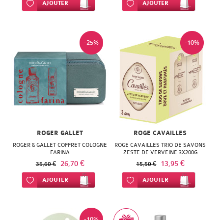
Ajouter à ma liste d’envie
AJOUTER
Ajouter à ma liste d’envie
AJOUTER
-25%
-10%
ROGER GALLET
ROGE CAVAILLES
ROGER & GALLET COFFRET COLOGNE
ROGE CAVAILLES TRIO DE SAVONS
FARINA
ZESTE DE VERVEINE 3X200G
26,70 €
13,95 €
35,60 €
15,50 €
Ajouter à ma liste d’envie
AJOUTER
Ajouter à ma liste d’envie
AJOUTER
-10%