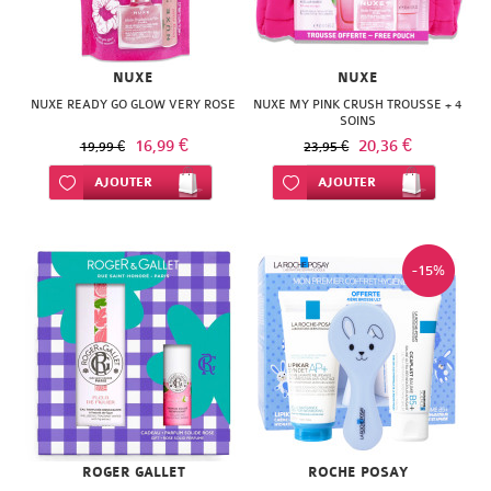
NUXE
NUXE
NUXE READY GO GLOW VERY ROSE
NUXE MY PINK CRUSH TROUSSE + 4
SOINS
16,99 €
20,36 €
19,99 €
23,95 €
Ajouter à ma liste d’envie
AJOUTER
Ajouter à ma liste d’envie
AJOUTER
-15%
ROGER GALLET
ROCHE POSAY