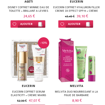
AGETI
EUCERIN
DISNEY COFFRET MINNIE EAU DE
EUCERIN COFFRET HYALURON FILLER
TOILETTE + BRILLANT A LEVRES
CREME 3X EFFECT SPF15 + CRÈME
MAINS
24,65 €
39,10 €
43,45 €
Ajouter à ma liste d’envie
AJOUTER
Ajouter à ma liste d’envie
AJOUTER
-10%
EUCERIN
MELVITA
EUCERIN COFFRET SERUM
MELVITA DUO NOURRISSANT A LA
ELASTICITY + CREME MAINS
FIGUE DE BARBARIE
47,07 €
8,90 €
52,30 €