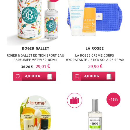
ROGER GALLET
LA ROSEE
ROGER & GALLET ÉDITION SPORT EAU
LA ROSEE CRÈME CORPS
PARFUMÉE VÉTYVER 100ML
HYDRATANTE + STICK SOLAIRE SPF50
+ TROUSSE
29,01 €
29,90 €
36,26 €
Ajouter à ma liste d’envie
AJOUTER
Ajouter à ma liste d’envie
AJOUTER
-15%