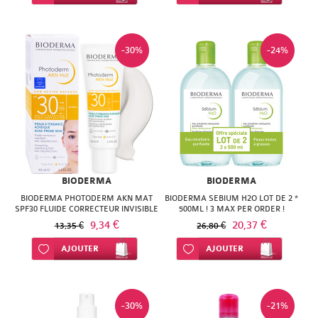
-30%
-24%
BIODERMA
BIODERMA
BIODERMA PHOTODERM AKN MAT
BIODERMA SEBIUM H2O LOT DE 2 *
SPF30 FLUIDE CORRECTEUR INVISIBLE
500ML ! 3 MAX PER ORDER !
40 ML
9,34 €
20,37 €
13,35 €
26,80 €
Ajouter à ma liste d’envie
AJOUTER
Ajouter à ma liste d’envie
AJOUTER
-30%
-21%