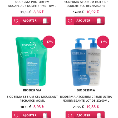
BIODERMA PHOTODERM
BIODERMA ATODERM HUILE DE
AQUAFLUIDE DORÉE SPF50+ 40ML
DOUCHE ECO RECHARGE 1L
8,36 €
10,92 €
11,95 €
14,00 €
Ajouter à ma liste d’envie
AJOUTER
Ajouter à ma liste d’envie
AJOUTER
-12%
-17%
BIODERMA
BIODERMA
BIODERMA SEBIUM GEL MOUSSANT
BIODERMA ATODERM CREME ULTRA
RECHARGE 400ML
NOURRISSANTE LOT DE 2X500ML
8,93 €
19,88 €
10,15 €
23,95 €
Ajouter à ma liste d’envie
AJOUTER
Ajouter à ma liste d’envie
AJOUTER