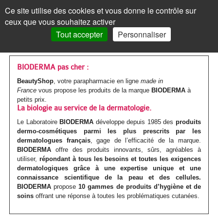
Les
Marques
Ce site utilise des cookies et vous donne le contrôle sur
Panneau de gestion des cookies
ceux que vous souhaitez activer
MENU
MON COMPTE
PANIER /
0
Tout accepter
Personnaliser
VISAGE
Accueil
VISAGE
MON COMPTE
>
Marques parapharmacie
>
BIODERMA
Les
Crèmes
MAQUILLAGE
MAQUILLAGE
BIODERMA pas cher :
BeautyShop
, votre parapharmacie en ligne
made in
soins
de
Le
Fond
Visage
CORPS
CORPS
France
vous propose les produits de la marque
BIODERMA
à
petits prix.
Mot de passe oublié ?
visages
jour
teint
de
Les
Gels
Maquillage
CHEVEUX
CHEVEUX
La biologie au service de la dermatologie.
Cliquez ici
Par
Crèmes
Anti-
teint
Le Laboratoire
BIODERMA
Les
Mascara
développe depuis 1985 des
produits
soins
douche
Les
Shampoings
Corps
MINCEUR
MINCEUR
dermo-cosmétiques parmi les plus prescrits par les
action
teintées
âge
dermatologues français
yeux
BB
, gage de l’efficacité de la marque.
corps
Visage
Crayon
Bain
soins
Maquillage
Après-
Les
Crèmes
Cheveux
SOLAIRE
SOLAIRE
Vous n'êtes pas encore
BIODERMA
offre des produits innovants, sûrs, agréables à
inscrit ?
et
Par
Anti-
Peau
utiliser,
répondant à tous les besoins et toutes les exigences
crème
Jambes
&
Covermark
Fard
cheveux
Savons
shampoings
soins
minceur
Les
Crèmes
Minceur
HOMME
HOMME
dermatologiques
grâce à une expertise unique et une
> S'inscrire
BB
type
tâches
jeune
connaissance scientifique de la peau et des cellules.
et
bain
Soins
Visage
à
Par
Maquillage
Gommages
Cheveux
minceur
Soins
Compléments
soins
solaires
Par
Crèmes
Solaire
BÉBÉ
BÉBÉ
BIODERMA
propose
10 gammes de produits d’hygiène et de
crèmes
de
/
ou
soins
offrant une réponse à toutes les problématiques cutanées.
Corps
teintés
Soins
paupières
Enfant
type
colorés
MON PANIER
Laits
&
Soins
alimentaires
Femme
solaires
Huiles
type
visage
Par
Accessoires
Bouillottes
Homme
COMPLÉMENTS
COMPLÉMENTS
peau
Crèmes
Eclat
acnéique
Les
spécifiques
Poudre
Rouge
Soins
Homme
de
&
Corps
Masques
Cheveux
spécifiques
enceinte