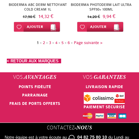
BIODERMA ABC DERM NETTOYANT
BIODERMA PHOTODERM LAIT ULTRA
COLD CREAM 1L
SPF50+ 100ML
14,32 €
9,94 €
17,90 €
14,20 €
Ajouter à ma liste d’envie
AJOUTER
Ajouter à ma liste d’envie
AJOUTER
1
-
2
-
3
-
4
-
5
-
6
-
Page suivante >
< RETOUR AUX MARQUES
VOS
VOS
AVANTAGES
GARANTIES
POINTS FIDÉLITÉ
LIVRAISON RAPIDE
PARRAINAGE
FRAIS DE PORTS OFFERTS
PAIEMENT SÉCURISÉ
CONTACTEZ
-NOUS
04 82 75 80 10
Notre équipe est à votre écoute au
du Lundi au