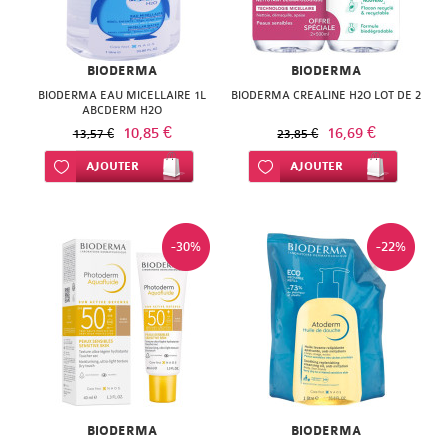
SUPER
DIET
BIODERMA
BIODERMA
THERALICA
BIODERMA EAU MICELLAIRE 1L
BIODERMA CREALINE H2O LOT DE 2
ABCDERM H2O
URGO
10,85 €
16,69 €
13,57 €
23,85 €
Ajouter à ma liste d’envie
AJOUTER
Ajouter à ma liste d’envie
AJOUTER
-30%
-22%
BIODERMA
BIODERMA