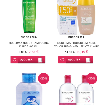
ISODIS
NATURACTIVE
NATURA
NATURESYSTEM
PEDIAKID
NUTRISANTE
PHARMANORD
PHYTAROMASOL
BIODERMA
BIODERMA
PHYSCIENCE
PHYTOSUN
BIODERMA NODE SHAMPOOING
BIODERMA PHOTODERM NUDE
FLUIDE 400 ML
TOUCH SPF50+ 40ML TEINTE CLAIRE
PHYTEA
7,84 €
10,15 €
AROMS
9,80 €
14,50 €
PILEJE
Ajouter à ma liste d’envie
AJOUTER
Ajouter à ma liste d’envie
AJOUTER
PLANTER'S
QUINTON
PRANAROM
SANTE
-20%
-30%
SANOFLORE
VERTE
SOLGAR
SOLGAR
WELEDA