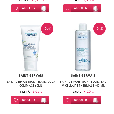
17,82 €
5,60 €
Ajouter à ma liste d’envie
AJOUTER
Ajouter à ma liste d’envie
AJOUTER
-27%
-25%
SAINT GERVAIS
SAINT GERVAIS
SAINT GERVAIS MONT BLANC DOUX
SAINT GERVAIS MONT BLANC EAU
GOMMAGE 50ML
MICELLAIRE THERMALE 400 ML
8,65 €
7,20 €
11,84 €
9,60 €
Ajouter à ma liste d’envie
AJOUTER
Ajouter à ma liste d’envie
AJOUTER