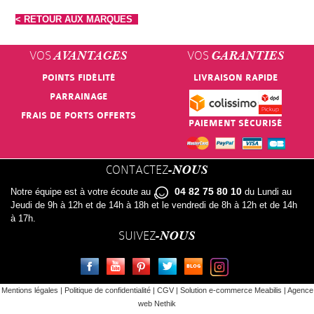
< RETOUR AUX MARQUES
VOS
VOS
AVANTAGES
GARANTIES
POINTS FIDÉLITÉ
LIVRAISON RAPIDE
PARRAINAGE
FRAIS DE PORTS OFFERTS
PAIEMENT SÉCURISÉ
CONTACTEZ
-NOUS
04 82 75 80 10
Notre équipe est à votre écoute au
du Lundi au
Jeudi de 9h à 12h et de 14h à 18h et le vendredi de 8h à 12h et de 14h
à 17h.
SUIVEZ
-NOUS
FACEBOOK
YOUTUBE
PINTEREST
TWITTER
LE BLOG
INSTAGRAM
Mentions légales
|
Politique de confidentialité
|
CGV
|
Solution e-commerce Meabilis
|
Agence
web Nethik