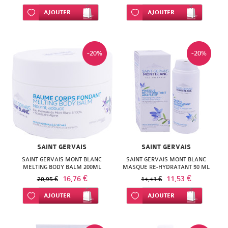
NATURACTIVE
BAIN
Ajouter à ma liste d’envie
AJOUTER
Ajouter à ma liste d’envie
AJOUTER
NATURAL
LE
NUTRITION
SENS
-20%
-20%
NATURE'S
DES
PLUS
FLEURS
NEW
LIFT'ARGAN
NORDIC
MELVITA
NUTERGIA
SAINT GERVAIS
SAINT GERVAIS
NAT
SAINT GERVAIS MONT BLANC
SAINT GERVAIS MONT BLANC
NUTRISANTE
MELTING BODY BALM 200ML
MASQUE RE-HYDRATANT 50 ML
&
16,76 €
11,53 €
20,95 €
14,41 €
OENOBIOL
FORM
Ajouter à ma liste d’envie
AJOUTER
Ajouter à ma liste d’envie
AJOUTER
OM3
NATESSANCE