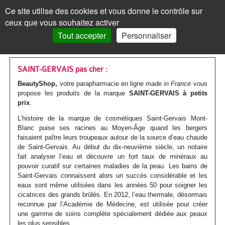
Les
Marques
Ce site utilise des cookies et vous donne le contrôle sur
Panneau de gestion des cookies
ceux que vous souhaitez activer
MENU
MON COMPTE
PANIER /
0
Tout accepter
Personnaliser
VISAGE
Accueil
VISAGE
MON COMPTE
>
Marques parapharmacie
>
SAINT GERVAIS
Les
Crèmes
MAQUILLAGE
MAQUILLAGE
SAINT-GERVAIS pas cher :
BeautyShop,
votre parapharmacie en ligne
made in France
vous
soins
de
Le
Fond
Visage
CORPS
CORPS
propose les produits de la marque
SAINT-GERVAIS à petits
prix
.
Mot de passe oublié ?
visages
jour
teint
de
Les
Gels
Maquillage
CHEVEUX
CHEVEUX
Cliquez ici
L’histoire de la marque de cosmétiques Saint-Gervais Mont-
Par
Crèmes
Anti-
teint
Les
Mascara
soins
douche
Les
Shampoings
Blanc puise ses racines au Moyen-Âge quand les bergers
Corps
MINCEUR
MINCEUR
faisaient paître leurs troupeaux autour de la source d’eau chaude
action
teintées
âge
yeux
BB
corps
Visage
Crayon
Bain
soins
Maquillage
de Saint-Gervais. Au début du dix-neuvième siècle, un notaire
Après-
Les
Crèmes
Cheveux
SOLAIRE
SOLAIRE
Vous n'êtes pas encore
fait analyser l’eau et découvre un fort taux de minéraux au
inscrit ?
et
Par
Anti-
Peau
crème
Jambes
&
Covermark
Fard
cheveux
Savons
pouvoir curatif sur certaines maladies de la peau. Les bains de
shampoings
soins
minceur
Les
Crèmes
Minceur
HOMME
HOMME
> S'inscrire
Saint-Gervais connaissent alors un succès considérable et les
BB
type
tâches
jeune
et
bain
Soins
Visage
à
eaux sont même utilisées dans les années 50 pour soigner les
Par
Maquillage
Gommages
Cheveux
minceur
Soins
Compléments
soins
solaires
Par
Crèmes
Solaire
BÉBÉ
BÉBÉ
cicatrices des grands brûlés. En 2012, l’eau thermale, désormais
crèmes
de
/
ou
Corps
teintés
Soins
paupières
Enfant
reconnue par l’Académie de Médecine, est utilisée pour créer
type
colorés
MON PANIER
Laits
&
Soins
alimentaires
Femme
solaires
Huiles
type
visage
Par
Accessoires
Bouillottes
Homme
COMPLÉMENTS
COMPLÉMENTS
une gamme de soins complète spécialement dédiée aux peaux
peau
Crèmes
Eclat
acnéique
Les
spécifiques
Poudre
Rouge
Soins
Homme
les plus sensibles.
de
&
Corps
Masques
Cheveux
spécifiques
enceinte