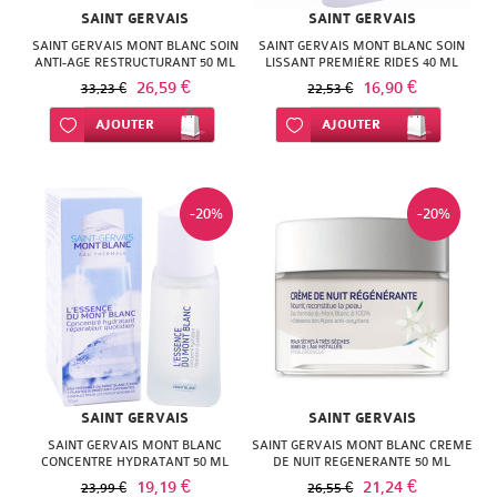
MITOSYL
LEHNING
SKINCEUTICALS
SAINT GERVAIS
SAINT GERVAIS
HEI
ROGER
VICHY
SAINT GERVAIS MONT BLANC SOIN
SAINT GERVAIS MONT BLANC SOIN
MUSTELA
LERO
URIAGE
ANTI-AGE RESTRUCTURANT 50 ML
LISSANT PREMIÈRE RIDES 40 ML
POA
GALLET
26,59 €
16,90 €
VITRY
33,23 €
22,53 €
NATESSANCE
LES
VELDS
HERBA
Ajouter à ma liste d’envie
AJOUTER
SVR
Ajouter à ma liste d’envie
AJOUTER
WELEDA
PEDIAKID
3
VICHY
VIVA
SINCLAIR
URIAGE
CHENES
WELEDA
HERBESAN
-20%
-20%
TAAJ
VITABIO
MERCK
KAE
URIAGE
MEDIFLOR
WELEDA
KLORANE
VICHY
MILICAL
KNEIPP
WELEDA
NAT
LE
&
SAINT GERVAIS
SAINT GERVAIS
COMPTOIR
SAINT GERVAIS MONT BLANC
SAINT GERVAIS MONT BLANC CREME
FORM
CONCENTRE HYDRATANT 50 ML
DE NUIT REGENERANTE 50 ML
DU
19,19 €
21,24 €
23,99 €
26,55 €