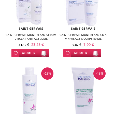
SUPER
DIET
THERALICA
SAINT GERVAIS
SAINT GERVAIS
URGO
SAINT GERVAIS MONT BLANC SERUM
SAINT GERVAIS MONT BLANC CICA
D'ECLAT ANTI AGE 30ML
MN VISAGE & CORPS 50 ML
23,25 €
7,90 €
34,19 €
9,87 €
Ajouter à ma liste d’envie
AJOUTER
Ajouter à ma liste d’envie
AJOUTER
-25%
-15%