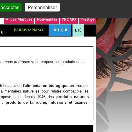
MON COMPTE
MON PANIER
 accepter
Personnaliser
Les
Marques
Nouveautés
PROMO
Prestige
PARAPHARMACIE
OPTIQUE
ÉTÉ
ES
gne
made in France
vous propose les produits de la
étique et de l’
alimentation biologique
en Europe.
alimentaires naturelles pour rendre compatible les
ropose ainsi depuis 1946 des
produits naturels
s :
produits de la ruche, infusions et tisanes,