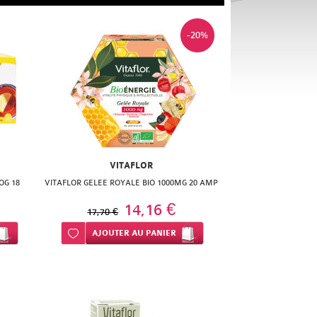
-20%
VITAFLOR
OG 18
VITAFLOR GELEE ROYALE BIO 1000MG 20 AMP
14,16 €
17,70 €
Ajouter à ma liste d’envie
AJOUTER
AU PANIER