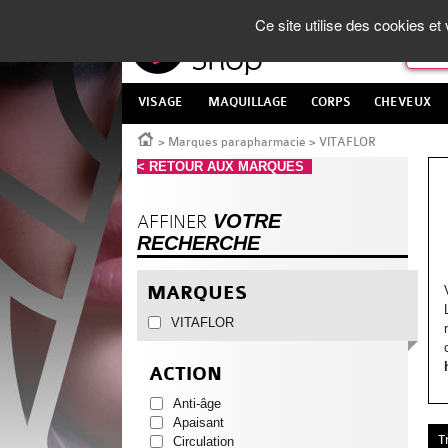
Panneau de gestion des cookies
La Parapharmacie en ligne
made in France
Ce site utilise des cookies e
VISAGE
MAQUILLAGE
CORPS
CHEVEUX
Accueil
>
Marques parapharmacie
>
VITAFLOR
< RETOUR AUX MARQUES
VOTRE
AFFINER
RECHERCHE
MARQUES
VITAFLOR
ACTION
Anti-âge
Apaisant
T
Circulation