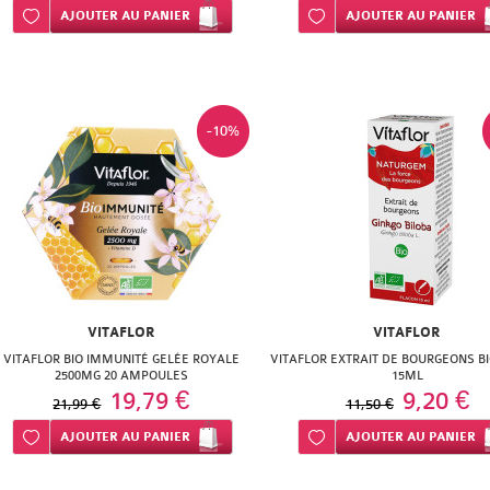
Ajouter à ma liste d’envie
AJOUTER
AU PANIER
Ajouter à ma liste d’envie
AJOUTER
AU PANIER
-10%
VITAFLOR
VITAFLOR
VITAFLOR BIO IMMUNITÉ GELÉE ROYALE
VITAFLOR EXTRAIT DE BOURGEONS BI
2500MG 20 AMPOULES
15ML
19,79 €
9,20 €
21,99 €
11,50 €
Ajouter à ma liste d’envie
AJOUTER
AU PANIER
Ajouter à ma liste d’envie
AJOUTER
AU PANIER