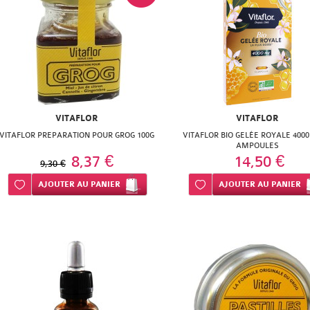
VITAFLOR
VITAFLOR
VITAFLOR PREPARATION POUR GROG 100G
VITAFLOR BIO GELÉE ROYALE 400
AMPOULES
8,37 €
14,50 €
9,30 €
Ajouter à ma liste d’envie
AJOUTER
AU PANIER
Ajouter à ma liste d’envie
AJOUTER
AU PANIER