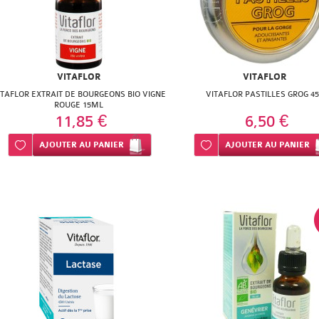
VITAFLOR
VITAFLOR
ITAFLOR EXTRAIT DE BOURGEONS BIO VIGNE
VITAFLOR PASTILLES GROG 4
ROUGE 15ML
11,85 €
6,50 €
Ajouter à ma liste d’envie
AJOUTER
AU PANIER
Ajouter à ma liste d’envie
AJOUTER
AU PANIER