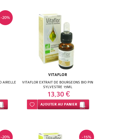
-20%
VITAFLOR
O AIRELLE
VITAFLOR EXTRAIT DE BOURGEONS BIO PIN
SYLVESTRE 15ML
13,30 €
Ajouter à ma liste d’envie
AJOUTER
AU PANIER
-20%
-15%