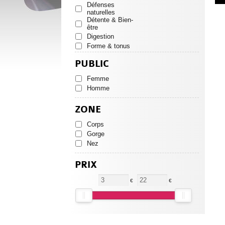
Défenses
naturelles
Détente & Bien-
être
Digestion
Forme & tonus
Respiration
PUBLIC
Quotidien
Stress / Sommeil
Femme
Homme
ZONE
Corps
Gorge
Nez
PRIX
€
€