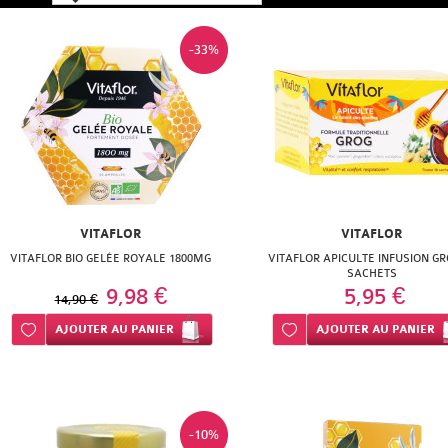
-33%
VITAFLOR
VITAFLOR
VITAFLOR BIO GELÉE ROYALE 1800MG
VITAFLOR APICULTE INFUSION GR
SACHETS
9,98 €
5,95 €
14,90 €
Ajouter à ma liste d’envie
AJOUTER
AU PANIER
Ajouter à ma liste d’envie
AJOUTER
AU PANIER
-10%