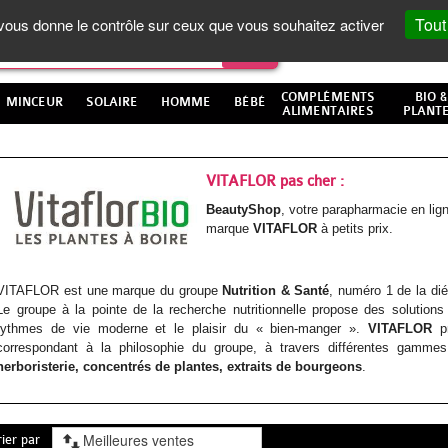
Tout
t vous donne le contrôle sur ceux que vous souhaitez activer
COMPLÉMENTS
BIO &
MINCEUR
SOLAIRE
HOMME
BÉBÉ
ALIMENTAIRES
PLANT
VITAFLOR pas cher :
BeautyShop
, votre parapharmacie en li
marque
VITAFLOR
à petits prix.
VITAFLOR est une marque du groupe
Nutrition & Santé
, numéro 1 de la diét
Le groupe à la pointe de la recherche nutritionnelle propose des solutions 
rythmes de vie moderne et le plaisir du « bien-manger ».
VITAFLOR
p
correspondant à la philosophie du groupe, à travers différentes gamme
herboristerie, concentrés de plantes, extraits de bourgeons
.
rier par