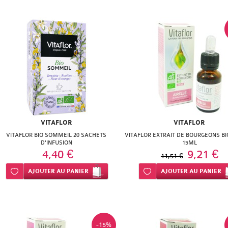
VITAFLOR
VITAFLOR
VITAFLOR BIO SOMMEIL 20 SACHETS
VITAFLOR EXTRAIT DE BOURGEONS BI
D'INFUSION
15ML
4,40 €
9,21 €
11,51 €
Ajouter à ma liste d’envie
AJOUTER
AU PANIER
Ajouter à ma liste d’envie
AJOUTER
AU PANIER
-15%