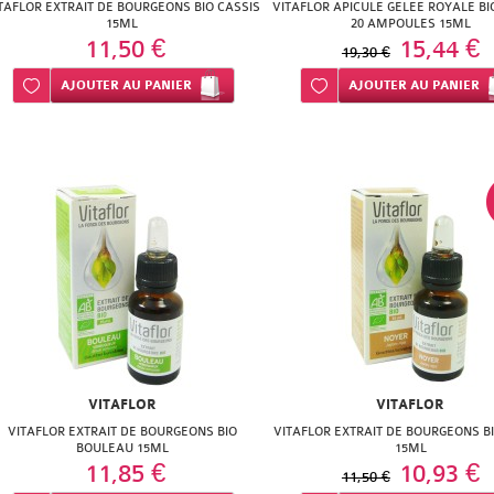
TAFLOR EXTRAIT DE BOURGEONS BIO CASSIS
VITAFLOR APICULE GELEE ROYALE BI
15ML
20 AMPOULES 15ML
11,50 €
15,44 €
19,30 €
Ajouter à ma liste d’envie
AJOUTER
AU PANIER
Ajouter à ma liste d’envie
AJOUTER
AU PANIER
VITAFLOR
VITAFLOR
VITAFLOR EXTRAIT DE BOURGEONS BIO
VITAFLOR EXTRAIT DE BOURGEONS B
BOULEAU 15ML
15ML
11,85 €
10,93 €
11,50 €