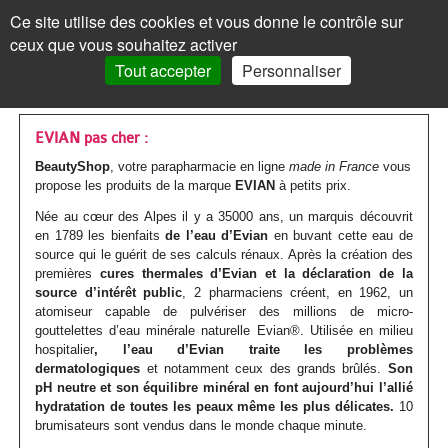
Les
Marques
Ce site utilise des cookies et vous donne le contrôle sur
Panneau de gestion des cookies
ceux que vous souhaitez activer
MENU
MON COMPTE
PANIER /
0
Tout accepter
Personnaliser
VISAGE
Accueil
VISAGE
MON COMPTE
>
Marques parapharmacie
>
EVIAN
Les
Crèmes
MAQUILLAGE
MAQUILLAGE
EVIAN pas cher :
BeautyShop
, votre parapharmacie en ligne
made in France
vous
soins
de
Le
Fond
Visage
CORPS
CORPS
propose les produits de la marque
EVIAN
à petits prix.
Mot de passe oublié ?
visages
jour
teint
de
Les
Gels
Maquillage
CHEVEUX
CHEVEUX
Née au cœur des Alpes il y a 35000 ans, un marquis découvrit
Cliquez ici
en 1789 les bienfaits
de l’eau d’Evian
en buvant cette eau de
Par
Crèmes
Anti-
teint
Les
Mascara
soins
douche
Les
Shampoings
source qui le guérit de ses calculs rénaux. Après la création des
Corps
MINCEUR
MINCEUR
premières
cures thermales
d’Evian et la déclaration de la
action
teintées
âge
yeux
BB
corps
Visage
Crayon
Bain
soins
Maquillage
source d’intérêt public
Après-
, 2 pharmaciens créent, en 1962, un
Les
Crèmes
Cheveux
SOLAIRE
SOLAIRE
Vous n'êtes pas encore
atomiseur capable de pulvériser des millions de micro-
inscrit ?
et
Par
Anti-
Peau
crème
Jambes
&
Covermark
Fard
cheveux
Savons
gouttelettes d’eau minérale naturelle Evian®. Utilisée en milieu
shampoings
soins
minceur
Les
Crèmes
Minceur
HOMME
HOMME
> S'inscrire
hospitalier
, l’eau d’Evian traite les problèmes
BB
type
tâches
jeune
et
bain
Soins
Visage
à
dermatologiques
et notamment ceux des grands brûlés.
Par
Maquillage
Gommages
Cheveux
Son
minceur
Soins
Compléments
soins
solaires
Par
Crèmes
Solaire
BÉBÉ
BÉBÉ
pH neutre et son équilibre minéral en font aujourd’hui l’allié
crèmes
de
/
ou
Corps
teintés
Soins
paupières
Enfant
hydratation de toutes les peaux même les plus délicates.
type
colorés
MON PANIER
10
Laits
&
Soins
alimentaires
Femme
solaires
Huiles
type
visage
Par
Accessoires
Bouillottes
Homme
COMPLÉMENTS
COMPLÉMENTS
brumisateurs sont vendus dans le monde chaque minute.
peau
Crèmes
Eclat
acnéique
Les
spécifiques
Poudre
Rouge
Soins
Homme
de
&
Corps
Masques
Cheveux
spécifiques
enceinte