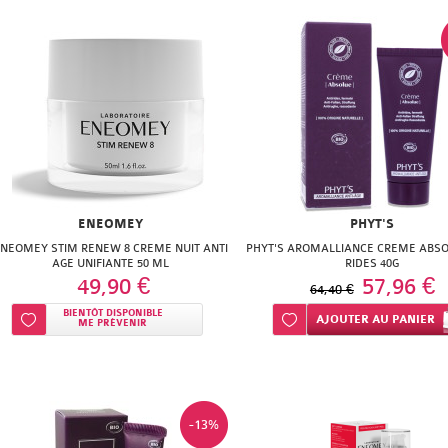
ENEOMEY
PHYT'S
NEOMEY STIM RENEW 8 CREME NUIT ANTI
PHYT'S AROMALLIANCE CREME ABSO
AGE UNIFIANTE 50 ML
RIDES 40G
49,90 €
57,96 €
64,40 €
BIENTÔT DISPONIBLE
Ajouter à ma liste d’envie
Ajouter à ma liste d’envie
AJOUTER
AU PANIER
ME PRÉVENIR
-13%