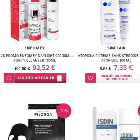
ENEOMEY
SINCLAIR
ACK PROMO ENEOMEY DAYLIGHT C20 30ML+
ATOPICLAIR CREME SANS STEROIDE
PURIFY CLEANSER 150ML
ATOPIQUE 100 ML
92,52 €
7,35 €
102,80 €
8,65 €
BIENTÔT DISPONIBLE
Ajouter à ma liste d’envie
AJOUTER
AU PANIER
Ajouter à ma liste d’envie
ME PRÉVENIR
-31%