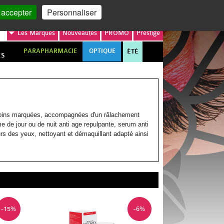
MON COMPTE
MON PANIER
 accepter
Personnaliser
Les
Marques
Nouveautés
PROMO
Prestige
PARAPHARMACIE
OPTIQUE
ÉTÉ
ES
moins marquées, accompagnées d'un râlachement
e de jour ou de nuit anti age repulpante, serum anti
urs des yeux, nettoyant et démaquillant adapté ainsi
-15%
-6%