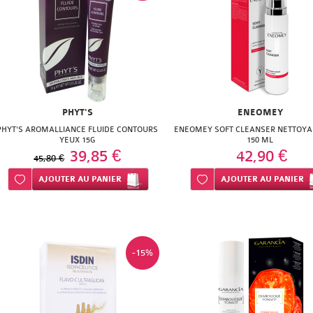
PHYT'S
ENEOMEY
PHYT'S AROMALLIANCE FLUIDE CONTOURS
ENEOMEY SOFT CLEANSER NETTOYA
YEUX 15G
150 ML
39,85 €
42,90 €
45,80 €
Ajouter à ma liste d’envie
AJOUTER
AU PANIER
Ajouter à ma liste d’envie
AJOUTER
AU PANIER
-15%