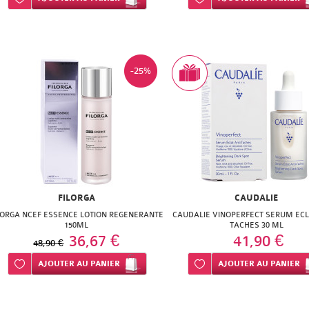
-25%
FILORGA
CAUDALIE
LORGA NCEF ESSENCE LOTION REGENERANTE
CAUDALIE VINOPERFECT SERUM ECL
150ML
TACHES 30 ML
36,67 €
41,90 €
48,90 €
Ajouter à ma liste d’envie
AJOUTER
AU PANIER
Ajouter à ma liste d’envie
AJOUTER
AU PANIER