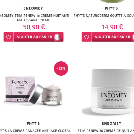
ENEOMEY
PHYT'S
NEOMEY STIM RENEW 15 CREME NUIT ANTI
PHYT'S NATURODERM GOUTTE A GOU
AGE LISSANTE 50 ML
50,90 €
14,90 €
Ajouter à ma liste d’envie
AJOUTER
AU PANIER
Ajouter à ma liste d’envie
AJOUTER
AU PANIER
-13%
PHYT'S
ENEOMEY
YT'S LA CREME PANACEE ANTI-AGE GLOBAL
STIM RENEW 30 CREME DE NUIT A