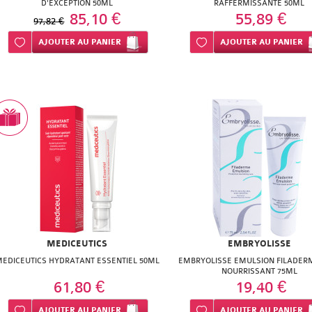
D'EXCEPTION 50ML
RAFFERMISSANTE 50ML
85,10 €
55,89 €
97,82 €
Ajouter à ma liste d’envie
AJOUTER
AU PANIER
Ajouter à ma liste d’envie
AJOUTER
AU PANIER
MEDICEUTICS
EMBRYOLISSE
EDICEUTICS HYDRATANT ESSENTIEL 50ML
EMBRYOLISSE EMULSION FILADER
NOURRISSANT 75ML
61,80 €
19,40 €
Ajouter à ma liste d’envie
AJOUTER
AU PANIER
Ajouter à ma liste d’envie
AJOUTER
AU PANIER