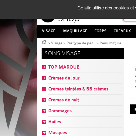
Panneau de gestion des cookies
La Parapharmacie en ligne
made in France
Ce site utilise des cookies e
VISAGE
MAQUILLAGE
CORPS
CHEVEUX
Accueil
>
Visage
>
Par type de peau
>
Peau mature
SOINS VISAGE
TOP MARQUE
Crèmes de jour
Crèmes teintées & BB crèmes
Crèmes de nuit
T
Gommages
Huiles
Masques