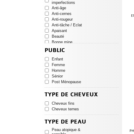
CLARINS
imperfections
CLINIQUE
Anti-âge
COUP D'ECLAT
Anti-cernes
E
CYTOLNAT
Anti-rougeur
DARPHIN
Anti-tâche / Eclat
DELAROM
Apaisant
DERMACEUTIC
Beauté
DERMAGOR
Bonne mine
Démaquillant -
DERMINA
PUBLIC
Nettoyant
DIVERS
Détox
DR HAUSCHKA
Enfant
Glamour
DR. THEISS
Femme
Haute protection
EMBRYOLISSE
Homme
Hydratation
ENEOMEY
Sénior
Lavant
ERBORIAN
Post Ménopause
Lissage
ESTHEDERM
Maquillage
ETAT PUR
TYPE DE CHEVEUX
Matifiant
EUCERIN
Nourrissant
Cheveux fins
FILORGA
Raffermissant
Cheveux ternes
FLORAME
Réparateur
GAMARDE
Respiration
TYPE DE PEAU
GARANCIA
Quotidien
GENEVRIER
Peau atopique &
Solaire
PH
HAUT SEGALA