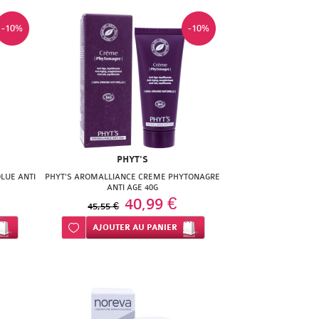
-10%
-10%
PHYT'S
LUE ANTI
PHYT'S AROMALLIANCE CREME PHYTONAGRE
ANTI AGE 40G
40,99 €
45,55 €
Ajouter à ma liste d’envie
AJOUTER
AU PANIER