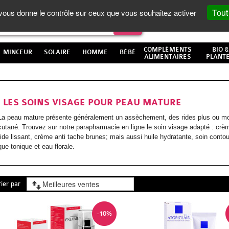
Tout
t vous donne le contrôle sur ceux que vous souhaitez activer
COMPLÉMENTS
BIO &
MINCEUR
SOLAIRE
HOMME
BÉBÉ
ALIMENTAIRES
PLANT
LES SOINS VISAGE POUR PEAU MATURE
La peau mature présente généralement un assèchement, des rides plus ou 
cutané. Trouvez sur notre parapharmacie en ligne le soin visage adapté : crèm
ride lissant, crème anti tache brunes; mais aussi huile hydratante, soin conto
que tonique et eau florale.
rier par
-10%