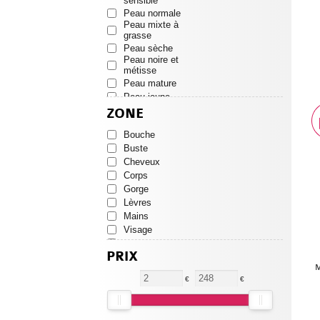
sensible
Stress / Sommeil
IDES PHARMA
Peau normale
Volume
INNOVATOUCH
Peau mixte à
Protection
grasse
ISDIN
Hypoallergénique
Peau sèche
JONZAC
Peau noire et
Nutritif
JOWAE
métisse
Gommage
KORRES
Peau mature
Faible protection
KRÈME
Peau jeune
Autobronzant
LA ROSEE
ZONE
Soins quotidiens
LAINO
CHARBON
LAURALEP
Bouche
LE SENS DES
Buste
FLEURS
Cheveux
LIERAC
Corps
LIFT'ARGAN
Gorge
MEDICEUTICS
Lèvres
MELVITA
Mains
MKL
Visage
NEOSTRATA
Yeux
NOREVA
PRIX
NOVEXPERT
M
NUXE
€
€
ONAGRINE
PATYKA
PAYOT