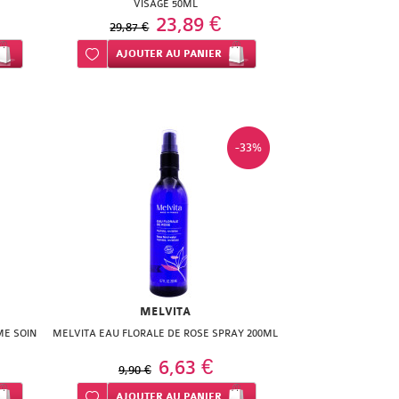
VISAGE 50ML
23,89 €
29,87 €
Ajouter à ma liste d’envie
AJOUTER
AU PANIER
-33%
MELVITA
ME SOIN
MELVITA EAU FLORALE DE ROSE SPRAY 200ML
6,63 €
9,90 €
Ajouter à ma liste d’envie
AJOUTER
AU PANIER