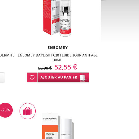
ENEOMEY
 DERMITE
ENEOMEY DAYLIGHT C20 FLUIDE JOUR ANTI AGE
30ML
52,55 €
55,90 €
Ajouter à ma liste d’envie
AJOUTER
AU PANIER
-25%