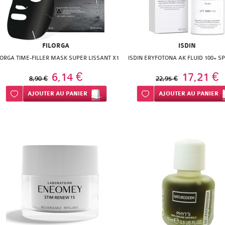
FILORGA
ISDIN
LORGA TIME-FILLER MASK SUPER LISSANT X1
ISDIN ERYFOTONA AK FLUID 100+ SP
6,14 €
17,21 €
8,90 €
22,95 €
Ajouter à ma liste d’envie
AJOUTER
AU PANIER
Ajouter à ma liste d’envie
AJOUTER
AU PANIER