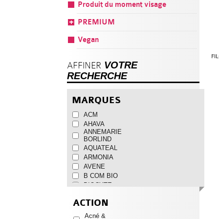
Produit du moment visage
PREMIUM
Vegan
FI
VOTRE
AFFINER
RECHERCHE
MARQUES
ACM
AHAVA
ANNEMARIE
BORLIND
AQUATEAL
ARMONIA
AVENE
B COM BIO
BIOCYTE
BIOTHERM
ACTION
CATTIER
CAUDALIE
Acné &