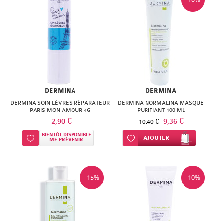
SUPER
DIET
THERALICA
URGO
DERMINA
DERMINA
DERMINA SOIN LÈVRES RÉPARATEUR
DERMINA NORMALINA MASQUE
PARIS MON AMOUR 4G
PURIFIANT 100 ML
2,90 €
9,36 €
10,40 €
BIENTÔT DISPONIBLE
Ajouter à ma liste d’envie
Ajouter à ma liste d’envie
AJOUTER
ME PRÉVENIR
-15%
-10%