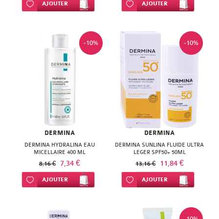
ISODIS
Ajouter à ma liste d’envie
AJOUTER
Ajouter à ma liste d’envie
AJOUTER
NATURACTIVE
NATURA
NATURESYSTEM
PEDIAKID
-10%
-10%
NUTRISANTE
PHARMANORD
PHYTAROMASOL
PHYSCIENCE
PHYTOSUN
PHYTEA
AROMS
PILEJE
PLANTER'S
DERMINA
DERMINA
QUINTON
DERMINA HYDRALINA EAU
DERMINA SUNLINA FLUIDE ULTRA
PRANAROM
MICELLAIRE 400 ML
LEGER SPF50+ 50ML
7,34 €
11,84 €
SANTE
8,16 €
13,16 €
SANOFLORE
Ajouter à ma liste d’envie
AJOUTER
Ajouter à ma liste d’envie
AJOUTER
VERTE
SOLGAR
SOLGAR
WELEDA
-10%