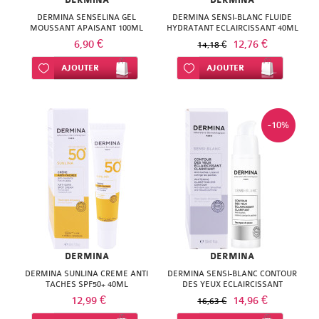
DERMINA
DERMINA
NATURACTIVE
BAIN
DERMINA SENSELINA GEL
DERMINA SENSI-BLANC FLUIDE
MOUSSANT APAISANT 100ML
HYDRATANT ECLAIRCISSANT 40ML
NATURAL
6,90 €
12,76 €
LE
14,18 €
NUTRITION
Ajouter à ma liste d’envie
AJOUTER
Ajouter à ma liste d’envie
AJOUTER
SENS
NATURE'S
DES
PLUS
-10%
FLEURS
NEW
LIFT'ARGAN
NORDIC
MELVITA
NUTERGIA
NAT
NUTRISANTE
&
DERMINA
DERMINA
OENOBIOL
FORM
DERMINA SUNLINA CREME ANTI
DERMINA SENSI-BLANC CONTOUR
TACHES SPF50+ 40ML
DES YEUX ECLAIRCISSANT
OM3
CLARIFIANT 30ML
12,99 €
NATESSANCE
14,96 €
16,63 €