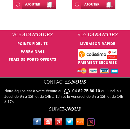
Ajouter à ma liste d’envie
AJOUTER
Ajouter à ma liste d’envie
AJOUTER
VOS
VOS
AVANTAGES
GARANTIES
POINTS FIDÉLITÉ
LIVRAISON RAPIDE
PARRAINAGE
FRAIS DE PORTS OFFERTS
PAIEMENT SÉCURISÉ
CONTACTEZ
-NOUS
04 82 75 80 10
Notre équipe est à votre écoute au
du Lundi au
Jeudi de 9h à 12h et de 14h à 18h et le vendredi de 8h à 12h et de 14h
à 17h.
SUIVEZ
-NOUS
FACEBOOK
YOUTUBE
PINTEREST
TWITTER
LE BLOG
INSTAGRAM