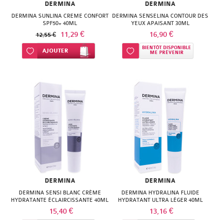
DERMINA
DERMINA
DERMINA SUNLINA CREME CONFORT
DERMINA SENSELINA CONTOUR DES
SPF50+ 40ML
YEUX APAISANT 30ML
11,29 €
16,90 €
12,55 €
BIENTÔT DISPONIBLE
Ajouter à ma liste d’envie
AJOUTER
Ajouter à ma liste d’envie
ME PRÉVENIR
DERMINA
DERMINA
DERMINA SENSI BLANC CRÈME
DERMINA HYDRALINA FLUIDE
HYDRATANTE ÉCLAIRCISSANTE 40ML
HYDRATANT ULTRA LÉGER 40ML
15,40 €
13,16 €