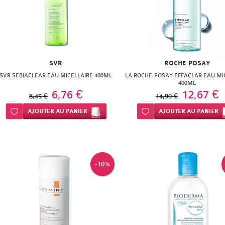
SVR
ROCHE POSAY
SVR SEBIACLEAR EAU MICELLAIRE 400ML
LA ROCHE-POSAY EFFACLAR EAU MI
400ML
6,76 €
12,67 €
8,45 €
14,90 €
Ajouter à ma liste d’envie
AJOUTER
AU PANIER
Ajouter à ma liste d’envie
AJOUTER
AU PANIER
-10%