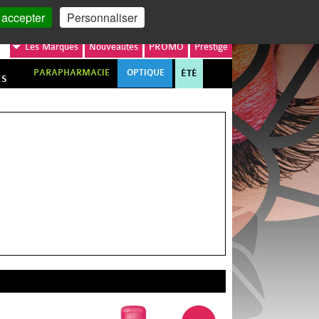
MON COMPTE
MON PANIER
 accepter
Personnaliser
Les
Marques
Nouveautés
PROMO
Prestige
PARAPHARMACIE
OPTIQUE
ÉTÉ
ES