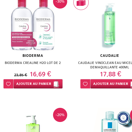
-30%
BIODERMA
CAUDALIE
BIODERMA CREALINE H2O LOT DE 2
CAUDALIE VINOCLEAN EAU MICEL
DEMAQUILLANTE 400ML
16,69 €
17,88 €
23,85 €
Ajouter à ma liste d’envie
AJOUTER
AU PANIER
Ajouter à ma liste d’envie
AJOUTER
AU PANIER
-20%