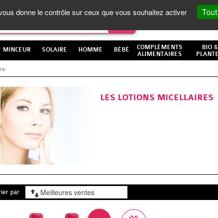
Tout
t vous donne le contrôle sur ceux que vous souhaitez activer
COMPLÉMENTS
BIO &
MINCEUR
SOLAIRE
HOMME
BÉBÉ
ALIMENTAIRES
PLANT
ire
LES LOTIONS MICELLAIRES
rier par