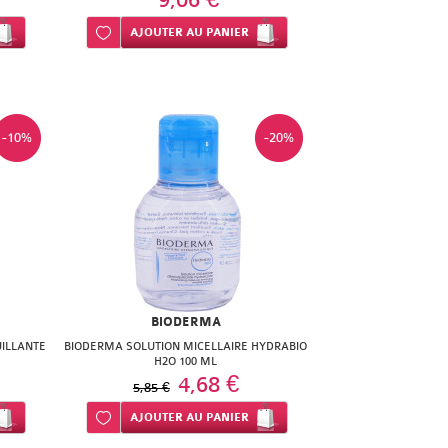
9,06 €
Ajouter à ma liste d’envie
AJOUTER
AU PANIER
-10%
-20%
BIODERMA
ILLANTE
BIODERMA SOLUTION MICELLAIRE HYDRABIO
H2O 100 ML
4,68 €
5,85 €
Ajouter à ma liste d’envie
AJOUTER
AU PANIER