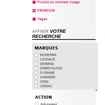
Produit du moment visage
PREMIUM
Vegan
VOTRE
AFFINER
RECHERCHE
MARQUES
BIODERMA
CAUDALIE
DERMINA
EMBRYOLISSE
FLORAME
GAMARDE
ISDIN
JONZAC
NOREVA
PLACENTOR
ACTION
ROCHE POSAY
SAINT GERVAIS
Anti-rougeur