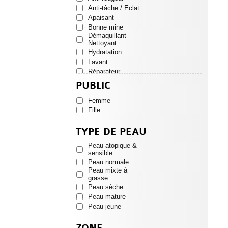
SKINCEUTICALS
Anti-tâche / Eclat
SVR
Apaisant
Bonne mine
Démaquillant -
Nettoyant
Hydratation
Lavant
Réparateur
Soins quotidiens
PUBLIC
Femme
Fille
TYPE DE PEAU
Peau atopique &
sensible
Peau normale
Peau mixte à
grasse
Peau sèche
Peau mature
Peau jeune