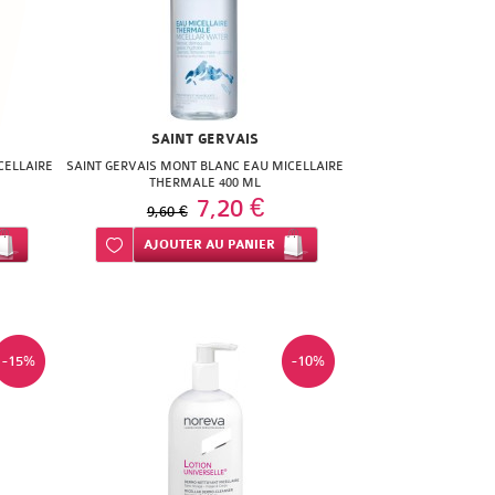
SAINT GERVAIS
CELLAIRE
SAINT GERVAIS MONT BLANC EAU MICELLAIRE
THERMALE 400 ML
7,20 €
9,60 €
Ajouter à ma liste d’envie
AJOUTER
AU PANIER
-15%
-10%