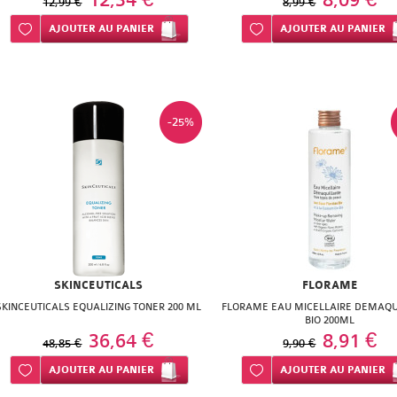
12,34 €
8,09 €
12,99 €
8,99 €
Ajouter à ma liste d’envie
AJOUTER
AU PANIER
Ajouter à ma liste d’envie
AJOUTER
AU PANIER
-25%
SKINCEUTICALS
FLORAME
SKINCEUTICALS EQUALIZING TONER 200 ML
FLORAME EAU MICELLAIRE DEMAQU
BIO 200ML
36,64 €
8,91 €
48,85 €
9,90 €
Ajouter à ma liste d’envie
AJOUTER
AU PANIER
Ajouter à ma liste d’envie
AJOUTER
AU PANIER