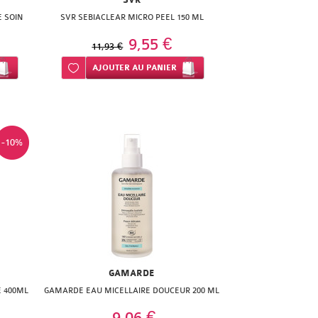
SVR
E SOIN
SVR SEBIACLEAR MICRO PEEL 150 ML
9,55 €
11,93 €
Ajouter à ma liste d’envie
AJOUTER
AU PANIER
-10%
GAMARDE
E 400ML
GAMARDE EAU MICELLAIRE DOUCEUR 200 ML