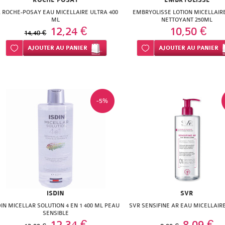
ROCHE POSAY
EMBRYOLISSE
 ROCHE-POSAY EAU MICELLAIRE ULTRA 400
EMBRYOLISSE LOTION MICELLAIR
ML
NETTOYANT 250ML
12,24 €
10,50 €
14,40 €
Ajouter à ma liste d’envie
AJOUTER
AU PANIER
Ajouter à ma liste d’envie
AJOUTER
AU PANIER
-5%
ISDIN
SVR
DIN MICELLAR SOLUTION 4 EN 1 400 ML PEAU
SVR SENSIFINE AR EAU MICELLAIR
SENSIBLE