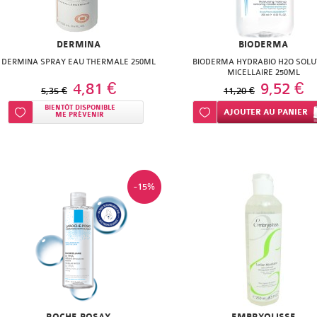
DERMINA
BIODERMA
DERMINA SPRAY EAU THERMALE 250ML
BIODERMA HYDRABIO H2O SOLU
MICELLAIRE 250ML
4,81 €
9,52 €
5,35 €
11,20 €
BIENTÔT DISPONIBLE
Ajouter à ma liste d’envie
Ajouter à ma liste d’envie
AJOUTER
AU PANIER
ME PRÉVENIR
-15%