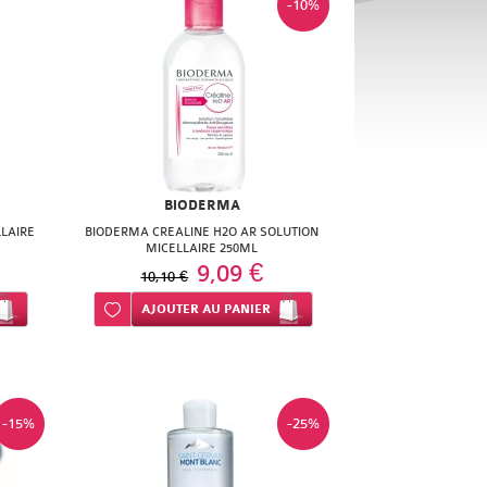
-10%
BIODERMA
LAIRE
BIODERMA CREALINE H2O AR SOLUTION
MICELLAIRE 250ML
9,09 €
10,10 €
Ajouter à ma liste d’envie
AJOUTER
AU PANIER
-15%
-25%