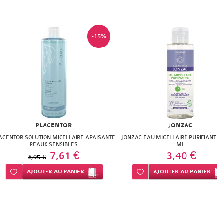
-15%
PLACENTOR
JONZAC
ACENTOR SOLUTION MICELLAIRE APAISANTE
JONZAC EAU MICELLAIRE PURIFIANTE
PEAUX SENSIBLES
ML
7,61 €
3,40 €
8,95 €
Ajouter à ma liste d’envie
AJOUTER
AU PANIER
Ajouter à ma liste d’envie
AJOUTER
AU PANIER