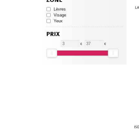
ZONE
LA
Lèvres
Visage
Yeux
PRIX
€
€
IS