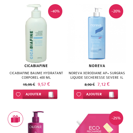
-40%
-20%
CICABIAFINE
NOREVA
CICABIAFINE BAUME HYDRATANT
NOREVA XERODIANE AP+ SURGRAS
CORPOREL 400 ML
LIQUIDE SECHERESSE SEVERE 1L
9,57 €
7,12 €
15,95 €
8,90 €
Ajouter à ma liste d’envie
AJOUTER
Ajouter à ma liste d’envie
AJOUTER
-25%