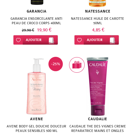
ISODIS
NATURACTIVE
GARANCIA
NATESSANCE
NATURA
NATURESYSTEM
GARANCIA ENSORCELANTE ANTI
NATESSANCE HUILE DE CAROTTE
PEAU DE CROCO CORPS 400ML
50ML
PEDIAKID
19,90 €
NUTRISANTE
4,85 €
29,90 €
PHARMANORD
Ajouter à ma liste d’envie
AJOUTER
Ajouter à ma liste d’envie
AJOUTER
PHYTAROMASOL
PHYSCIENCE
PHYTOSUN
PHYTEA
-25%
AROMS
PILEJE
PLANTER'S
QUINTON
PRANAROM
SANTE
SANOFLORE
VERTE
SOLGAR
AVENE
CAUDALIE
SOLGAR
AVENE BODY GEL DOUCHE DOUCEUR
CAUDALIE THE DES VIGNES CREME
WELEDA
PEAUX SENSIBLES 500 ML
REPARATRICE MAINS ET ONGLES