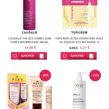
CAUDALIE
TOPICREM
CAUDALIE THE DES VIGNES SOIN
TOPICREM ULTRA HYDRATANT HUILE
CORPS NOURRISSANT 400 ML
DE DOUCHE ECO RECHARGE 1L
14,90 €
5,21 €
6,95 €
Ajouter à ma liste d’envie
AJOUTER
Ajouter à ma liste d’envie
AJOUTER
-20%
-15%