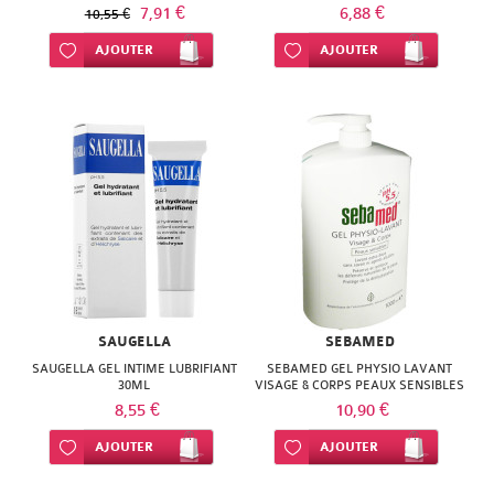
75ML
SUPER
7,91 €
6,88 €
10,55 €
Ajouter à ma liste d’envie
AJOUTER
DIET
Ajouter à ma liste d’envie
AJOUTER
THERALICA
URGO
SAUGELLA
SEBAMED
SAUGELLA GEL INTIME LUBRIFIANT
SEBAMED GEL PHYSIO LAVANT
30ML
VISAGE & CORPS PEAUX SENSIBLES
1L
8,55 €
10,90 €
Ajouter à ma liste d’envie
AJOUTER
Ajouter à ma liste d’envie
AJOUTER