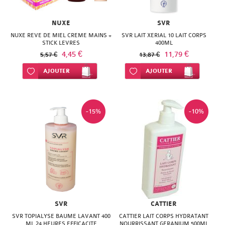
NUXE
SVR
NUXE REVE DE MIEL CREME MAINS +
SVR LAIT XERIAL 10 LAIT CORPS
STICK LEVRES
400ML
4,45 €
11,79 €
5,57 €
13,87 €
Ajouter à ma liste d’envie
AJOUTER
Ajouter à ma liste d’envie
AJOUTER
-15%
-10%
SVR
CATTIER
SVR TOPIALYSE BAUME LAVANT 400
CATTIER LAIT CORPS HYDRATANT
ML 24 HEURES EFFICACITE
NOURRISSANT GERANIUM 500ML