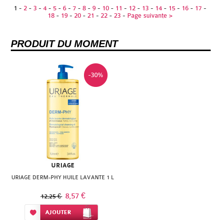
1
-
2
-
3
-
4
-
5
-
6
-
7
-
8
-
9
-
10
-
11
-
12
-
13
-
14
-
15
-
16
-
17
-
18
-
19
-
20
-
21
-
22
-
23
-
Page suivante >
PRODUIT DU MOMENT
-30%
URIAGE
URIAGE DERM-PHY HUILE LAVANTE 1 L
8,57 €
12,25 €
Ajouter à ma liste d’envie
AJOUTER