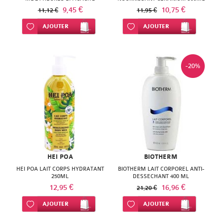
9,45 €
10,75 €
11,12 €
11,95 €
Ajouter à ma liste d’envie
AJOUTER
Ajouter à ma liste d’envie
AJOUTER
-20%
HEI POA
BIOTHERM
HEI POA LAIT CORPS HYDRATANT
BIOTHERM LAIT CORPOREL ANTI-
250ML
DESSECHANT 400 ML
12,95 €
16,96 €
21,20 €
Ajouter à ma liste d’envie
AJOUTER
Ajouter à ma liste d’envie
AJOUTER