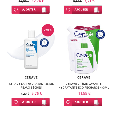
12,74 €
7,21 €
14,99 €
9,75 €
Ajouter à ma liste d’envie
AJOUTER
Ajouter à ma liste d’envie
AJOUTER
-20%
CERAVE
CERAVE
CERAVE LAIT HYDRATANT 88 ML
CERAVE CRÈME LAVANTE
PEAUX SÈCHES
HYDRATANTE ECO RECHARGE 473ML
5,76 €
11,55 €
7,20 €
Ajouter à ma liste d’envie
AJOUTER
Ajouter à ma liste d’envie
AJOUTER