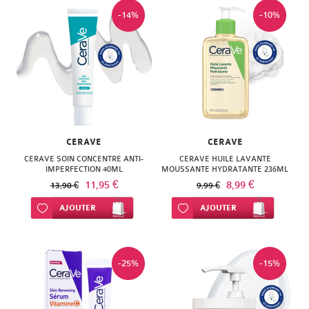
SUPER
-14%
-10%
DIET
THERALICA
URGO
CERAVE
CERAVE
CERAVE SOIN CONCENTRE ANTI-
CERAVE HUILE LAVANTE
IMPERFECTION 40ML
MOUSSANTE HYDRATANTE 236ML
11,95 €
8,99 €
13,90 €
9,99 €
Ajouter à ma liste d’envie
AJOUTER
Ajouter à ma liste d’envie
AJOUTER
-25%
-15%