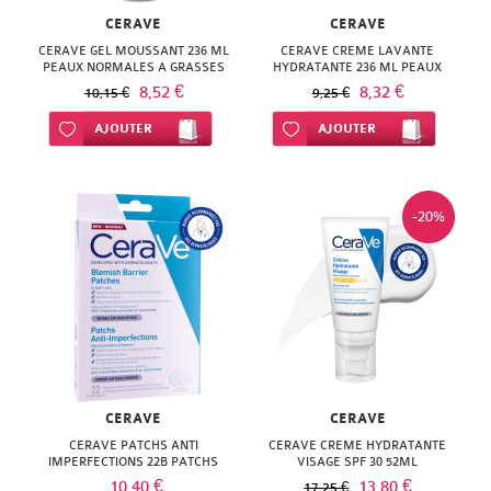
NATURACTIVE
BAIN
CERAVE
CERAVE
NATURAL
CERAVE GEL MOUSSANT 236 ML
CERAVE CREME LAVANTE
PEAUX NORMALES A GRASSES
HYDRATANTE 236 ML PEAUX
LE
NORMALES A SECHES
8,52 €
8,32 €
NUTRITION
10,15 €
9,25 €
SENS
Ajouter à ma liste d’envie
AJOUTER
Ajouter à ma liste d’envie
AJOUTER
NATURE'S
DES
PLUS
FLEURS
-20%
NEW
LIFT'ARGAN
NORDIC
MELVITA
NUTERGIA
NAT
NUTRISANTE
&
OENOBIOL
FORM
CERAVE
CERAVE
CERAVE PATCHS ANTI
CERAVE CREME HYDRATANTE
OM3
NATESSANCE
IMPERFECTIONS 22B PATCHS
VISAGE SPF 30 52ML
10,40 €
13,80 €
17,25 €