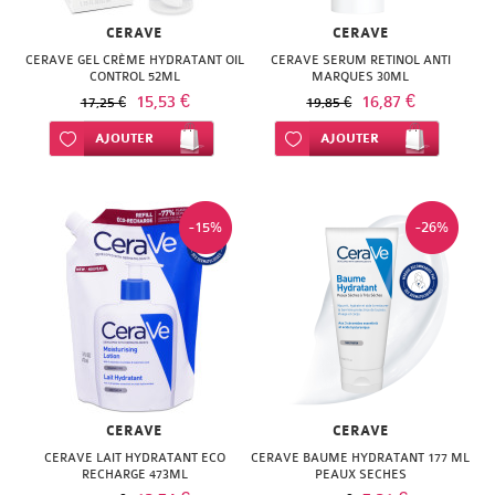
CERAVE
CERAVE
CERAVE GEL CRÈME HYDRATANT OIL
CERAVE SERUM RETINOL ANTI
CONTROL 52ML
MARQUES 30ML
15,53 €
16,87 €
17,25 €
19,85 €
Ajouter à ma liste d’envie
AJOUTER
Ajouter à ma liste d’envie
AJOUTER
-15%
-26%
CERAVE
CERAVE
CERAVE LAIT HYDRATANT ECO
CERAVE BAUME HYDRATANT 177 ML
RECHARGE 473ML
PEAUX SECHES