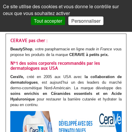
Les
Marques
Ce site utilise des cookies et vous donne le contrôle sur
Panneau de gestion des cookies
ceux que vous souhaitez activer
MENU
MON COMPTE
PANIER /
0
Tout accepter
Personnaliser
VISAGE
Accueil
VISAGE
MON COMPTE
>
Marques parapharmacie
>
CERAVE
Les
Crèmes
MAQUILLAGE
MAQUILLAGE
CERAVE pas cher :
BeautyShop
, votre parapharmacie en ligne
made in France
vous
soins
de
Le
Fond
Visage
CORPS
CORPS
propose les produits de la marque
CERAVE à petits prix.
Mot de passe oublié ?
visages
jour
teint
de
Les
Gels
N°1 des soins corporels recommandés par les
Maquillage
CHEVEUX
CHEVEUX
Cliquez ici
dermatologues aux USA
Par
Crèmes
Anti-
teint
Les
Mascara
soins
douche
Les
Shampoings
Corps
MINCEUR
MINCEUR
CeraVe,
créé en 2005 aux USA avec
la collaboration de
dermatologues
, est aujourd’hui un des leaders du marché
action
teintées
âge
yeux
BB
corps
Visage
Crayon
Bain
soins
Maquillage
Après-
Les
Crèmes
Cheveux
SOLAIRE
SOLAIRE
dermo-cosmétique Nord-Américain. La marque développe des
Vous n'êtes pas encore
soins enrichis en Céramides essentiels et en Acide
inscrit ?
et
Par
Anti-
Peau
crème
Jambes
&
Covermark
Fard
cheveux
Savons
shampoings
soins
minceur
Les
Crèmes
Minceur
HOMME
HOMME
Hyaluronique
pour restaurer la barrière cutanée et hydrater la
> S'inscrire
peau en continu.
BB
type
tâches
jeune
et
bain
Soins
Visage
à
Par
Maquillage
Gommages
Cheveux
minceur
Soins
Compléments
soins
solaires
Par
Crèmes
Solaire
BÉBÉ
BÉBÉ
crèmes
de
/
ou
Corps
teintés
Soins
paupières
Enfant
type
colorés
MON PANIER
Laits
&
Soins
alimentaires
Femme
solaires
Huiles
type
visage
Par
Accessoires
Bouillottes
Homme
COMPLÉMENTS
COMPLÉMENTS
peau
Crèmes
Eclat
acnéique
Les
spécifiques
Poudre
Rouge
Soins
Homme
de
&
Corps
Masques
Cheveux
spécifiques
enceinte