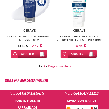
CERAVE
CERAVE
CERAVE POMMADE REPARATRICE
CERAVE ARGILE MOUSSANTE
INTENSIVE 88 ML
NETTOYANTE ANTI IMPERFECTIONS
118ML
12,47 €
16,45 €
13,85 €
Ajouter à ma liste d’envie
AJOUTER
Ajouter à ma liste d’envie
AJOUTER
1
-
2
-
Page suivante >
< RETOUR AUX MARQUES
VOS
VOS
AVANTAGES
GARANTIES
POINTS FIDÉLITÉ
LIVRAISON RAPIDE
PARRAINAGE