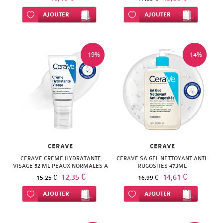
ISODIS
NATURACTIVE
Ajouter à ma liste d’envie
AJOUTER
Ajouter à ma liste d’envie
AJOUTER
NATURA
NATURESYSTEM
PEDIAKID
NUTRISANTE
-19%
-14%
PHARMANORD
PHYTAROMASOL
PHYSCIENCE
PHYTOSUN
PHYTEA
AROMS
PILEJE
PLANTER'S
QUINTON
CERAVE
CERAVE
PRANAROM
CERAVE CREME HYDRATANTE
CERAVE SA GEL NETTOYANT ANTI-
VISAGE 52 ML PEAUX NORMALES A
SANTE
RUGOSITES 473ML
SANOFLORE
SECHES
12,35 €
14,61 €
15,25 €
16,99 €
VERTE
SOLGAR
Ajouter à ma liste d’envie
AJOUTER
Ajouter à ma liste d’envie
AJOUTER
SOLGAR
WELEDA