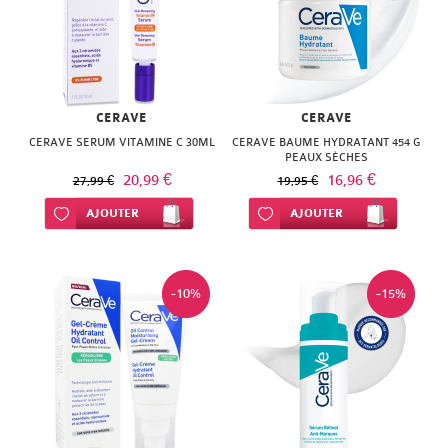
CERAVE
CERAVE
CERAVE SERUM VITAMINE C 30ML
CERAVE BAUME HYDRATANT 454 G
PEAUX SÈCHES
20,99 €
16,96 €
27,99 €
19,95 €
Ajouter à ma liste d’envie
AJOUTER
Ajouter à ma liste d’envie
AJOUTER
-10%
-15%