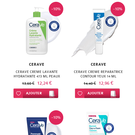
-10%
-10%
CERAVE
CERAVE
CERAVE CREME LAVANTE
CERAVE CREME REPARATRICE
HYDRATANTE 473 ML PEAUX
CONTOUR YEUX 14 ML
NORMALES A SECHES
12,24 €
12,96 €
13,60 €
14,40 €
Ajouter à ma liste d’envie
AJOUTER
Ajouter à ma liste d’envie
AJOUTER
-10%