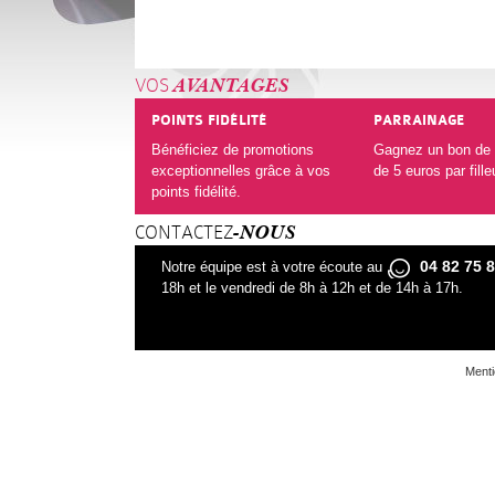
VOS
AVANTAGES
POINTS FIDÉLITÉ
PARRAINAGE
Bénéficiez de promotions
Gagnez un bon de 
exceptionnelles grâce à vos
de 5 euros par fille
points fidélité.
CONTACTEZ
-NOUS
04 82 75 
Notre équipe est à votre écoute au
18h et le vendredi de 8h à 12h et de 14h à 17h.
Menti