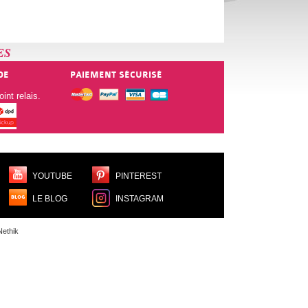
ES
DE
PAIEMENT SÉCURISÉ
int relais.
YOUTUBE
PINTEREST
LE BLOG
INSTAGRAM
ethik