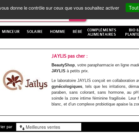
Tout
t vous donne le contrôle sur ceux que vous souhaitez activer
COMPLÉMENTS
BIO &
MINCEUR
SOLAIRE
HOMME
BÉBÉ
ALIMENTAIRES
PLANT
JAYLIS pas cher :
BeautyShop
, votre parapharmacie en ligne
made
JAYLIS
à petits prix.
Le laboratoire JAYLIS conçoit en collaboration 
gynécologiques
, tels que les irritations, dé
paraben, sans colorant, sans hormone, au pH 
soinde la zone intime féminine fragilisée. Leur
blanc, et d’un complexe probiotique apaise la zo
rier par