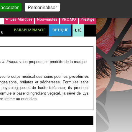
MON COMPTE
MON PANIER
 accepter
Personnaliser
Les
Marques
Nouveautés
PROMO
Prestige
PARAPHARMACIE
OPTIQUE
ÉTÉ
ES
 in France
vous propose les produits de la marque
avec le corps médical des soins pour les
problèmes
mangeaisons, brûlures et sécheresse.
Formulés sans
physiologique et de haute tolérance, ils prennent
 formule à base d’ingrédient végétal, la sève de Lys
ne intime au quotidien.