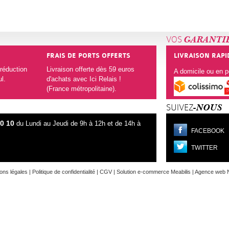
VOS
GARANTI
FRAIS DE PORTS OFFERTS
LIVRAISON RAPI
réduction
Livraison offerte dès 59 euros
A domicile ou en po
ul.
d'achats avec Ici Relais !
(France métropolitaine).
SUIVEZ
-NOUS
80 10
du Lundi au Jeudi de 9h à 12h et de 14h à
FACEBOOK
TWITTER
ons légales
|
Politique de confidentialité
|
CGV
|
Solution e-commerce Meabilis
|
Agence web N