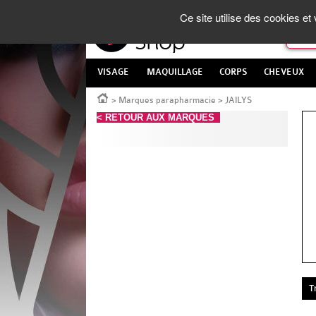
Panneau de gestion des cookies
La Parapharmacie en ligne
made in France
Ce site utilise des cookies e
VISAGE
MAQUILLAGE
CORPS
CHEVEUX
Accueil
>
Marques parapharmacie
>
JAILYS
< RETOUR AUX MARQUES
T