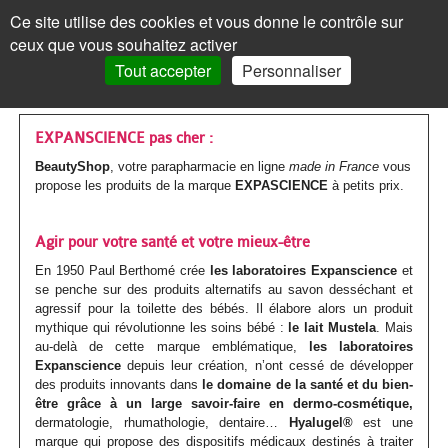
Les
Marques
Ce site utilise des cookies et vous donne le contrôle sur
Panneau de gestion des cookies
ceux que vous souhaitez activer
MENU
MON COMPTE
PANIER /
0
Tout accepter
Personnaliser
VISAGE
Accueil
VISAGE
MON COMPTE
>
Marques parapharmacie
>
EXPANSCIENCE
Les
Crèmes
MAQUILLAGE
MAQUILLAGE
EXPANSCIENCE pas cher :
BeautyShop
, votre parapharmacie en ligne
made in France
vous
soins
de
Le
Fond
Visage
CORPS
CORPS
propose les produits de la marque
EXPASCIENCE
à petits prix.
Mot de passe oublié ?
visages
jour
teint
de
Les
Gels
Maquillage
CHEVEUX
CHEVEUX
Cliquez ici
Agir pour votre santé et votre mieux-être
Par
Crèmes
Anti-
teint
Les
Mascara
soins
douche
Les
Shampoings
Corps
MINCEUR
MINCEUR
En 1950 Paul Berthomé crée
les laboratoires Expanscience
et
action
teintées
âge
yeux
BB
se penche sur des produits alternatifs au savon desséchant et
corps
Visage
Crayon
Bain
soins
Maquillage
Après-
Les
Crèmes
Cheveux
SOLAIRE
SOLAIRE
Vous n'êtes pas encore
agressif pour la toilette des bébés. Il élabore alors un produit
inscrit ?
et
Par
Anti-
Peau
crème
mythique qui révolutionne les soins bébé :
Jambes
&
Covermark
le lait Mustela
. Mais
Fard
cheveux
Savons
shampoings
soins
minceur
Les
Crèmes
Minceur
HOMME
HOMME
au-delà de cette marque emblématique,
les laboratoires
> S'inscrire
BB
type
tâches
jeune
Expanscience
depuis leur création, n’ont cessé de développer
et
bain
Soins
Visage
à
Par
Maquillage
Gommages
Cheveux
minceur
Soins
Compléments
soins
solaires
Par
Crèmes
Solaire
BÉBÉ
BÉBÉ
des produits innovants dans
le domaine de la santé et du bien-
crèmes
de
/
ou
être grâce à un large savoir-faire en dermo-cosmétique,
Corps
teintés
Soins
paupières
Enfant
type
colorés
MON PANIER
Laits
&
Soins
alimentaires
Femme
solaires
Huiles
type
visage
Par
Accessoires
Bouillottes
Homme
COMPLÉMENTS
COMPLÉMENTS
dermatologie, rhumathologie, dentaire…
Hyalugel®
est une
peau
Crèmes
Eclat
acnéique
marque qui propose des dispositifs médicaux destinés à traiter
Les
spécifiques
Poudre
Rouge
Soins
Homme
de
&
Corps
Masques
Cheveux
spécifiques
enceinte