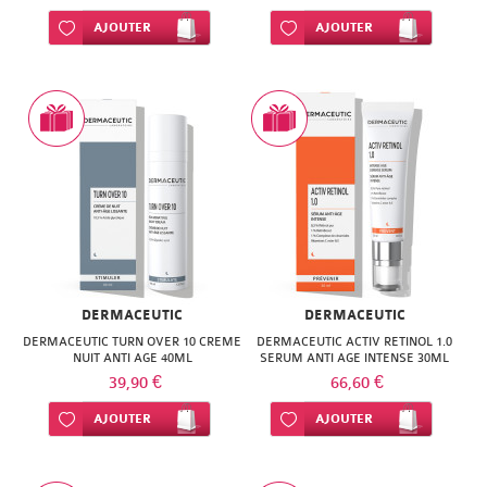
ISODIS
NATURACTIVE
Ajouter à ma liste d’envie
AJOUTER
Ajouter à ma liste d’envie
AJOUTER
NATURA
NATURESYSTEM
PEDIAKID
NUTRISANTE
PHARMANORD
PHYTAROMASOL
PHYSCIENCE
PHYTOSUN
PHYTEA
AROMS
PILEJE
PLANTER'S
DERMACEUTIC
DERMACEUTIC
QUINTON
PRANAROM
DERMACEUTIC TURN OVER 10 CREME
DERMACEUTIC ACTIV RETINOL 1.0
NUIT ANTI AGE 40ML
SERUM ANTI AGE INTENSE 30ML
SANTE
SANOFLORE
39,90 €
66,60 €
VERTE
Ajouter à ma liste d’envie
AJOUTER
Ajouter à ma liste d’envie
AJOUTER
SOLGAR
SOLGAR
WELEDA