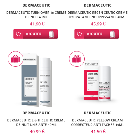
NATURACTIVE
DERMACEUTIC
DERMACEUTIC
BAIN
DERMACEUTIC TURN OVER 15 CRÈME
DERMACEUTIC REGEN CEUTIC CREME
NATURAL
DE NUIT 40ML
HYDRATANTE NOURRISSANTE 40ML
LE
41,90 €
45,99 €
NUTRITION
SENS
Ajouter à ma liste d’envie
AJOUTER
Ajouter à ma liste d’envie
AJOUTER
NATURE'S
DES
PLUS
FLEURS
NEW
LIFT'ARGAN
NORDIC
MELVITA
NUTERGIA
NAT
NUTRISANTE
&
OENOBIOL
DERMACEUTIC
DERMACEUTIC
FORM
DERMACEUTIC LIGHT CEUTIC CREME
DERMACEUTIC YELLOW CREAM
OM3
DE NUIT UNIFIANTE 40ML
CORRECTEUR ANTI TACHES 15ML
NATESSANCE
40,99 €
41,50 €