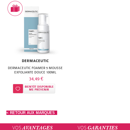
DERMACEUTIC
DERMACEUTIC FOAMER 5 MOUSSE
EXFOLIANTE DOUCE 100ML
34,49 €
BIENTÔT DISPONIBLE
Ajouter à ma liste d’envie
ME PRÉVENIR
< RETOUR AUX MARQUES
VOS
VOS
AVANTAGES
GARANTIES