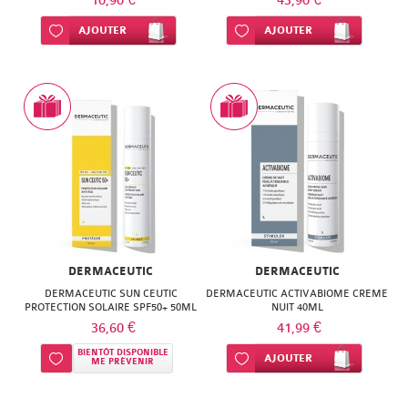
10,90 €
43,90 €
Ajouter à ma liste d’envie
AJOUTER
Ajouter à ma liste d’envie
AJOUTER
DERMACEUTIC
DERMACEUTIC
DERMACEUTIC SUN CEUTIC
DERMACEUTIC ACTIVABIOME CREME
PROTECTION SOLAIRE SPF50+ 50ML
NUIT 40ML
36,60 €
41,99 €
BIENTÔT DISPONIBLE
Ajouter à ma liste d’envie
Ajouter à ma liste d’envie
AJOUTER
ME PRÉVENIR