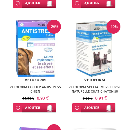
NATURACTIVE
Ajouter à ma liste d’envie
AJOUTER
Ajouter à ma liste d’envie
AJOUTER
BAIN
NATURAL
LE
NUTRITION
-25%
-10%
SENS
NATURE'S
DES
PLUS
FLEURS
NEW
LIFT'ARGAN
NORDIC
MELVITA
VETOFORM
VETOFORM
NUTERGIA
VETOFORM COLLIER ANTISTRESS
VETOFORM SPECIAL VERS PURGE
NAT
CHIEN
NATURELLE CHAT-CHATON 50
NUTRISANTE
COMPRIMES
8,93 €
8,91 €
11,90 €
9,90 €
&
OENOBIOL
Ajouter à ma liste d’envie
AJOUTER
Ajouter à ma liste d’envie
AJOUTER
FORM
OM3
NATESSANCE