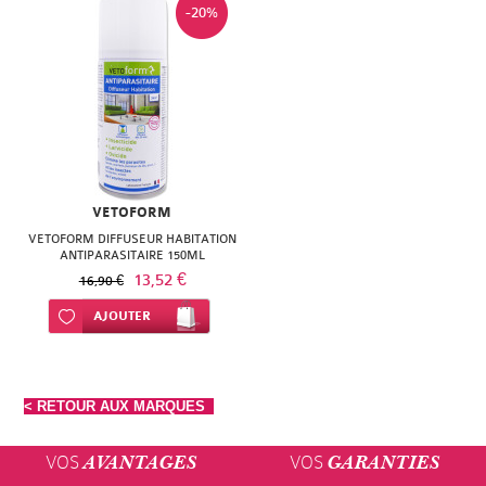
-20%
VETOFORM
VETOFORM DIFFUSEUR HABITATION
ANTIPARASITAIRE 150ML
13,52 €
16,90 €
Ajouter à ma liste d’envie
AJOUTER
< RETOUR AUX MARQUES
VOS
VOS
AVANTAGES
GARANTIES