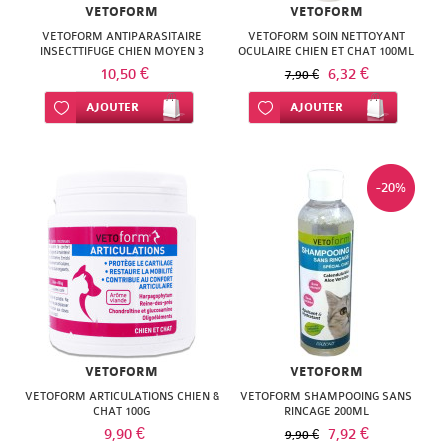
VETOFORM
VETOFORM
VETOFORM ANTIPARASITAIRE
VETOFORM SOIN NETTOYANT
INSECTTIFUGE CHIEN MOYEN 3
OCULAIRE CHIEN ET CHAT 100ML
PIPETTES
10,50 €
6,32 €
7,90 €
Ajouter à ma liste d’envie
AJOUTER
Ajouter à ma liste d’envie
AJOUTER
-20%
VETOFORM
VETOFORM
VETOFORM ARTICULATIONS CHIEN &
VETOFORM SHAMPOOING SANS
CHAT 100G
RINCAGE 200ML
9,90 €
7,92 €
9,90 €