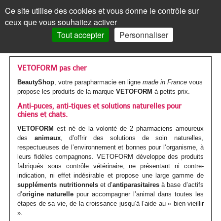
Les
Marques
Ce site utilise des cookies et vous donne le contrôle sur
Panneau de gestion des cookies
ceux que vous souhaitez activer
MENU
MON COMPTE
PANIER /
0
Tout accepter
Personnaliser
VISAGE
Accueil
VISAGE
MON COMPTE
>
Marques parapharmacie
>
VETOFORM
Les
Crèmes
MAQUILLAGE
MAQUILLAGE
VETOFORM pas cher
BeautyShop
, votre parapharmacie en ligne
made in France
vous
soins
de
Le
Fond
Visage
CORPS
CORPS
propose les produits de la marque
VETOFORM
à petits prix.
Mot de passe oublié ?
visages
jour
teint
de
Les
Gels
Anti-puces, anti-tiques et solutions naturelles pour
Maquillage
CHEVEUX
CHEVEUX
Cliquez ici
chiens et chats.
Par
Crèmes
Anti-
teint
Les
Mascara
soins
douche
Les
Shampoings
Corps
MINCEUR
MINCEUR
VETOFORM
est né de la volonté de 2 pharmaciens amoureux
des
animaux
, d’offrir des solutions de soin naturelles,
action
teintées
âge
yeux
BB
corps
Visage
Crayon
Bain
soins
Maquillage
Après-
Les
Crèmes
Cheveux
SOLAIRE
SOLAIRE
respectueuses de l’environnement et bonnes pour l’organisme, à
Vous n'êtes pas encore
leurs fidèles compagnons. VETOFORM développe des produits
inscrit ?
et
Par
Anti-
Peau
crème
Jambes
&
Covermark
Fard
cheveux
Savons
shampoings
soins
minceur
Les
Crèmes
Minceur
HOMME
HOMME
fabriqués sous contrôle vétérinaire, ne présentant ni contre-
> S'inscrire
indication, ni effet indésirable et propose une large gamme de
BB
type
tâches
jeune
et
bain
Soins
Visage
à
Par
Maquillage
Gommages
Cheveux
minceur
Soins
Compléments
soins
solaires
Par
Crèmes
suppléments nutritionnels
Solaire
et d’
antiparasitaires
à base d’actifs
BÉBÉ
BÉBÉ
d’
origine naturelle
pour accompagner l’animal dans toutes les
crèmes
de
/
ou
Corps
teintés
Soins
paupières
Enfant
type
colorés
MON PANIER
Laits
&
Soins
alimentaires
Femme
solaires
Huiles
type
visage
étapes de sa vie, de la croissance jusqu’à l’aide au « bien-vieillir
Par
Accessoires
Bouillottes
Homme
COMPLÉMENTS
COMPLÉMENTS
».
peau
Crèmes
Eclat
acnéique
Les
spécifiques
Poudre
Rouge
Soins
Homme
de
&
Corps
Masques
Cheveux
spécifiques
enceinte