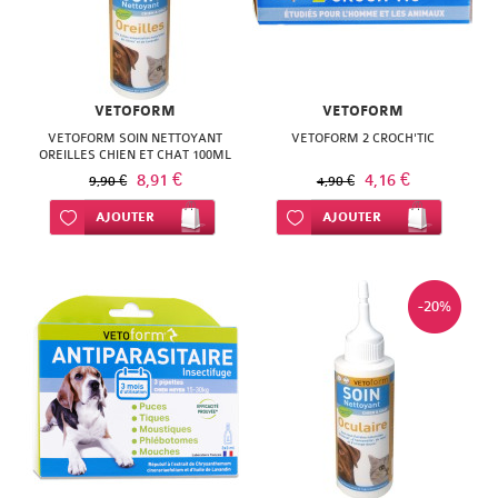
SUPER
DIET
THERALICA
VETOFORM
VETOFORM
VETOFORM SOIN NETTOYANT
VETOFORM 2 CROCH'TIC
URGO
OREILLES CHIEN ET CHAT 100ML
8,91 €
4,16 €
9,90 €
4,90 €
Ajouter à ma liste d’envie
AJOUTER
Ajouter à ma liste d’envie
AJOUTER
-20%