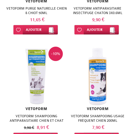
MITOSYL
VETOFORM
VETOFORM
LEHNING
SKINCEUTICALS
HEI
VETOFORM PURGE NATURELLE CHIEN
VETOFORM ANTIPARASITAIRE
ROGER
VICHY
MUSTELA
& CHIOT 50ML
INSECTIFUGE CHATON 3X0.6ML
LERO
URIAGE
11,65 €
POA
9,90 €
GALLET
VITRY
NATESSANCE
LES
VELDS
Ajouter à ma liste d’envie
AJOUTER
Ajouter à ma liste d’envie
AJOUTER
HERBA
SVR
WELEDA
PEDIAKID
3
VICHY
VIVA
SINCLAIR
URIAGE
CHENES
-10%
WELEDA
HERBESAN
TAAJ
VITABIO
MERCK
KAE
URIAGE
MEDIFLOR
WELEDA
KLORANE
VICHY
MILICAL
KNEIPP
WELEDA
NAT
LE
VETOFORM
VETOFORM
&
VETOFORM SHAMPOOING
VETOFORM SHAMPOOING USAGE
COMPTOIR
ANTIPARASITAIRE CHIEN ET CHAT
FRÉQUENT CHIEN 200ML
FORM
200ML
8,91 €
7,90 €
9,90 €
DU