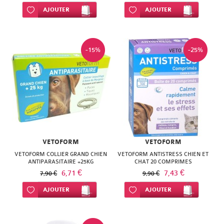
Ajouter à ma liste d’envie
AJOUTER
Ajouter à ma liste d’envie
AJOUTER
-15%
-25%
VETOFORM
VETOFORM
VETOFORM COLLIER GRAND CHIEN
VETOFORM ANTISTRESS CHIEN ET
ANTIPARASITAIRE +25KG
CHAT 20 COMPRIMES
6,71 €
7,43 €
7,90 €
9,90 €
Ajouter à ma liste d’envie
AJOUTER
Ajouter à ma liste d’envie
AJOUTER