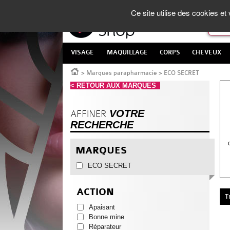
Panneau de gestion des cookies
La Parapharmacie en ligne
made in France
Ce site utilise des cookies e
VISAGE
MAQUILLAGE
CORPS
CHEVEUX
Accueil
>
Marques parapharmacie
>
ECO SECRET
< RETOUR AUX MARQUES
VOTRE
AFFINER
RECHERCHE
MARQUES
ECO SECRET
ACTION
T
Apaisant
Bonne mine
Réparateur