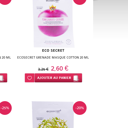
ECO SECRET
 20 ML
ECOSECRET GRENADE MASQUE COTTON 20 ML
2,60 €
3,25 €
Ajouter à ma liste d’envie
AJOUTER
AU PANIER
-25%
-20%