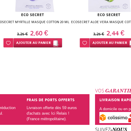
ECO SECRET
ECO SECRET
OSECRET MYRTILLE MASQUE COTTON 20 ML
ECOSECRET ALOE VERA MASQUE COT
2,60 €
2,44 €
3,25 €
3,25 €
Ajouter à ma liste d’envie
AJOUTER
AU PANIER
Ajouter à ma liste d’envie
AJOUTER
AU PANIER
VOS
GARANTI
FRAIS DE PORTS OFFERTS
LIVRAISON RAPI
réduction
Livraison offerte dès 59 euros
A domicile ou en po
ul.
d'achats avec Ici Relais !
(France métropolitaine).
SUIVEZ
-NOUS