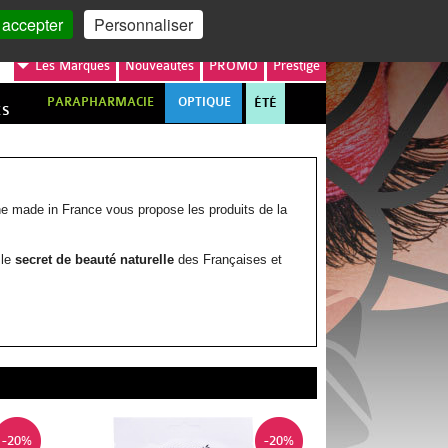
MON COMPTE
MON PANIER
 accepter
Personnaliser
Les
Marques
Nouveautés
PROMO
Prestige
PARAPHARMACIE
OPTIQUE
ÉTÉ
ES
ne made in France vous propose les produits de la
 le
secret de beauté naturelle
des Françaises et
-20%
-20%