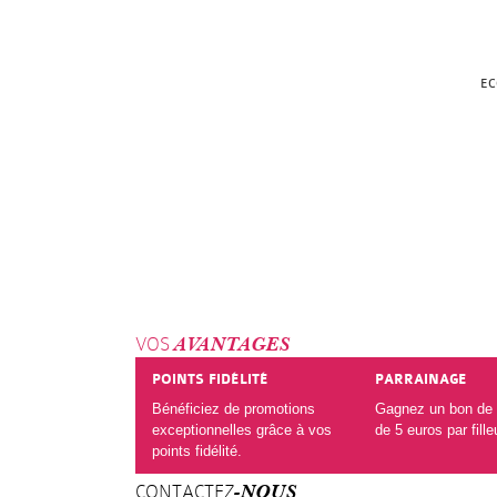
EC
VOS
AVANTAGES
POINTS FIDÉLITÉ
PARRAINAGE
Bénéficiez de promotions
Gagnez un bon de 
exceptionnelles grâce à vos
de 5 euros par fille
points fidélité.
CONTACTEZ
-NOUS