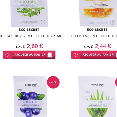
ECO SECRET
ECO SECRET
OSECRET THE VERT MASQUE COTTON 20 ML
ECOSECRET MIEL MASQUE COTTON
2,60 €
2,44 €
3,25 €
3,25 €
Ajouter à ma liste d’envie
AJOUTER
AU PANIER
Ajouter à ma liste d’envie
AJOUTER
AU PANIER
-20%