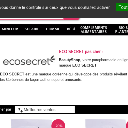
Tout
t vous donne le contrôle sur ceux que vous souhaitez activer
COMPLÉMENTS
BIO &
MINCEUR
SOLAIRE
HOMME
BÉBÉ
ALIMENTAIRES
PLANT
ECO SECRET pas cher :
BeautyShop,
votre parapharmacie en lig
marque
ECO SECRET
ECO SECRET
est une marque coréenne qui développe des produits révélant
des Coréennes de façon authentique et amusante.
rier par
-20%