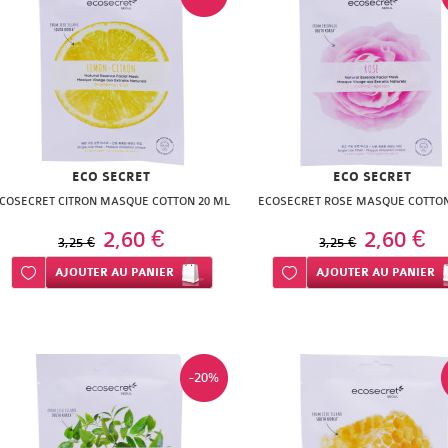
ECO SECRET
ECO SECRET
COSECRET CITRON MASQUE COTTON 20 ML
ECOSECRET ROSE MASQUE COTTON
2,60 €
2,60 €
3,25 €
3,25 €
Ajouter à ma liste d’envie
AJOUTER
AU PANIER
Ajouter à ma liste d’envie
AJOUTER
AU PANIER
-20%