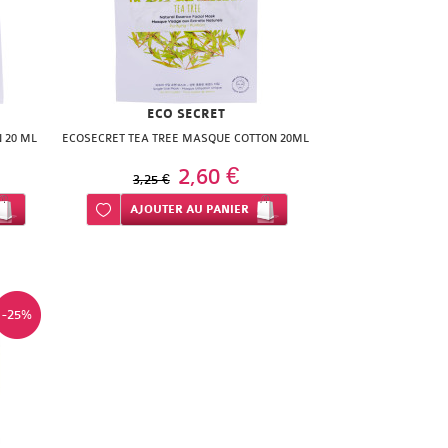
ECO SECRET
 20 ML
ECOSECRET TEA TREE MASQUE COTTON 20ML
2,60 €
3,25 €
Ajouter à ma liste d’envie
AJOUTER
AU PANIER
-25%