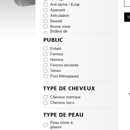
Anti-tâche / Eclat
Apaisant
Articulation
T
Beauté
Bonne mine
Brûleur de
graisses
PUBLIC
Capteur de
graisses
Enfant
Cholestérol
Femme
Circulation
Homme
Coupe faim
Défenses
Femme enceinte
naturelles
Sénior
Détox
Post Ménopause
Digestion
Draineur
TYPE DE CHEVEUX
Forme & tonus
Mémoire
Cheveux normaux
Ménopause
Cheveux secs
Minceur
Réparateur
TYPE DE PEAU
Respiration
Peau mixte à
Sexualité
grasse
Solaire