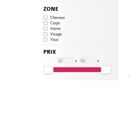
Sport
ZONE
Stress / Sommeil
Urinaire
Cheveux
Vision
Corps
Nutritif
Intime
Grossesse
Visage
Autobronzant
Yeux
Soins quotidiens
PRIX
€
€