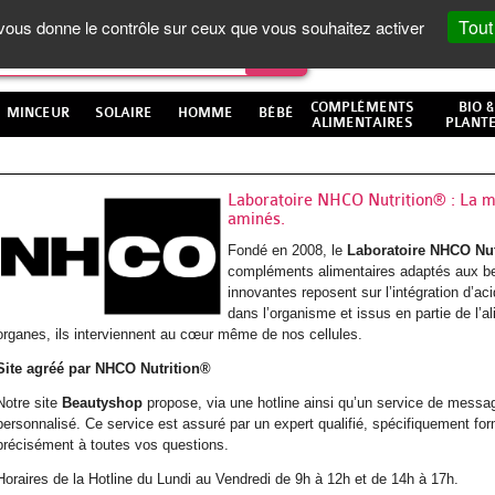
Tout
t vous donne le contrôle sur ceux que vous souhaitez activer
COMPLÉMENTS
BIO &
MINCEUR
SOLAIRE
HOMME
BÉBÉ
ALIMENTAIRES
PLANT
Laboratoire NHCO Nutrition® : La mi
aminés.
Fondé en 2008, le
Laboratoire NHCO Nut
compléments alimentaires adaptés aux be
innovantes reposent sur l’intégration d’
dans l’organisme et issus en partie de l’
organes, ils interviennent au cœur même de nos cellules.
Site agréé par NHCO Nutrition®
Notre site
Beautyshop
propose, via une hotline ainsi qu’un service de messag
personnalisé. Ce service est assuré par un expert qualifié, spécifiquement fo
précisément à toutes vos questions.
Horaires de la Hotline du Lundi au Vendredi de 9h à 12h et de 14h à 17h.