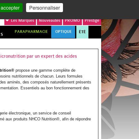
MON COMPTE
MON PANIER
 accepter
Personnaliser
Les
Marques
Nouveautés
PROMO
Prestige
PARAPHARMACIE
OPTIQUE
ÉTÉ
ES
cronutrition par un expert des acides
rition®
propose une gamme complète de
soins nutritionnels de chacun. Leurs formules
acides aminés, des composés naturellement présents
alimentation. Essentiels au bon fonctionnement des
erie électronique, un service de conseil
rmé aux produits NHCO Nutrition®, afin de répondre