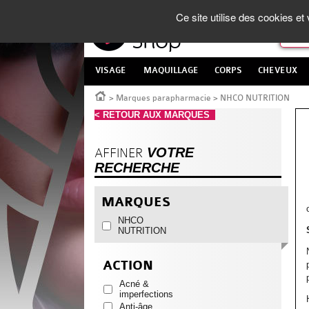
Panneau de gestion des cookies
La Parapharmacie en ligne
made in France
Ce site utilise des cookies e
VISAGE
MAQUILLAGE
CORPS
CHEVEUX
Accueil
>
Marques parapharmacie
>
NHCO NUTRITION
< RETOUR AUX MARQUES
VOTRE
AFFINER
RECHERCHE
MARQUES
NHCO
NUTRITION
ACTION
Acné &
imperfections
Anti-âge