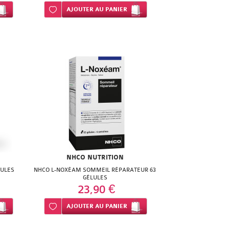
Ajouter à ma liste d’envie
AJOUTER
AU PANIER
NHCO NUTRITION
LULES
NHCO L-NOXÉAM SOMMEIL RÉPARATEUR 63
GÉLULES
23,90 €
Ajouter à ma liste d’envie
AJOUTER
AU PANIER