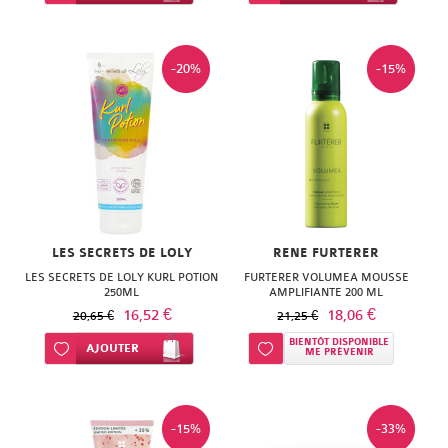
SUPER
DIET
-20%
-15%
THERALICA
URGO
LES SECRETS DE LOLY
RENE FURTERER
LES SECRETS DE LOLY KURL POTION
FURTERER VOLUMEA MOUSSE
250ML
AMPLIFIANTE 200 ML
16,52 €
18,06 €
20,65 €
21,25 €
BIENTÔT DISPONIBLE
Ajouter à ma liste d’envie
AJOUTER
Ajouter à ma liste d’envie
ME PRÉVENIR
-15%
-33%