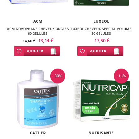
NATURACTIVE
BAIN
NATURAL
LE
ACM
LUXEOL
NUTRITION
ACM NOVOPHANE CHEVEUX ONGLES
LUXEOL CHEVEUX SPECIAL VOLUME
SENS
60 GELULES
30 GELULES
NATURE'S
13,14 €
17,50 €
14,60 €
DES
PLUS
Ajouter à ma liste d’envie
AJOUTER
Ajouter à ma liste d’envie
AJOUTER
FLEURS
NEW
LIFT'ARGAN
NORDIC
-30%
-15%
MELVITA
NUTERGIA
NAT
NUTRISANTE
&
OENOBIOL
FORM
OM3
NATESSANCE
CATTIER
NUTRISANTE