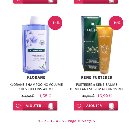
-15%
-15%
KLORANE
RENE FURTERER
KLORANE SHAMPOOING VOLUME
FURTERER 5 SENS BAUME
CHEVEUX FINS 400ML
DEMELANT SUBLIMATEUR 150ML
11,58 €
16,99 €
13,62 €
19,99 €
Ajouter à ma liste d’envie
AJOUTER
Ajouter à ma liste d’envie
AJOUTER
1
-
2
-
3
-
4
-
5
-
Page suivante >