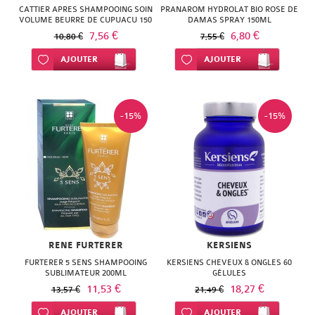
CATTIER APRES SHAMPOOING SOIN
PRANAROM HYDROLAT BIO ROSE DE
VOLUME BEURRE DE CUPUACU 150
DAMAS SPRAY 150ML
ML
7,56 €
6,80 €
10,80 €
7,55 €
Ajouter à ma liste d’envie
AJOUTER
Ajouter à ma liste d’envie
AJOUTER
-15%
-15%
RENE FURTERER
KERSIENS
FURTERER 5 SENS SHAMPOOING
KERSIENS CHEVEUX & ONGLES 60
SUBLIMATEUR 200ML
GÉLULES
11,53 €
18,27 €
13,57 €
21,49 €
Ajouter à ma liste d’envie
AJOUTER
Ajouter à ma liste d’envie
AJOUTER