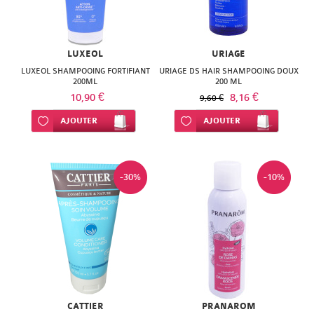
LUXEOL
URIAGE
LUXEOL SHAMPOOING FORTIFIANT
URIAGE DS HAIR SHAMPOOING DOUX
200ML
200 ML
10,90 €
8,16 €
9,60 €
Ajouter à ma liste d’envie
AJOUTER
Ajouter à ma liste d’envie
AJOUTER
-30%
-10%
CATTIER
PRANAROM