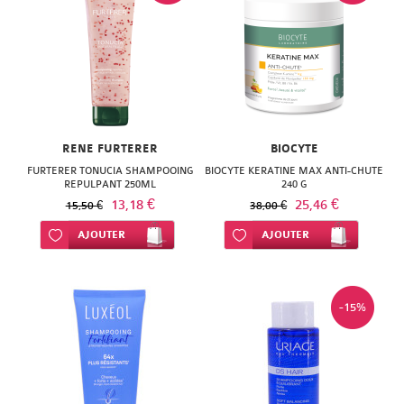
RENE FURTERER
BIOCYTE
FURTERER TONUCIA SHAMPOOING
BIOCYTE KERATINE MAX ANTI-CHUTE
REPULPANT 250ML
240 G
13,18 €
25,46 €
15,50 €
38,00 €
Ajouter à ma liste d’envie
AJOUTER
Ajouter à ma liste d’envie
AJOUTER
-15%