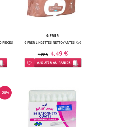
GIFRER
0 PIECES
GIFRER LINGETTES NETTOYANTES X70
4,49 €
4,99 €
Ajouter à ma liste d’envie
AJOUTER
AU PANIER
-20%