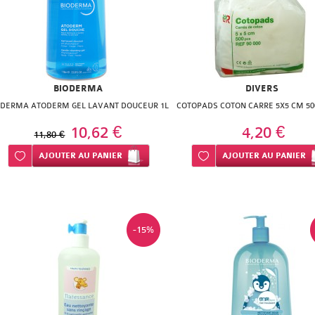
BIODERMA
DIVERS
ODERMA ATODERM GEL LAVANT DOUCEUR 1L
COTOPADS COTON CARRE 5X5 CM 50
10,62 €
4,20 €
11,80 €
Ajouter à ma liste d’envie
AJOUTER
AU PANIER
Ajouter à ma liste d’envie
AJOUTER
AU PANIER
-15%