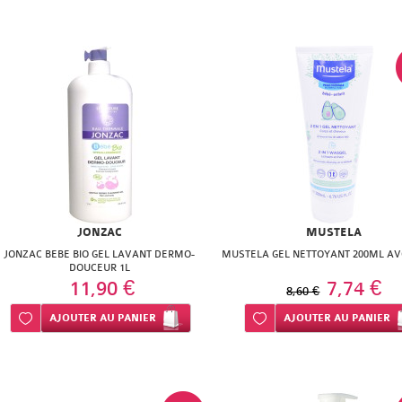
JONZAC
MUSTELA
JONZAC BEBE BIO GEL LAVANT DERMO-
MUSTELA GEL NETTOYANT 200ML AV
DOUCEUR 1L
11,90 €
7,74 €
8,60 €
Ajouter à ma liste d’envie
AJOUTER
AU PANIER
Ajouter à ma liste d’envie
AJOUTER
AU PANIER