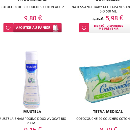
TETRA MEDICAL
NATESSANCE
COTOCOUCHE 30 COUCHES COTON AGE 2
NATESSANCE BABY GEL LAVANT SA
BIO 500 ML
9,80 €
5,98 €
6,95 €
BIENTÔT DISPONIBLE
Ajouter à ma liste d’envie
AJOUTER
AU PANIER
Ajouter à ma liste d’envie
ME PRÉVENIR
MUSTELA
TETRA MEDICAL
MUSTELA SHAMPOOING DOUX AVOCAT BIO
COTOCOUCHE 30 COUCHES COTON
200ML