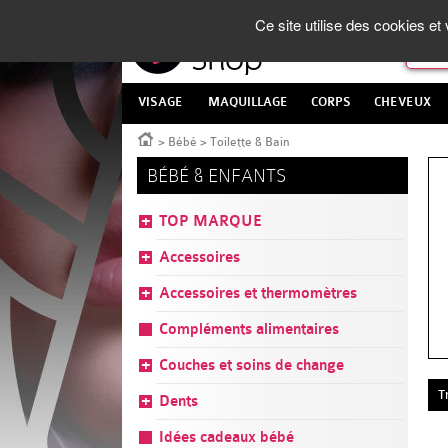
Panneau de gestion des cookies
La Parapharmacie en ligne
made in France
Ce site utilise des cookies e
VISAGE
MAQUILLAGE
CORPS
CHEVEUX
Accueil
>
Bébé
>
Toilette & Bain
BÉBÉ & ENFANTS
TOP MARQUE
Accessoires
Accessoires et thermomètres
Compléments alimentaires
Couches et soins de change
T
Dents
Idées cadeaux bébé