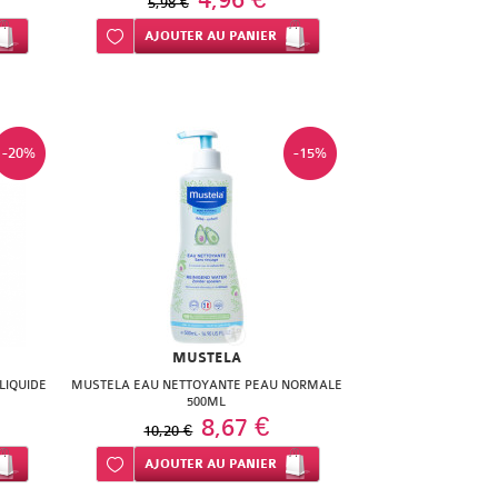
4,96 €
5,98 €
Ajouter à ma liste d’envie
AJOUTER
AU PANIER
-20%
-15%
MUSTELA
LIQUIDE
MUSTELA EAU NETTOYANTE PEAU NORMALE
500ML
8,67 €
10,20 €
Ajouter à ma liste d’envie
AJOUTER
AU PANIER