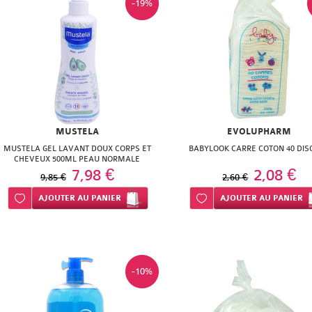
-19%
MUSTELA
EVOLUPHARM
MUSTELA GEL LAVANT DOUX CORPS ET
BABYLOOK CARRE COTON 40 DIS
CHEVEUX 500ML PEAU NORMALE
7,98 €
2,08 €
9,85 €
2,60 €
Ajouter à ma liste d’envie
AJOUTER
AU PANIER
Ajouter à ma liste d’envie
AJOUTER
AU PANIER
-10%