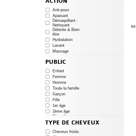
ACTION
CICABIAFINE
DEXERYL
Anti-poux
DIVERS
Apaisant
DOCTEUR
Démaquillant -
VALNET
Nettoyant
NA
Détente & Bien-
DODIE
être
DUO LP PRO
Hydratation
EVOLUPHARM
Lavant
EZPZ
Massage
FILARMONICA
Nourrissant
GAMARDE
PUBLIC
Parfumer
GIFRER
Réparateur
JONZAC
Enfant
Quotidien
KLORANE
Femme
Protection
KNEIPP
Homme
Hypoallergénique
LA ROSEE
Toute la famille
LABORATOIRES
Garçon
DE BIARRITZ
Fille
LAINO
1er âge
LE COMPTOIR
2ème âge
DU BAIN
3ème âge
LES SECRETS
croissance
DE LOLY
TYPE DE CHEVEUX
LUC ET LEA
Cheveux frisés
MARQUE VERTE