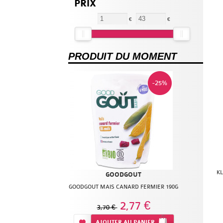
PRIX
Fesses
URIAGE
Aisselles
VITRY
€
€
WELEDA
WHAT MATTERS
PRODUIT DU MOMENT
-25%
K
GOODGOUT
GOODGOUT MAIS CANARD FERMIER 190G
2,77 €
3,70 €
Ajouter à ma liste d’envie
AJOUTER
AU PANIER