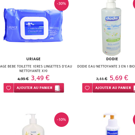
-30%
URIAGE
DODIE
IAGE BEBE TOILETTE 1ERES LINGETTES D'EAU
DODIE EAU NETTOYANTE 3 EN 1 BIO
NETTOYANTE X70
3,49 €
5,69 €
4,99 €
7,11 €
Ajouter à ma liste d’envie
AJOUTER
AU PANIER
Ajouter à ma liste d’envie
AJOUTER
AU PANIER
-10%