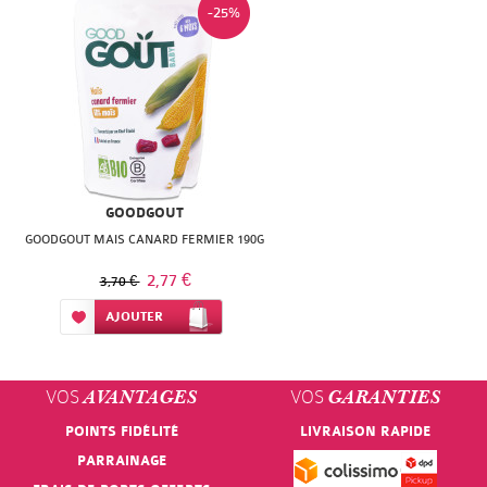
-25%
GOODGOUT
GOODGOUT MAIS CANARD FERMIER 190G
2,77 €
3,70 €
Ajouter à ma liste d’envie
AJOUTER
VOS
VOS
AVANTAGES
GARANTIES
POINTS FIDÉLITÉ
LIVRAISON RAPIDE
PARRAINAGE