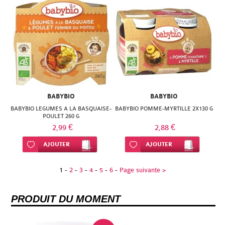
BABYBIO
BABYBIO
BABYBIO LEGUMES A LA BASQUAISE-
BABYBIO POMME-MYRTILLE 2X130 G
POULET 260 G
2,99 €
2,88 €
Ajouter à ma liste d’envie
AJOUTER
Ajouter à ma liste d’envie
AJOUTER
1
-
2
-
3
-
4
-
5
-
6
-
Page suivante >
PRODUIT DU MOMENT