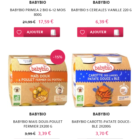
BABYBIO
BABYBIO
BABYBIO PRIMEA 2 BIO 6-12 MOIS
BABYBIO 5 CEREALES VANILLE 220 G
800G
17,59 €
6,39 €
21,99 €
Ajouter à ma liste d’envie
AJOUTER
Ajouter à ma liste d’envie
AJOUTER
-15%
BABYBIO
BABYBIO
BABYBIO MAIS DOUX-POULET
BABYBIO CAROTTE-PATATE DOUCE-
FERMIER 2X200 G
BLE 2X200G
3,39 €
3,70 €
3,99 €