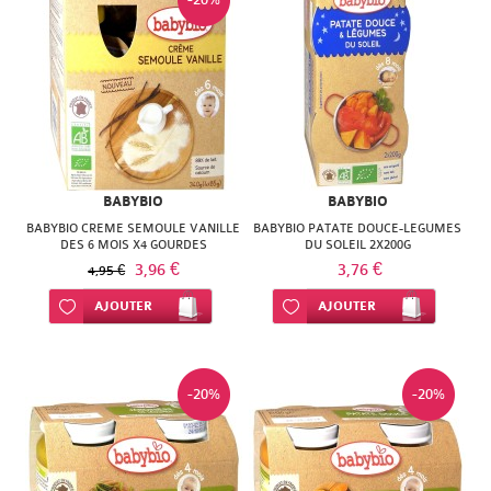
SUPER
DIET
THERALICA
URGO
BABYBIO
BABYBIO
BABYBIO CREME SEMOULE VANILLE
BABYBIO PATATE DOUCE-LEGUMES
DES 6 MOIS X4 GOURDES
DU SOLEIL 2X200G
3,96 €
3,76 €
4,95 €
Ajouter à ma liste d’envie
AJOUTER
Ajouter à ma liste d’envie
AJOUTER
-20%
-20%