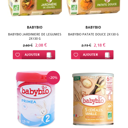
BABYBIO
BABYBIO
BABYBIO JARDINIERE DE LEGUMES
BABYBIO PATATE DOUCE 2X130 G
2X130 G
2,08 €
2,18 €
2,60 €
2,73 €
Ajouter à ma liste d’envie
AJOUTER
Ajouter à ma liste d’envie
AJOUTER
-20%