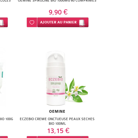
ELULES
OEMINE SPIRULINE BIO 1000MG 60 COMPRIMES
9,90 €
Ajouter à ma liste d’envie
AJOUTER
AU PANIER
OEMINE
IO 100G
ECZEBIO CREME ONCTUEUSE PEAUX SECHES
BIO 100ML
13,15 €