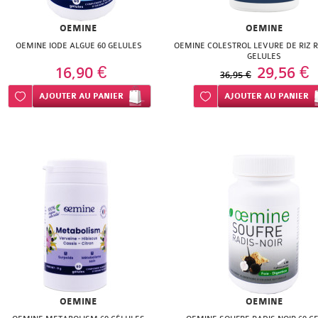
OEMINE
OEMINE
OEMINE IODE ALGUE 60 GELULES
OEMINE COLESTROL LEVURE DE RIZ 
GELULES
16,90 €
29,56 €
36,95 €
Ajouter à ma liste d’envie
AJOUTER
AU PANIER
Ajouter à ma liste d’envie
AJOUTER
AU PANIER
OEMINE
OEMINE