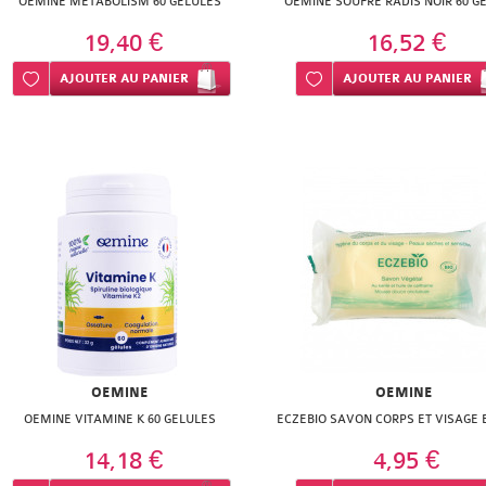
OEMINE METABOLISM 60 GÉLULES
OEMINE SOUFRE RADIS NOIR 60 G
19,40 €
16,52 €
Ajouter à ma liste d’envie
AJOUTER
AU PANIER
Ajouter à ma liste d’envie
AJOUTER
AU PANIER
OEMINE
OEMINE
OEMINE VITAMINE K 60 GELULES
ECZEBIO SAVON CORPS ET VISAGE B
14,18 €
4,95 €