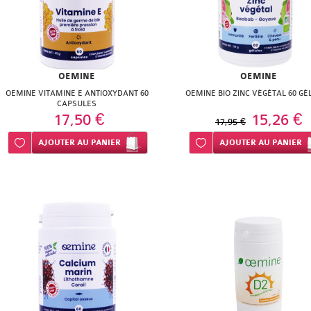
OEMINE
OEMINE
OEMINE VITAMINE E ANTIOXYDANT 60
OEMINE BIO ZINC VÉGÉTAL 60 GÉ
CAPSULES
17,50 €
15,26 €
17,95 €
Ajouter à ma liste d’envie
AJOUTER
AU PANIER
Ajouter à ma liste d’envie
AJOUTER
AU PANIER