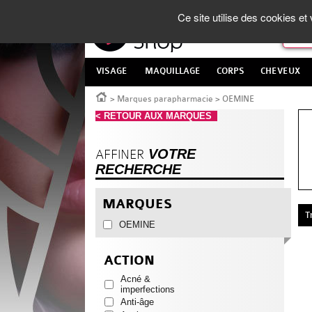
Panneau de gestion des cookies
La Parapharmacie en ligne
made in France
Ce site utilise des cookies e
VISAGE
MAQUILLAGE
CORPS
CHEVEUX
Accueil
>
Marques parapharmacie
>
OEMINE
< RETOUR AUX MARQUES
VOTRE
AFFINER
RECHERCHE
MARQUES
T
OEMINE
ACTION
Acné &
imperfections
Anti-âge