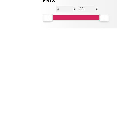
PRIX
€
€