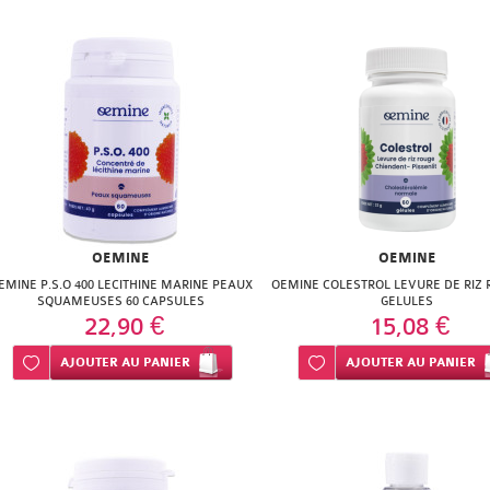
OEMINE
OEMINE
EMINE P.S.O 400 LECITHINE MARINE PEAUX
OEMINE COLESTROL LEVURE DE RIZ 
SQUAMEUSES 60 CAPSULES
GELULES
22,90 €
15,08 €
Ajouter à ma liste d’envie
AJOUTER
AU PANIER
Ajouter à ma liste d’envie
AJOUTER
AU PANIER