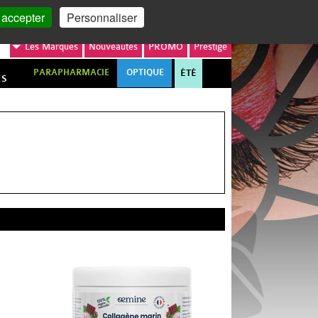
MON COMPTE
MON PANIER
 accepter
Personnaliser
Les
Marques
Nouveautés
PROMO
Prestige
PARAPHARMACIE
OPTIQUE
ÉTÉ
ES