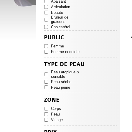
Apaisant
Articulation
Beauté
Brûleur de
graisses
Cholestérol
Défenses
naturelles
PUBLIC
Digestion
Femme
Forme & tonus
Femme enceinte
Hydratation
Lavant
TYPE DE PEAU
Mémoire
Minceur
Peau atopique &
Solaire
sensible
Stress / Sommeil
Peau sèche
Vision
Peau jeune
Grossesse
Magnesium
ZONE
Corps
Peau
Visage