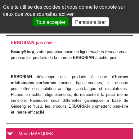
Les
Marques
Ce site utilise des cookies et vous donne le contrôle sur
Panneau de gestion des cookies
ceux que vous souhaitez activer
MENU
MON COMPTE
PANIER /
0
Tout accepter
Personnaliser
VISAGE
Accueil
VISAGE
MON COMPTE
>
Marques parapharmacie
>
ERBORIAN
Les
Crèmes
MAQUILLAGE
MAQUILLAGE
ERBORIAN pas cher :
BeautyShop
, votre parapharmacie en ligne
made in France
vous
soins
de
Le
Fond
Visage
CORPS
CORPS
propose les produits de la marque
ERBORIAN
à petits prix.
Mot de passe oublié ?
visages
jour
teint
de
Les
Gels
Maquillage
CHEVEUX
CHEVEUX
Cliquez ici
ERBORIAN
développe des produits à base d’
herbes
Par
Crèmes
Anti-
teint
Les
Mascara
soins
douche
Les
Shampoings
Corps
MINCEUR
MINCEUR
médicinales coréennes
(racines, tiges, écorces,…) conçus
pour offrir des solution anti-âge, anti-fatigue et circulatoires.
action
teintées
âge
yeux
BB
corps
Visage
Crayon
Bain
soins
Maquillage
Après-
Les
Crèmes
Cheveux
SOLAIRE
SOLAIRE
Vous n'êtes pas encore
Riches en actifs, oligo-éléments, ils respectent la peau même
inscrit ?
sensible. Fabriqués sous différentes galéniques à base de
et
Par
Anti-
Peau
crème
Jambes
&
Covermark
Fard
cheveux
Savons
shampoings
soins
minceur
Les
Crèmes
Minceur
HOMME
HOMME
Ginseng et Yuzu, les produits ERBORIAN promettent bien-être
> S'inscrire
et haute efficacité.
BB
type
tâches
jeune
et
bain
Soins
Visage
à
Par
Maquillage
Gommages
Cheveux
minceur
Soins
Compléments
soins
solaires
Par
Crèmes
Solaire
BÉBÉ
BÉBÉ
crèmes
de
/
ou
Corps
teintés
Soins
paupières
Enfant
type
colorés
MON PANIER
Laits
&
Soins
alimentaires
Femme
solaires
Huiles
type
visage
Par
Accessoires
Bouillottes
Homme
COMPLÉMENTS
COMPLÉMENTS
Menu MARQUES
peau
Crèmes
Eclat
acnéique
Les
spécifiques
Poudre
Rouge
Soins
Homme
de
&
Corps
Masques
Cheveux
spécifiques
enceinte