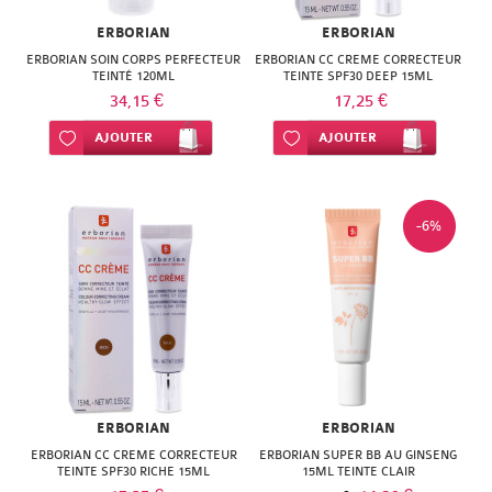
SUPER
ERBORIAN
ERBORIAN
DIET
ERBORIAN SOIN CORPS PERFECTEUR
ERBORIAN CC CREME CORRECTEUR
TEINTÉ 120ML
TEINTE SPF30 DEEP 15ML
THERALICA
34,15 €
17,25 €
Ajouter à ma liste d’envie
AJOUTER
Ajouter à ma liste d’envie
AJOUTER
URGO
-6%
ERBORIAN
ERBORIAN
ERBORIAN CC CREME CORRECTEUR
ERBORIAN SUPER BB AU GINSENG
TEINTE SPF30 RICHE 15ML
15ML TEINTE CLAIR