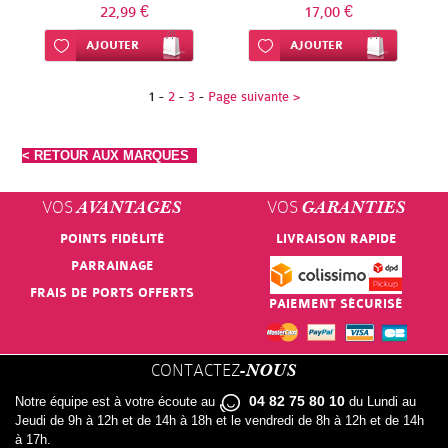
50ML
22,99 €
17,00 €
Ajouter à ma liste d’envie
AJOUTER
Ajouter à ma liste d’envie
AJOUTER
1
-
2
-
3
-
Page suivante >
< RETOUR AUX MARQUES
VOS
VOS
AVANTAGES
GARANTIES
POINTS FIDÉLITÉ
LIVRAISON RAPIDE
PARRAINAGE
FRAIS DE PORTS OFFERTS
PAIEMENT SÉCURISÉ
CONTACTEZ
-NOUS
04 82 75 80 10
Notre équipe est à votre écoute au
du Lundi au
Jeudi de 9h à 12h et de 14h à 18h et le vendredi de 8h à 12h et de 14h
à 17h.