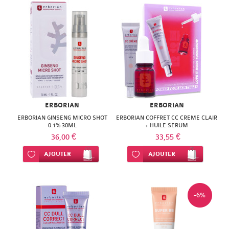
NATURACTIVE
BAIN
NATURAL
LE
NUTRITION
SENS
NATURE'S
DES
PLUS
FLEURS
ERBORIAN
NEW
ERBORIAN
LIFT'ARGAN
ERBORIAN GINSENG MICRO SHOT
ERBORIAN COFFRET CC CREME CLAIR
NORDIC
0.1% 30ML
+ HUILE SERUM
MELVITA
36,00 €
33,55 €
NUTERGIA
Ajouter à ma liste d’envie
AJOUTER
Ajouter à ma liste d’envie
AJOUTER
NAT
NUTRISANTE
&
OENOBIOL
FORM
-6%
OM3
NATESSANCE