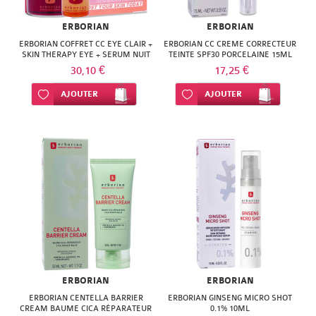
ERBORIAN
ERBORIAN
ERBORIAN COFFRET CC EYE CLAIR +
ERBORIAN CC CREME CORRECTEUR
SKIN THERAPY EYE + SERUM NUIT
TEINTE SPF30 PORCELAINE 15ML
30,10 €
17,25 €
Ajouter à ma liste d’envie
AJOUTER
Ajouter à ma liste d’envie
AJOUTER
ERBORIAN
ERBORIAN
ERBORIAN CENTELLA BARRIER
ERBORIAN GINSENG MICRO SHOT
CREAM BAUME CICA RÉPARATEUR
0.1% 10ML