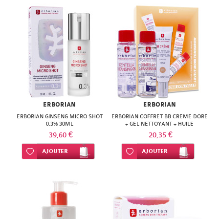
ERBORIAN
ERBORIAN
ERBORIAN GINSENG MICRO SHOT
ERBORIAN COFFRET BB CREME DORE
0.3% 30ML
+ GEL NETTOYANT + HUILE
DEMAQUILLANTE
39,60 €
20,35 €
Ajouter à ma liste d’envie
AJOUTER
Ajouter à ma liste d’envie
AJOUTER