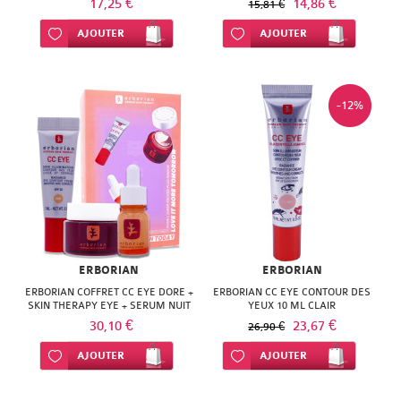
17,25 €
14,86 €
15,81 €
Ajouter à ma liste d’envie
AJOUTER
Ajouter à ma liste d’envie
AJOUTER
-12%
ERBORIAN
ERBORIAN
ERBORIAN COFFRET CC EYE DORE +
ERBORIAN CC EYE CONTOUR DES
SKIN THERAPY EYE + SERUM NUIT
YEUX 10 ML CLAIR
30,10 €
23,67 €
26,90 €
Ajouter à ma liste d’envie
AJOUTER
Ajouter à ma liste d’envie
AJOUTER