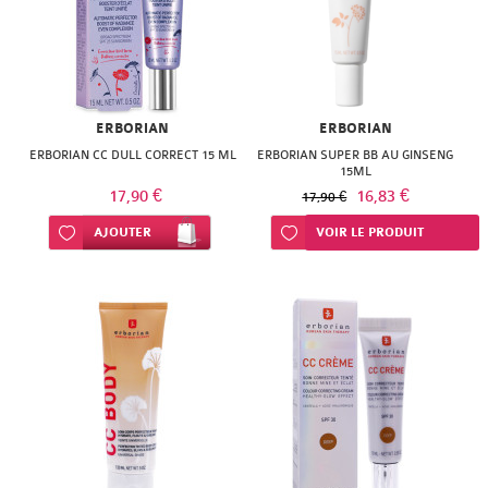
ISODIS
NATURACTIVE
NATURA
NATURESYSTEM
PEDIAKID
NUTRISANTE
ERBORIAN
ERBORIAN
PHARMANORD
PHYTAROMASOL
ERBORIAN CC DULL CORRECT 15 ML
ERBORIAN SUPER BB AU GINSENG
15ML
PHYSCIENCE
17,90 €
16,83 €
17,90 €
PHYTOSUN
PHYTEA
Ajouter à ma liste d’envie
AJOUTER
Ajouter à ma liste d’envie
VOIR LE PRODUIT
AROMS
PILEJE
PLANTER'S
QUINTON
PRANAROM
SANTE
SANOFLORE
VERTE
SOLGAR
SOLGAR
WELEDA