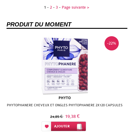
1
-
2
-
3
-
Page suivante >
PRODUIT DU MOMENT
-22%
PHYTO
PHYTOPHANERE CHEVEUX ET ONGLES PHYTOPHANERE 2X120 CAPSULES
19,38 €
24,85 €
Ajouter à ma liste d’envie
AJOUTER