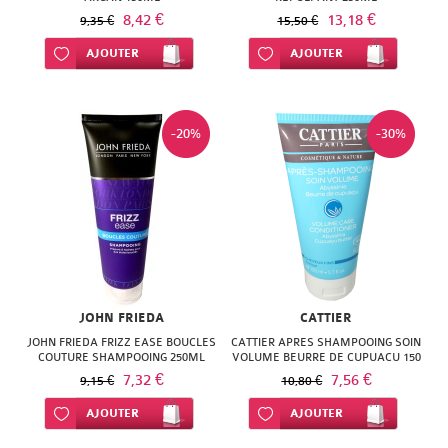
SUPER
8,42 €
13,18 €
9,35 €
15,50 €
DIET
Ajouter à ma liste d’envie
AJOUTER
Ajouter à ma liste d’envie
AJOUTER
THERALICA
URGO
-20%
-30%
JOHN FRIEDA
CATTIER
JOHN FRIEDA FRIZZ EASE BOUCLES
CATTIER APRES SHAMPOOING SOIN
COUTURE SHAMPOOING 250ML
VOLUME BEURRE DE CUPUACU 150
ML
7,32 €
7,56 €
9,15 €
10,80 €
Ajouter à ma liste d’envie
AJOUTER
Ajouter à ma liste d’envie
AJOUTER