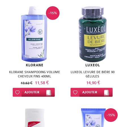
-15%
KLORANE
LUXEOL
KLORANE SHAMPOOING VOLUME
LUXEOL LEVURE DE BIÈRE 90
CHEVEUX FINS 400ML
GÉLULES
11,58 €
14,90 €
13,62 €
Ajouter à ma liste d’envie
AJOUTER
Ajouter à ma liste d’envie
AJOUTER
-15%