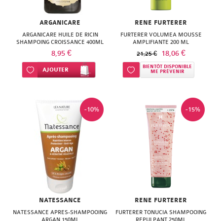
ISODIS
NATURACTIVE
NATURA
ARGANICARE
RENE FURTERER
NATURESYSTEM
ARGANICARE HUILE DE RICIN
FURTERER VOLUMEA MOUSSE
PEDIAKID
SHAMPOING CROISSANCE 400ML
AMPLIFIANTE 200 ML
NUTRISANTE
8,95 €
18,06 €
21,25 €
PHARMANORD
BIENTÔT DISPONIBLE
PHYTAROMASOL
Ajouter à ma liste d’envie
AJOUTER
Ajouter à ma liste d’envie
ME PRÉVENIR
PHYSCIENCE
PHYTOSUN
PHYTEA
AROMS
-10%
-15%
PILEJE
PLANTER'S
QUINTON
PRANAROM
SANTE
SANOFLORE
VERTE
SOLGAR
NATESSANCE
RENE FURTERER
SOLGAR
NATESSANCE APRES-SHAMPOOING
WELEDA
FURTERER TONUCIA SHAMPOOING
ARGAN 150ML
REPULPANT 250ML