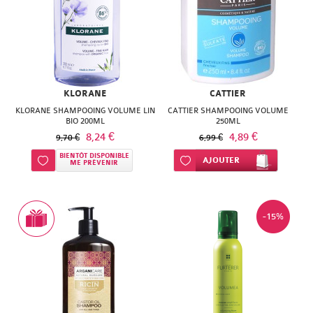
NATURACTIVE
BAIN
NATURAL
LE
NUTRITION
SENS
NATURE'S
KLORANE
CATTIER
DES
KLORANE SHAMPOOING VOLUME LIN
CATTIER SHAMPOOING VOLUME
PLUS
BIO 200ML
250ML
FLEURS
8,24 €
4,89 €
9,70 €
6,99 €
NEW
LIFT'ARGAN
BIENTÔT DISPONIBLE
Ajouter à ma liste d’envie
Ajouter à ma liste d’envie
AJOUTER
ME PRÉVENIR
NORDIC
MELVITA
NUTERGIA
NAT
-15%
NUTRISANTE
&
OENOBIOL
FORM
OM3
NATESSANCE