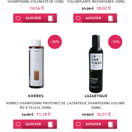
SHAMPOOING VOLUMATEUR 175ML
VOLUMISANTE INSTANTANÉE 150ML
14,56 €
18,02 €
21,20 €
Ajouter à ma liste d’envie
AJOUTER
Ajouter à ma liste d’envie
AJOUTER
-25%
-15%
KORRES
LAZARTIGUE
KORRES SHAMPOOING PROTEINES DE
LAZARTIGUE SHAMPOOING VOLUME
RIZ & TILLEUL 250ML
250ML
11,18 €
16,57 €
14,90 €
19,50 €
Ajouter à ma liste d’envie
AJOUTER
Ajouter à ma liste d’envie
AJOUTER